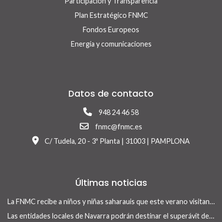
Participación y Transparencia
Plan Estratégico FNMC
Fondos Europeos
Energía y comunicaciones
Datos de contacto
948 24 46 58
fnmc@fnmc.es
C/ Tudela, 20 - 3ª Planta | 31003 | PAMPLONA
Últimas noticias
La FNMC recibe a niños y niñas saharauis que este verano visitan Navarra con el programa Vacaciones en Paz
Las entidades locales de Navarra podrán destinar el superávit de 2025 a inversiones financieramente sostenibles tras la aprobación del Real Decreto-ley 13/2026