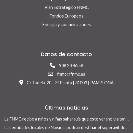
Plan Estratégico FNMC
Fondos Europeos
Energía y comunicaciones
Datos de contacto
948 24 46 58
fnmc@fnmc.es
C/ Tudela, 20 - 3ª Planta | 31003 | PAMPLONA
Últimas noticias
La FNMC recibe a niños y niñas saharauis que este verano visitan Navarra con el programa Vacaciones en Paz
Las entidades locales de Navarra podrán destinar el superávit de 2025 a inversiones financieramente sostenibles tras la aprobación del Real Decreto-ley 13/2026