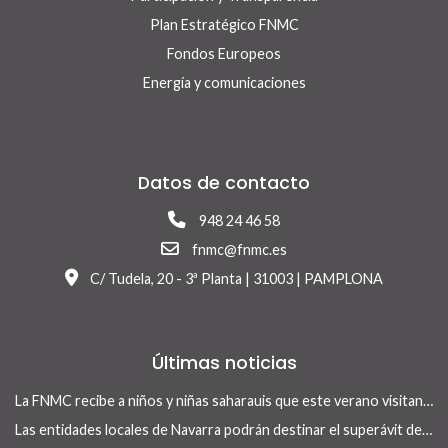
Plan Estratégico FNMC
Fondos Europeos
Energía y comunicaciones
Datos de contacto
948 24 46 58
fnmc@fnmc.es
C/ Tudela, 20 - 3ª Planta | 31003 | PAMPLONA
Últimas noticias
La FNMC recibe a niños y niñas saharauis que este verano visitan Navarra con el programa Vacaciones en Paz
Las entidades locales de Navarra podrán destinar el superávit de 2025 a inversiones financieramente sostenibles tras la aprobación del Real Decreto-ley 13/2026