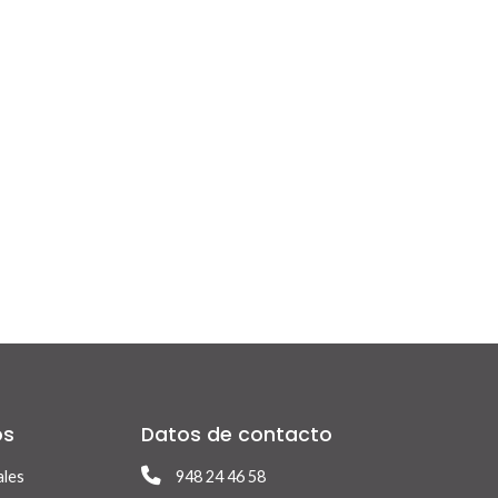
os
Datos de contacto
ales
948 24 46 58