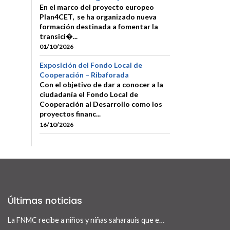
En el marco del proyecto europeo
Plan4CET, se ha organizado nueva
formación destinada a fomentar la
transici�...
01/10/2026
Exposición del Fondo Local de
Cooperación – Ribaforada
Con el objetivo de dar a conocer a la
ciudadanía el Fondo Local de
Cooperación al Desarrollo como los
proyectos financ...
16/10/2026
Últimas noticias
La FNMC recibe a niños y niñas saharauis que este verano visitan Navarra con el programa Vacaciones en Paz