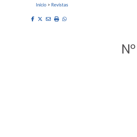
Buscar:
Inicio
>
Revistas
Facebook
Twitter
Email
Imprimir
Whatsapp
Nº