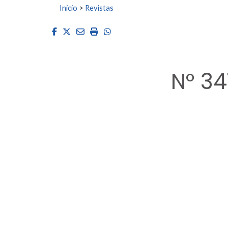
Buscar:
Inicio
>
Revistas
Facebook
Twitter
Email
Imprimir
Whatsapp
Nº 3