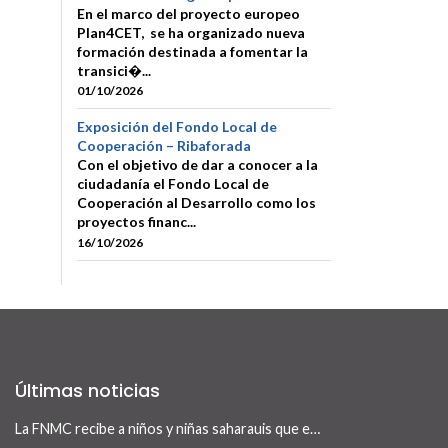
En el marco del proyecto europeo
Plan4CET, se ha organizado nueva
formación destinada a fomentar la
transici�...
01/10/2026
Exposición del Fondo Local de
Cooperación – Ribaforada
Con el objetivo de dar a conocer a la
ciudadanía el Fondo Local de
Cooperación al Desarrollo como los
proyectos financ...
16/10/2026
Últimas noticias
La FNMC recibe a niños y niñas saharauis que este verano visitan Navarra con el programa Vacaciones en Paz