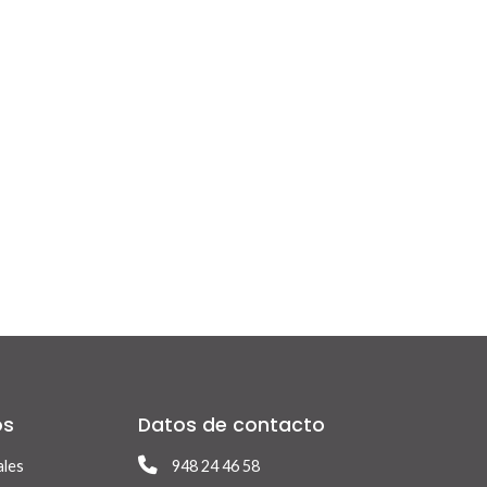
os
Datos de contacto
ales
948 24 46 58