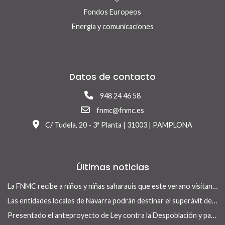
Fondos Europeos
Energía y comunicaciones
Datos de contacto
948 24 46 58
fnmc@fnmc.es
C/ Tudela, 20 - 3ª Planta | 31003 | PAMPLONA
Últimas noticias
La FNMC recibe a niños y niñas saharauis que este verano visitan Navarra con el programa Vacaciones en Paz
Las entidades locales de Navarra podrán destinar el superávit de 2025 a inversiones financieramente sostenibles tras la aprobación del Real Decreto-ley 13/2026
Presentado el anteproyecto de Ley contra la Despoblación y para el Desarrollo Rural