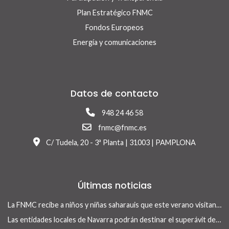
Plan Estratégico FNMC
Fondos Europeos
Energía y comunicaciones
Datos de contacto
948 24 46 58
fnmc@fnmc.es
C/ Tudela, 20 - 3ª Planta | 31003 | PAMPLONA
Últimas noticias
La FNMC recibe a niños y niñas saharauis que este verano visitan Navarra con el programa Vacaciones en Paz
Las entidades locales de Navarra podrán destinar el superávit de 2025 a inversiones financieramente sostenibles tras la aprobación del Real Decreto-ley 13/2026