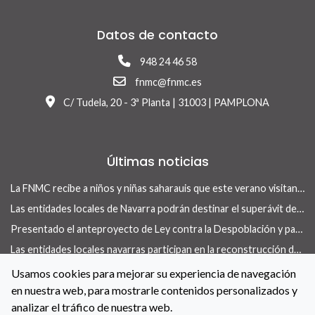
Datos de contacto
948 24 46 58
fnmc@fnmc.es
C/ Tudela, 20 - 3ª Planta | 31003 | PAMPLONA
Últimas noticias
La FNMC recibe a niños y niñas saharauis que este verano visitan Navarra con el programa Vacaciones en Paz
Las entidades locales de Navarra podrán destinar el superávit de 2025 a inversiones financieramente sostenibles tras la aprobación del Real Decreto-ley 13/2026
Presentado el anteproyecto de Ley contra la Despoblación y para el Desarrollo Rural
Las entidades locales navarras participan en la reconstrucción de infraestructuras dañadas por la DANA de 175 municipios valencianos
La revista Concejo centra su nuevo número en las herramientas locales para actuar en vivienda
Usamos cookies para mejorar su experiencia de navegación
en nuestra web, para mostrarle contenidos personalizados y
La FNMC y el Gobierno de Navarra renuevan su convenio para reforzar las políticas de igualdad en las entidades locales
analizar el tráfico de nuestra web.