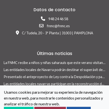
Datos de contacto
948 24 46 58
fnmc@fnmc.es
C/ Tudela, 20 - 3ª Planta | 31003 | PAMPLONA
Últimas noticias
La FNMC recibe a niños y niñas saharauis que este verano visitan Navarra con el programa Vacaciones en Paz
Las entidades locales de Navarra podrán destinar el superávit de 2025 a inversiones financieramente sostenibles tras la aprobación del Real Decreto-ley 13/2026
Presentado el anteproyecto de Ley contra la Despoblación y para el Desarrollo Rural
Las entidades locales navarras participan en la reconstrucción de infraestructuras dañadas por la DANA de 175 municipios valencianos
La revista Concejo centra su nuevo número en las herramientas locales para actuar en vivienda
Usamos cookies para mejorar su experiencia de navegación
en nuestra web, para mostrarle contenidos personalizados y
La FNMC y el Gobierno de Navarra renuevan su convenio para reforzar las políticas de igualdad en las entidades locales
analizar el tráfico de nuestra web.
Contacto
Aviso Legal
Política de Cookies