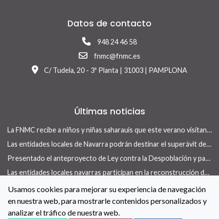
Datos de contacto
948 24 46 58
fnmc@fnmc.es
C/ Tudela, 20 - 3ª Planta | 31003 | PAMPLONA
Últimas noticias
La FNMC recibe a niños y niñas saharauis que este verano visitan Navarra con el programa Vacaciones en Paz
Las entidades locales de Navarra podrán destinar el superávit de 2025 a inversiones financieramente sostenibles tras la aprobación del Real Decreto-ley 13/2026
Presentado el anteproyecto de Ley contra la Despoblación y para el Desarrollo Rural
Las entidades locales navarras participan en la reconstrucción de infraestructuras dañadas por la DANA de 175 municipios valencianos
La revista Concejo centra su nuevo número en las herramientas locales para actuar en vivienda
Usamos cookies para mejorar su experiencia de navegación
en nuestra web, para mostrarle contenidos personalizados y
La FNMC y el Gobierno de Navarra renuevan su convenio para reforzar las políticas de igualdad en las entidades locales
analizar el tráfico de nuestra web.
Contacto
Aviso Legal
Política de Cookies