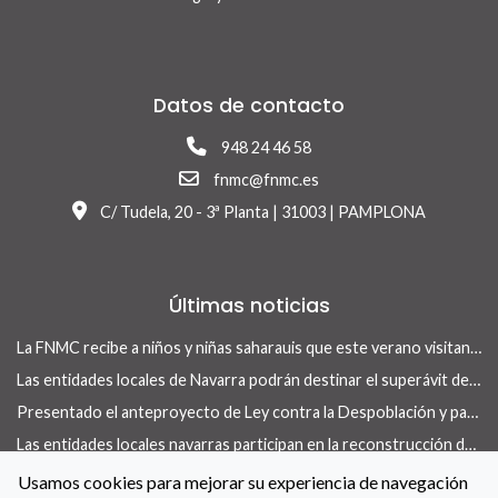
Datos de contacto
948 24 46 58
fnmc@fnmc.es
C/ Tudela, 20 - 3ª Planta | 31003 | PAMPLONA
Últimas noticias
La FNMC recibe a niños y niñas saharauis que este verano visitan Navarra con el programa Vacaciones en Paz
Las entidades locales de Navarra podrán destinar el superávit de 2025 a inversiones financieramente sostenibles tras la aprobación del Real Decreto-ley 13/2026
Presentado el anteproyecto de Ley contra la Despoblación y para el Desarrollo Rural
Las entidades locales navarras participan en la reconstrucción de infraestructuras dañadas por la DANA de 175 municipios valencianos
La revista Concejo centra su nuevo número en las herramientas locales para actuar en vivienda
Usamos cookies para mejorar su experiencia de navegación