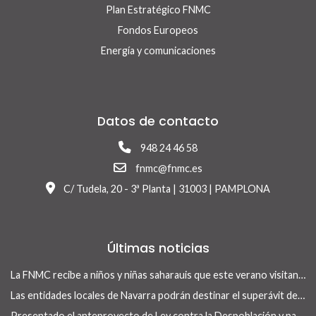
Plan Estratégico FNMC
Fondos Europeos
Energía y comunicaciones
Datos de contacto
948 24 46 58
fnmc@fnmc.es
C/ Tudela, 20 - 3ª Planta | 31003 | PAMPLONA
Últimas noticias
La FNMC recibe a niños y niñas saharauis que este verano visitan Navarra con el programa Vacaciones en Paz
Las entidades locales de Navarra podrán destinar el superávit de 2025 a inversiones financieramente sostenibles tras la aprobación del Real Decreto-ley 13/2026
Presentado el anteproyecto de Ley contra la Despoblación y para el Desarrollo Rural