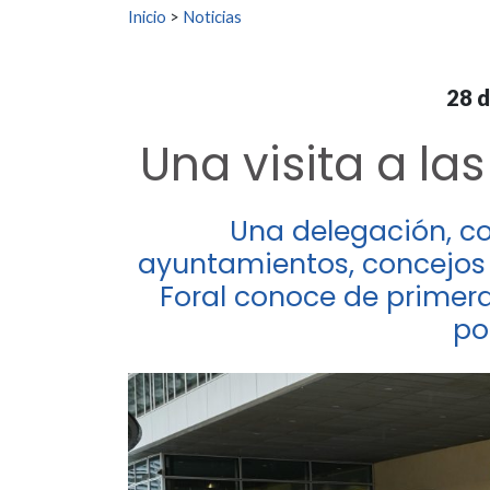
Buscar:
Inicio
>
Noticias
28 
Una visita a la
Una delegación, c
ayuntamientos, concejo
Foral conoce de primera
po