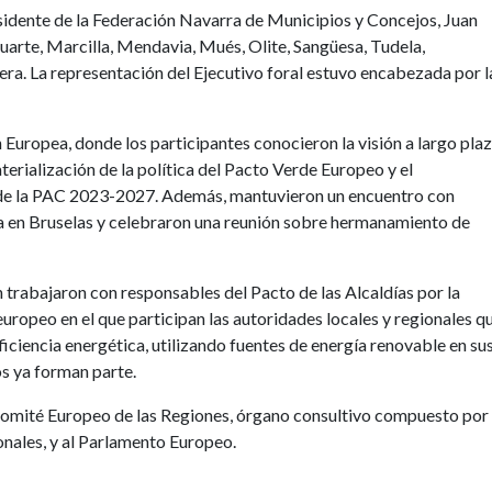
idente de la Federación Navarra de Municipios y Concejos, Juan
 Huarte, Marcilla, Mendavia, Mués, Olite, Sangüesa, Tudela,
ra. La representación del Ejecutivo foral estuvo encabezada por l
n Europea, donde los participantes conocieron la visión a largo pla
aterialización de la política del Pacto Verde Europeo y el
de la PAC 2023-2027. Además, mantuvieron un encuentro con
a en Bruselas y celebraron una reunión sobre hermanamiento de
n trabajaron con responsables del Pacto de las Alcaldías por la
europeo en el que participan las autoridades locales y regionales q
ciencia energética, utilizando fuentes de energía renovable en su
os ya forman parte.
 Comité Europeo de las Regiones, órgano consultivo compuesto por
onales, y al Parlamento Europeo.