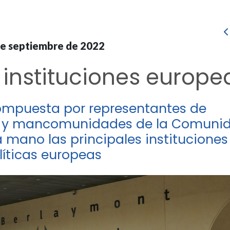
de septiembre de 2022
s instituciones europe
ompuesta por representantes de
s y mancomunidades de la Comuni
 mano las principales instituciones
líticas europeas