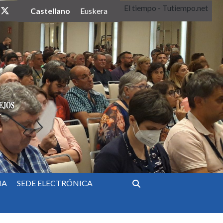
El tiempo - Tutiempo.net
twitter
Castellano
Euskera
IA
SEDE ELECTRÓNICA
Buscar