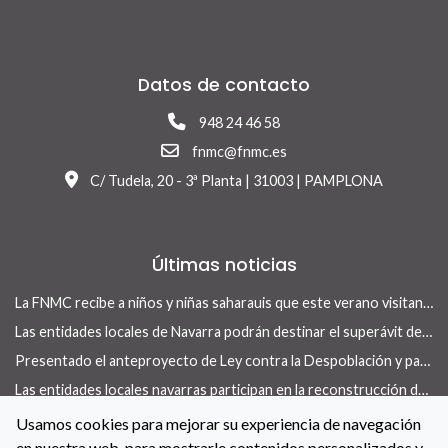
Datos de contacto
948 24 46 58
fnmc@fnmc.es
C/ Tudela, 20 - 3ª Planta | 31003 | PAMPLONA
Últimas noticias
La FNMC recibe a niños y niñas saharauis que este verano visitan Navarra con el programa Vacaciones en Paz
Las entidades locales de Navarra podrán destinar el superávit de 2025 a inversiones financieramente sostenibles tras la aprobación del Real Decreto-ley 13/2026
Presentado el anteproyecto de Ley contra la Despoblación y para el Desarrollo Rural
Las entidades locales navarras participan en la reconstrucción de infraestructuras dañadas por la DANA de 175 municipios valencianos
La revista Concejo centra su nuevo número en las herramientas locales para actuar en vivienda
Usamos cookies para mejorar su experiencia de navegación
en nuestra web, para mostrarle contenidos personalizados y
La FNMC y el Gobierno de Navarra renuevan su convenio para reforzar las políticas de igualdad en las entidades locales