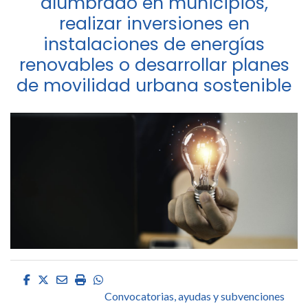
alumbrado en municipios,
realizar inversiones en
instalaciones de energías
renovables o desarrollar planes
de movilidad urbana sostenible
Facebook
Twitter
Email
Imprimir
Whatsapp
Convocatorias, ayudas y subvenciones