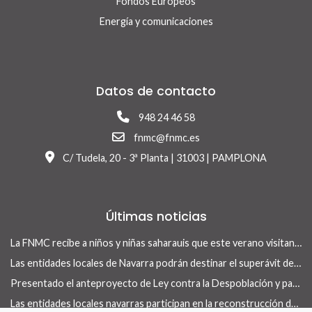
Fondos Europeos
Energía y comunicaciones
Datos de contacto
948 24 46 58
fnmc@fnmc.es
C/ Tudela, 20 - 3ª Planta | 31003 | PAMPLONA
Últimas noticias
La FNMC recibe a niños y niñas saharauis que este verano visitan Navarra con el programa Vacaciones en Paz
Las entidades locales de Navarra podrán destinar el superávit de 2025 a inversiones financieramente sostenibles tras la aprobación del Real Decreto-ley 13/2026
Presentado el anteproyecto de Ley contra la Despoblación y para el Desarrollo Rural
Las entidades locales navarras participan en la reconstrucción de infraestructuras dañadas por la DANA de 175 municipios valencianos