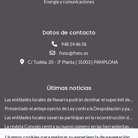
Energía y comunicaciones
Datos de contacto
948 24 46 58
fnmc@fnmc.es
C/ Tudela, 20 - 3ª Planta | 31003 | PAMPLONA
Últimas noticias
Las entidades locales de Navarra podrán destinar el superávit de 2025 a inversiones financieramente sostenibles tras la aprobación del Real Decreto-ley 13/2026
Presentado el anteproyecto de Ley contra la Despoblación y para el Desarrollo Rural
Las entidades locales navarras participan en la reconstrucción de infraestructuras dañadas por la DANA de 175 municipios valencianos
La revista Concejo centra su nuevo número en las herramientas locales para actuar en vivienda
La FNMC y el Gobierno de Navarra renuevan su convenio para reforzar las políticas de igualdad en las entidades locales
Usamos cookies para mejorar su experiencia de navegación