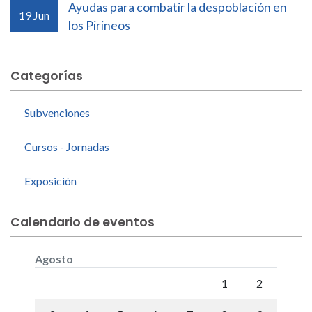
Ayudas para combatir la despoblación en
19
Jun
los Pirineos
Categorías
Subvenciones
Cursos - Jornadas
Exposición
Calendario de eventos
Agosto
Lunes
Martes
Miércoles
Jueves
Viernes
Sábado
Doming
1
2