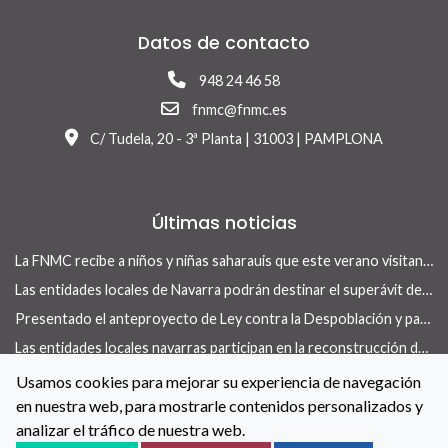
Datos de contacto
948 24 46 58
fnmc@fnmc.es
C/ Tudela, 20 - 3ª Planta | 31003 | PAMPLONA
Últimas noticias
La FNMC recibe a niños y niñas saharauis que este verano visitan Navarra con el programa Vacaciones en Paz
Las entidades locales de Navarra podrán destinar el superávit de 2025 a inversiones financieramente sostenibles tras la aprobación del Real Decreto-ley 13/2026
Presentado el anteproyecto de Ley contra la Despoblación y para el Desarrollo Rural
Las entidades locales navarras participan en la reconstrucción de infraestructuras dañadas por la DANA de 175 municipios valencianos
La revista Concejo centra su nuevo número en las herramientas locales para actuar en vivienda
Usamos cookies para mejorar su experiencia de navegación
en nuestra web, para mostrarle contenidos personalizados y
La FNMC y el Gobierno de Navarra renuevan su convenio para reforzar las políticas de igualdad en las entidades locales
analizar el tráfico de nuestra web.
Contacto
Aviso Legal
Política de Cookies