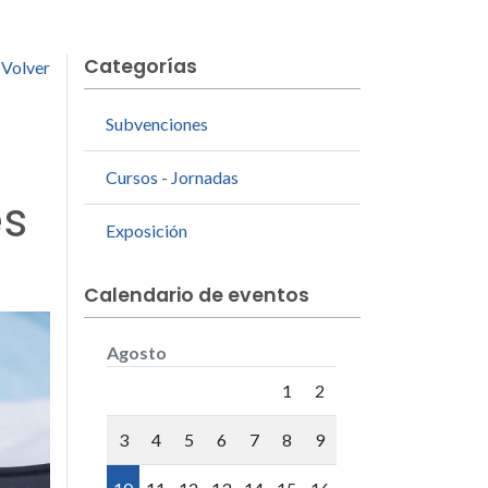
Categorías
Volver
Subvenciones
Cursos - Jornadas
és
Exposición
Calendario de eventos
Agosto
Lunes
Martes
Miércoles
Jueves
Viernes
Sábado
D
1
2
3
4
5
6
7
8
9