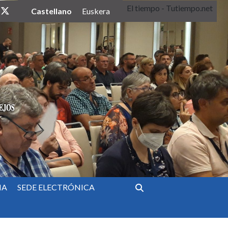
El tiempo - Tutiempo.net
twitter
Castellano
Euskera
IA
SEDE ELECTRÓNICA
Buscar