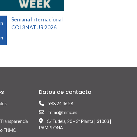
Semana Internacional
un
COL3NATUR 2026
un
os
Datos de contacto
ales
948 24 46 58
fnmc@fnmc.es
y Transparencia
C/ Tudela, 20 - 3ª Planta | 31003 |
PAMPLONA
ico FNMC