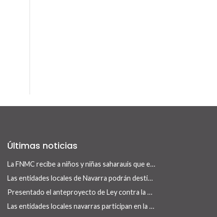
Últimas noticias
La FNMC recibe a niños y niñas saharauis que este verano visitan Navarra con el programa Vacaciones en Paz
Las entidades locales de Navarra podrán destinar el superávit de 2025 a inversiones financieramente sostenibles tras la aprobación del Real Decreto-ley 13/2026
Presentado el anteproyecto de Ley contra la Despoblación y para el Desarrollo Rural
Las entidades locales navarras participan en la reconstrucción de infraestructuras dañadas por la DANA de 175 municipios valencianos