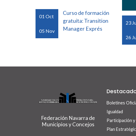
Curso de formación
01
Oct
gratuita: Transition
23
J
Manager Exprés
05
Nov
26
J
Destacad
Boletines Ofici
Igualdad
Federación Navarra de
Participación 
Municipios y Concejos
Plan Estratég