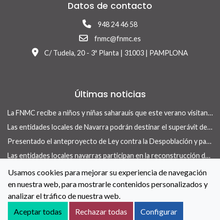
Datos de contacto
948 24 46 58
fnmc@fnmc.es
C/ Tudela, 20 - 3ª Planta | 31003 | PAMPLONA
Últimas noticias
La FNMC recibe a niños y niñas saharauis que este verano visitan Navarra con el programa Vacaciones en Paz
Las entidades locales de Navarra podrán destinar el superávit de 2025 a inversiones financieramente sostenibles tras la aprobación del Real Decreto-ley 13/2026
Presentado el anteproyecto de Ley contra la Despoblación y para el Desarrollo Rural
Las entidades locales navarras participan en la reconstrucción de infraestructuras dañadas por la DANA de 175 municipios valencianos
La revista Concejo centra su nuevo número en las herramientas locales para actuar en vivienda
Usamos cookies para mejorar su experiencia de navegación
en nuestra web, para mostrarle contenidos personalizados y
La FNMC y el Gobierno de Navarra renuevan su convenio para reforzar las políticas de igualdad en las entidades locales
analizar el tráfico de nuestra web.
Contacto
Aviso Legal
Política de Cookies
Aceptar todas
Rechazar todas
Configurar
Accesibilidad
Aviso de privacidad
Canal de denuncias