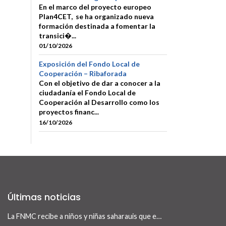
En el marco del proyecto europeo
Plan4CET, se ha organizado nueva
formación destinada a fomentar la
transici�...
01/10/2026
Exposición del Fondo Local de
Cooperación – Ribaforada
Con el objetivo de dar a conocer a la
ciudadanía el Fondo Local de
Cooperación al Desarrollo como los
proyectos financ...
16/10/2026
Últimas noticias
La FNMC recibe a niños y niñas saharauis que este verano visitan Navarra con el programa Vacaciones en Paz