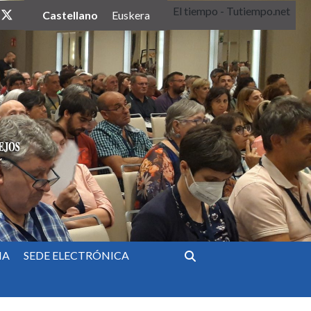
El tiempo - Tutiempo.net
twitter
Castellano
Euskera
IA
SEDE ELECTRÓNICA
Buscar