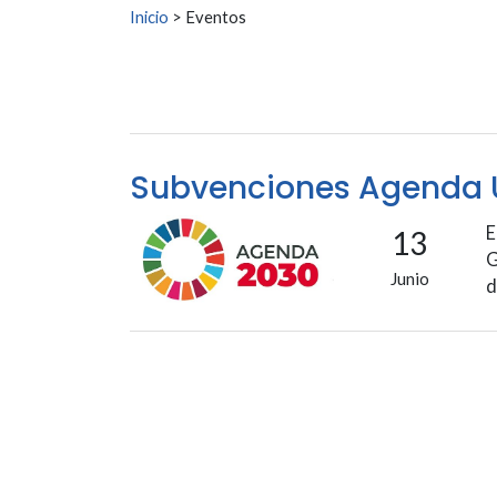
Buscar:
Inicio
>
Eventos
Subvenciones Agenda 
E
13
G
Junio
d