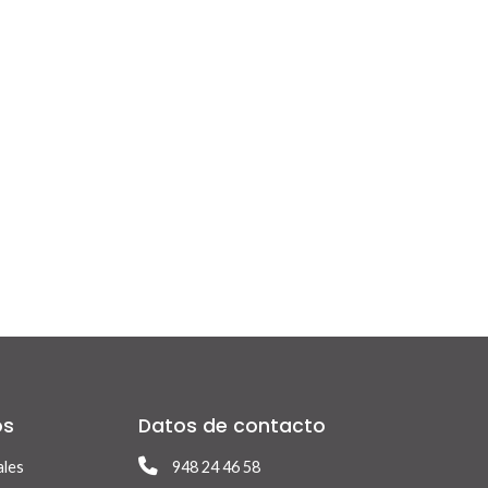
os
Datos de contacto
ales
948 24 46 58