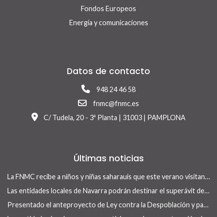
Fondos Europeos
Energía y comunicaciones
Datos de contacto
948 24 46 58
fnmc@fnmc.es
C/ Tudela, 20 - 3ª Planta | 31003 | PAMPLONA
Últimas noticias
La FNMC recibe a niños y niñas saharauis que este verano visitan Navarra con el programa Vacaciones en Paz
Las entidades locales de Navarra podrán destinar el superávit de 2025 a inversiones financieramente sostenibles tras la aprobación del Real Decreto-ley 13/2026
Presentado el anteproyecto de Ley contra la Despoblación y para el Desarrollo Rural