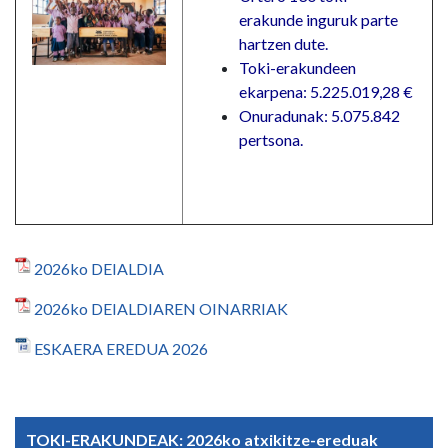
erakunde inguruk parte
hartzen dute.
Toki-erakundeen
ekarpena: 5.225.019,28 €
Onuradunak: 5.075.842
pertsona.
2026ko DEIALDIA
2026ko DEIALDIAREN OINARRIAK
ESKAERA EREDUA 2026
TOKI-ERAKUNDEAK: 2026ko atxikitze-ereduak