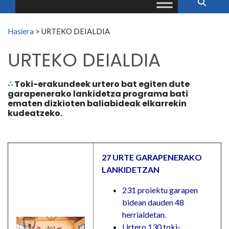
Search for:
Hasiera
>
URTEKO DEIALDIA
URTEKO DEIALDIA
∴
Toki-erakundeek urtero bat egiten dute
garapenerako lankidetza programa bati
ematen dizkioten baliabideak elkarrekin
kudeatzeko.
27 URTE GARAPENERAKO
LANKIDETZAN
231 proiektu garapen
bidean dauden 48
herrialdetan.
Urtero 130 toki-