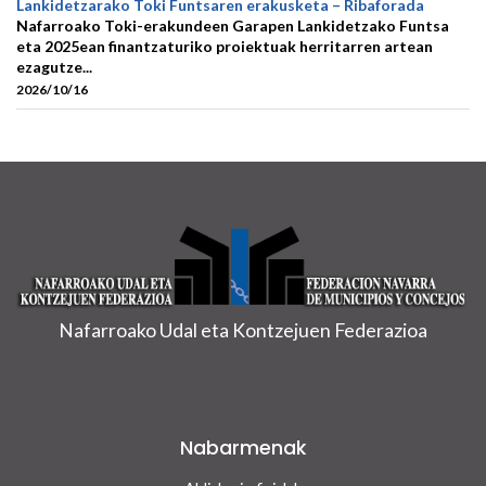
Lankidetzarako Toki Funtsaren erakusketa – Ribaforada
Nafarroako Toki-erakundeen Garapen Lankidetzako Funtsa
eta 2025ean finantzaturiko proiektuak herritarren artean
ezagutze...
2026/10/16
Nafarroako Udal eta Kontzejuen Federazioa
Nabarmenak