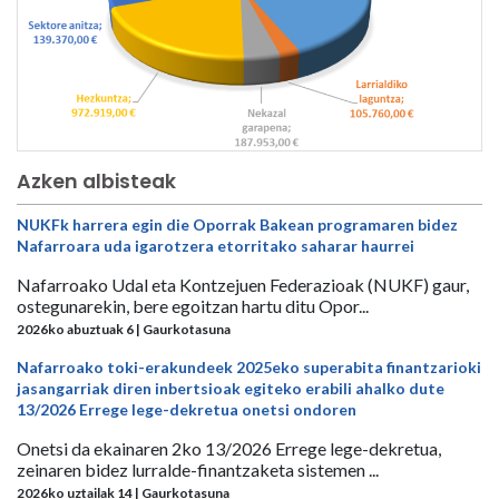
Azken albisteak
NUKFk harrera egin die Oporrak Bakean programaren bidez
Nafarroara uda igarotzera etorritako saharar haurrei
Nafarroako Udal eta Kontzejuen Federazioak (NUKF) gaur,
ostegunarekin, bere egoitzan hartu ditu Opor...
2026ko abuztuak 6 | Gaurkotasuna
Nafarroako toki-erakundeek 2025eko superabita finantzarioki
jasangarriak diren inbertsioak egiteko erabili ahalko dute
13/2026 Errege lege-dekretua onetsi ondoren
Onetsi da ekainaren 2ko 13/2026 Errege lege-dekretua,
zeinaren bidez lurralde-finantzaketa sistemen ...
2026ko uztailak 14 | Gaurkotasuna