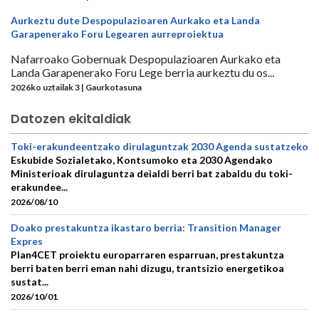
Aurkeztu dute Despopulazioaren Aurkako eta Landa
Garapenerako Foru Legearen aurreproiektua
Nafarroako Gobernuak Despopulazioaren Aurkako eta
Landa Garapenerako Foru Lege berria aurkeztu du os...
2026ko uztailak 3 | Gaurkotasuna
Datozen ekitaldiak
Toki-erakundeentzako dirulaguntzak 2030 Agenda sustatzeko
Eskubide Sozialetako, Kontsumoko eta 2030 Agendako
Ministerioak dirulaguntza deialdi berri bat zabaldu du toki-
erakundee...
2026/08/10
Doako prestakuntza ikastaro berria: Transition Manager
Expres
Plan4CET proiektu europarraren esparruan, prestakuntza
berri baten berri eman nahi dizugu, trantsizio energetikoa
sustat...
2026/10/01