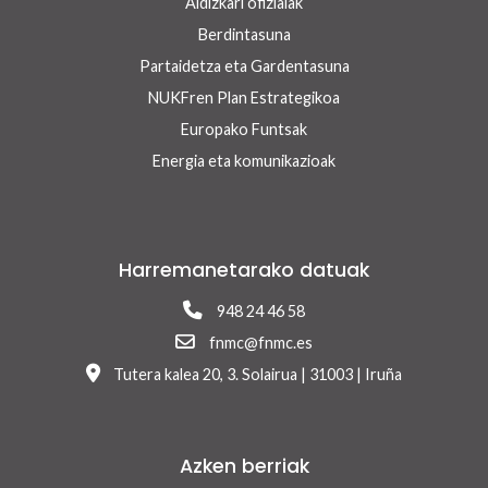
Aldizkari ofizialak
Berdintasuna
Partaidetza eta Gardentasuna
NUKFren Plan Estrategikoa
Europako Funtsak
Energia eta komunikazioak
Harremanetarako datuak
948 24 46 58
fnmc@fnmc.es
Tutera kalea 20, 3. Solairua | 31003 | Iruña
Azken berriak