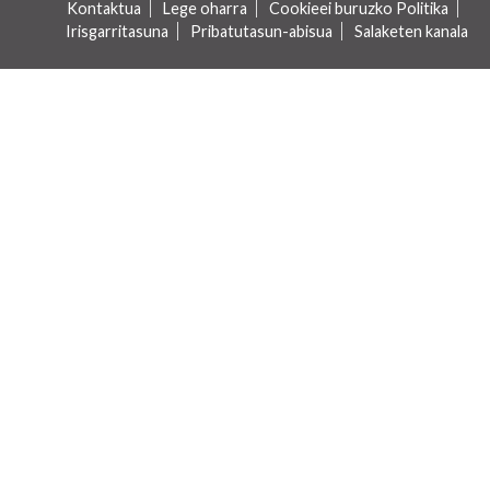
Kontaktua
Lege oharra
Cookieei buruzko Politika
Irisgarritasuna
Pribatutasun-abisua
Salaketen kanala