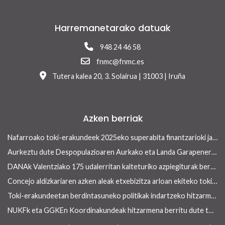
Harremanetarako datuak
948 24 46 58
fnmc@fnmc.es
Tutera kalea 20, 3. Solairua | 31003 | Iruña
Azken berriak
Nafarroako toki-erakundeek 2025eko superabita finantzarioki jasangarriak diren inbertsioak egiteko erabili ahalko dute 13/2026 Errege lege-dekretua onetsi ondoren
Aurkeztu dute Despopulazioaren Aurkako eta Landa Garapenerako Foru Legearen aurreproiektua
DANAk Valentziako 175 udalerritan kalteturiko azpiegiturak berreraikitzen parte-hartuko dute Nafarroako toki-erakundeek
Concejo aldizkariaren azken aleak etxebizitza arloan ekiteko toki-erakundeek dituzten tresnak ditu ardatz
Toki-erakundeetan berdintasuneko politikak indartzeko hitzarmena berritu dute NUKFk eta Nafarroako Gobernuak
NUKFk eta GGKEn Koordinakundeak hitzarmena berritu dute toki-erakundeetan garapenerako lankidetza sustatzeko