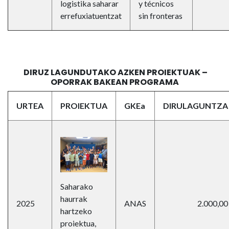
logistika saharar
y técnicos
errefuxiatuentzat
sin fronteras
DIRUZ LAGUNDUTAKO AZKEN PROIEKTUAK –
OPORRAK BAKEAN PROGRAMA
URTEA
PROIEKTUA
GKEa
DIRULAGUNTZA
Saharako
haurrak
2025
ANAS
2.000,00
hartzeko
proiektua,