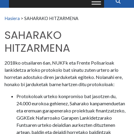
Search for:
Hasiera
>
SAHARAKO HITZARMENA
SAHARAKO
HITZARMENA
2018ko otsailaren 6an, NUKFk eta Frente Polisarioak
lankidetza arloko protokolo bat sinatu zuten urtero arlo
horretan adostuko diren jarduketak egiteko. Nolanahi ere,
honako bi jarduketak barne hartzen ditu protokoloak:
Protokoloak urteko konpromiso bat jasotzen du,
24.000 eurokoa gehienez, Saharako kanpamenduetan
eta eremuan garapenerako proiektuak finantzatzeko,
GGKEek Nafarroako Garapen Lankidetzarako
Funtsaren urteko deialdian aurkezten dituztenen
artean, baldin eta deialdi horretako baldintzak