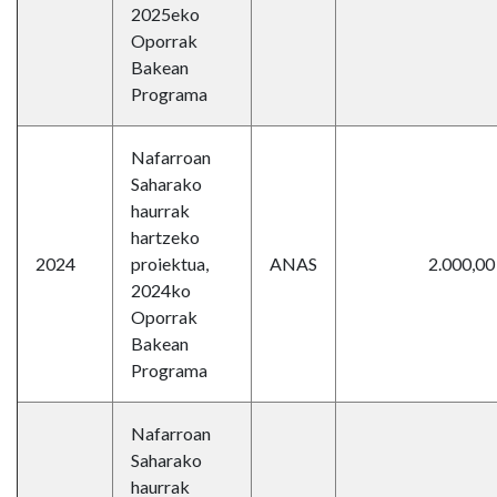
2025eko
Oporrak
Bakean
Programa
Nafarroan
Saharako
haurrak
hartzeko
2024
proiektua,
ANAS
2.000,00
2024ko
Oporrak
Bakean
Programa
Nafarroan
Saharako
haurrak