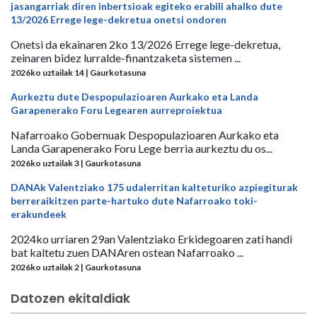
jasangarriak diren inbertsioak egiteko erabili ahalko dute
13/2026 Errege lege-dekretua onetsi ondoren
Onetsi da ekainaren 2ko 13/2026 Errege lege-dekretua,
zeinaren bidez lurralde-finantzaketa sistemen ...
2026ko uztailak 14 | Gaurkotasuna
Aurkeztu dute Despopulazioaren Aurkako eta Landa
Garapenerako Foru Legearen aurreproiektua
Nafarroako Gobernuak Despopulazioaren Aurkako eta
Landa Garapenerako Foru Lege berria aurkeztu du os...
2026ko uztailak 3 | Gaurkotasuna
DANAk Valentziako 175 udalerritan kalteturiko azpiegiturak
berreraikitzen parte-hartuko dute Nafarroako toki-
erakundeek
2024ko urriaren 29an Valentziako Erkidegoaren zati handi
bat kaltetu zuen DANAren ostean Nafarroako ...
2026ko uztailak 2 | Gaurkotasuna
Datozen ekitaldiak