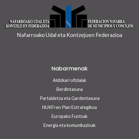
Nafarroako Udal eta Kontzejuen Federazioa
Nabarmenak
Aldizkari ofizialak
Berdintasuna
Partaidetza eta Gardentasuna
NUKFren Plan Estrategikoa
Europako Funtsak
Energia eta komunikazioak