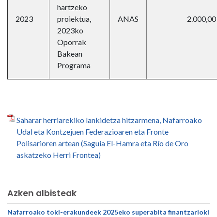
hartzeko
2023
proiektua,
ANAS
2.000,00
2023ko
Oporrak
Bakean
Programa
Saharar herriarekiko lankidetza hitzarmena, Nafarroako
Udal eta Kontzejuen Federazioaren eta Fronte
Polisarioren artean (Saguia El-Hamra eta Río de Oro
askatzeko Herri Frontea)
Azken albisteak
Nafarroako toki-erakundeek 2025eko superabita finantzarioki