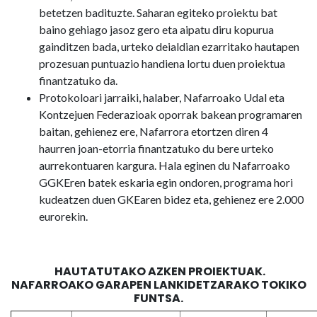
betetzen badituzte. Saharan egiteko proiektu bat
baino gehiago jasoz gero eta aipatu diru kopurua
gainditzen bada, urteko deialdian ezarritako hautapen
prozesuan puntuazio handiena lortu duen proiektua
finantzatuko da.
Protokoloari jarraiki, halaber, Nafarroako Udal eta
Kontzejuen Federazioak oporrak bakean programaren
baitan, gehienez ere, Nafarrora etortzen diren 4
haurren joan-etorria finantzatuko du bere urteko
aurrekontuaren kargura. Hala eginen du Nafarroako
GGKEren batek eskaria egin ondoren, programa hori
kudeatzen duen GKEaren bidez eta, gehienez ere 2.000
eurorekin.
HAUTATUTAKO AZKEN PROIEKTUAK.
NAFARROAKO GARAPEN LANKIDETZARAKO TOKIKO
FUNTSA.