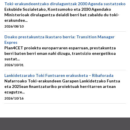
Toki-erakundeentzako dirulaguntzak 2030 Agenda sustatzeko
Eskubide Sozialetako, Kontsumoko eta 2030 Agendako
Ministerioak dirulaguntza deialdi berri bat zabaldu du toki-
erakundee...
2026/08/10
Doako prestakuntza ikastaro berria: Transition Manager
Expres
Plan4CET proiektu europarraren esparruan, prestakuntza
berri baten berri eman nahi dizugu, trantsizio energetikoa
sustat...
2026/10/01
Lankidetzarako Toki Funtsaren erakusketa – Ribaforada
Nafarroako Toki-erakundeen Garapen Lankidetzako Funtsa
eta 2025ean finantzaturiko proiektuak herritarren artean
ezagutze...
2026/10/16