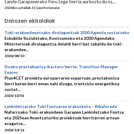
Landa Garapenerako Foru Lege berria aurkeztu du os...
2026ko uztailak 3 | Gaurkotasuna
Datozen ekitaldiak
Toki-erakundeentzako dirulaguntzak 2030 Agenda sustatzeko
Eskubide Sozialetako, Kontsumoko eta 2030 Agendako
Ministerioak dirulaguntza deialdi berri bat zabaldu du toki-
erakundee...
2026/08/10
Doako prestakuntza ikastaro berria: Transition Manager
Expres
Plan4CET proiektu europarraren esparruan, prestakuntza
berri baten berri eman nahi dizugu, trantsizio energetikoa
sustat...
2026/10/01
Lankidetzarako Toki Funtsaren erakusketa – Ribaforada
Nafarroako Toki-erakundeen Garapen Lankidetzako Funtsa
eta 2025ean finantzaturiko proiektuak herritarren artean
ezagutze...
2026/10/16