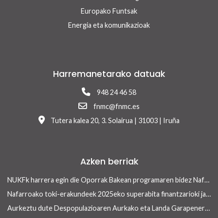
Europako Funtsak
Energia eta komunikazioak
Harremanetarako datuak
948 24 46 58
fnmc@fnmc.es
Tutera kalea 20, 3. Solairua | 31003 | Iruña
Azken berriak
NUKFk harrera egin die Oporrak Bakean programaren bidez Nafarroara uda igarotzera etorritako saharar haurrei
Nafarroako toki-erakundeek 2025eko superabita finantzarioki jasangarriak diren inbertsioak egiteko erabili ahalko dute 13/2026 Errege lege-dekretua onetsi ondoren
Aurkeztu dute Despopulazioaren Aurkako eta Landa Garapenerako Foru Legearen aurreproiektua