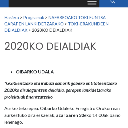
Search for:
Hasiera
>
Programak
>
NAFARROAKO TOKI FUNTSA
GARAPEN LANKIDETZARAKO
>
TOKI-ERAKUNDEEN
DEIALDIAK
>
2020KO DEIALDIAK
2020KO DEIALDIAK
OIBARKO UDALA
*GGKEentzako eta irabazi asmorik gabeko entitateentzako
2020ko dirulaguntzen deialdia, garapen lankidetzarako
proiektuak finantzatzeko
Aurkezteko epea: Oibarko Udaleko Erregistro Orokorrean
aurkeztuko dira eskaerak,
azaroaren 30
eko 14:00ak baino
lehenago.