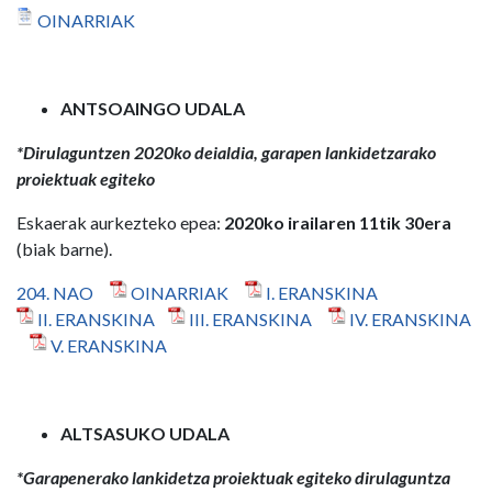
OINARRIAK
ANTSOAINGO UDALA
*Dirulaguntzen 2020ko deialdia, garapen lankidetzarako
proiektuak egiteko
Eskaerak aurkezteko epea:
2020ko irailaren 11tik 30era
(biak barne).
204. NAO
OINARRIAK
I. ERANSKINA
II. ERANSKINA
III. ERANSKINA
IV. ERANSKINA
V. ERANSKINA
ALTSASUKO UDALA
*Garapenerako lankidetza proiektuak egiteko dirulaguntza