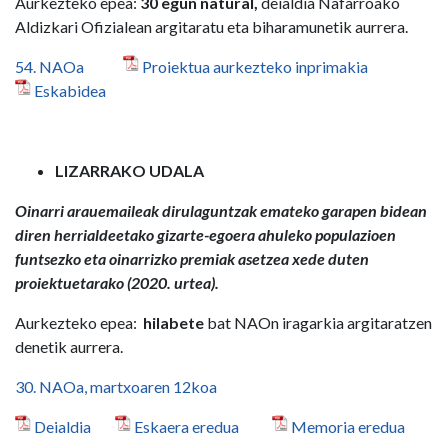
Aurkezteko epea:
30 egun natural,
deialdia Nafarroako
Aldizkari Ofizialean argitaratu eta biharamunetik aurrera.
54. NAOa
Proiektua aurkezteko inprimakia
Eskabidea
LIZARRAKO UDALA
Oinarri arauemaileak dirulaguntzak emateko garapen bidean
diren herrialdeetako gizarte-egoera ahuleko populazioen
funtsezko eta oinarrizko premiak asetzea xede duten
proiektuetarako (2020. urtea).
Aurkezteko epea:
hilabete
bat NAOn iragarkia argitaratzen
denetik aurrera.
30. NAOa, martxoaren 12koa
Deialdia
Eskaera eredua
Memoria eredua