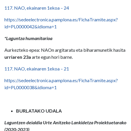
117. NAO, ekainaren 1ekoa – 24
https://sedeelectronica.pamplona.es/FichaTramite.aspx?
id=PL0000042&idioma=1
*Laguntza humanitarioa
Aurkezteko epea: NAOn argitaratu eta biharamunetik hasita
urriaren 23a
arte egun hori barne.
117. NAO, ekainaren 1ekoa – 21
https://sedeelectronica.pamplona.es/FichaTramite.aspx?
id=PL0000038&idioma=1
BURLATAKO UDALA
Laguntzen deialdia Urte Anitzeko Lankidetza Proiektuetarako
(2020-2023)