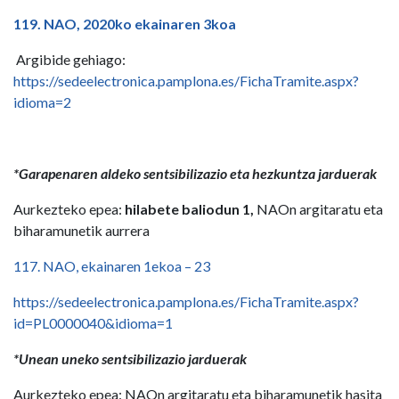
119. NAO, 2020ko ekainaren 3koa
Argibide gehiago:
https://sedeelectronica.pamplona.es/FichaTramite.aspx?
idioma=2
*Garapenaren aldeko sentsibilizazio eta hezkuntza jarduerak
Aurkezteko epea:
hilabete baliodun 1,
NAOn argitaratu eta
biharamunetik aurrera
117. NAO, ekainaren 1ekoa – 23
https://sedeelectronica.pamplona.es/FichaTramite.aspx?
id=PL0000040&idioma=1
*Unean uneko sentsibilizazio jarduerak
Aurkezteko epea: NAOn argitaratu eta biharamunetik hasita