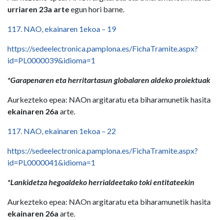
urriaren 23a arte
egun hori barne.
117. NAO, ekainaren 1ekoa – 19
https://sedeelectronica.pamplona.es/FichaTramite.aspx?
id=PL0000039&idioma=1
*Garapenaren eta herritartasun globalaren aldeko proiektuak
Aurkezteko epea: NAOn argitaratu eta biharamunetik hasita
ekainaren 26a
arte.
117. NAO, ekainaren 1ekoa – 22
https://sedeelectronica.pamplona.es/FichaTramite.aspx?
id=PL0000041&idioma=1
*Lankidetza hegoaldeko herrialdeetako toki entitateekin
Aurkezteko epea: NAOn argitaratu eta biharamunetik hasita
ekainaren 26a
arte.