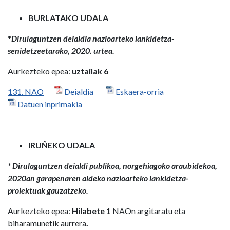
BURLATAKO UDALA
*
Dirulaguntzen deialdia nazioarteko lankidetza-
senidetzeetarako, 2020. urtea.
Aurkezteko epea:
uztailak 6
131. NAO
Deialdia
Eskaera-orria
Datuen inprimakia
IRUÑEKO UDALA
*
Dirulaguntzen deialdi publikoa, norgehiagoko araubidekoa,
2020an garapenaren aldeko nazioarteko lankidetza-
proiektuak gauzatzeko.
Aurkezteko epea:
Hilabete 1
NAOn argitaratu eta
biharamunetik aurrera
.