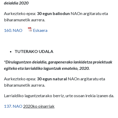
deialdia 2020
Aurkezteko epea:
30 egun baliodun
NAOn argitaratu eta
biharamunetik aurrera.
160. NAO
Eskaera
TUTERAKO UDALA
*Dirulaguntzen deialdia, garapenerako lankidetza proiektuak
egiteko eta larrialdiko laguntzak emateko, 2020.
Aurkezteko epea:
30 egun natural
NAOn argitaratu eta
biharamunetik aurrera.
Larrialdiko laguntzetarako berriz, urte osoan irekia izanen da.
137. NAO
2020ko oinarriak