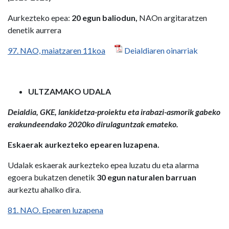
Aurkezteko epea:
20 egun baliodun,
NAOn argitaratzen
denetik aurrera
97. NAO, maiatzaren 11koa
Deialdiaren oinarriak
ULTZAMAKO UDALA
Deialdia, GKE, lankidetza-proiektu eta irabazi-asmorik gabeko
erakundeendako 2020ko dirulaguntzak emateko.
Eskaerak aurkezteko epearen luzapena.
Udalak eskaerak aurkezteko epea luzatu du eta alarma
egoera bukatzen denetik
30 egun naturalen barruan
aurkeztu ahalko dira.
81. NAO. Epearen luzapena