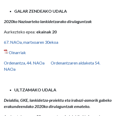
GALAR ZENDEAKO UDALA
2020ko Nazioarteko lankidetzarako dirulaguntzak
Aurkezteko epea:
ekainak 20
67. NAOa, martxoaren 30ekoa
Oinarriak
Ordenantza, 44. NAOa
Ordenantzaren aldaketa 54.
NAOa
ULTZAMAKO UDALA
Deialdia, GKE, lankidetza-proiektu eta irabazi-asmorik gabeko
erakundeendako 2020ko dirulaguntzak emateko.