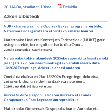
30. NAOa, otsailaren 13koa
Deialdia
Azken albisteak
NUKFk harrera egin die Oporrak Bakean programaren bidez
Nafarroara uda igarotzera etorritako saharar haurrei
Nafarroako Udal eta Kontzejuen Federazioak (NUKF) gaur,
ostegunarekin, bere egoitzan hartu ditu Opor...
2026ko abuztuak 6 | Gaurkotasuna
Nafarroako toki-erakundeek 2025eko superabita finantzarioki
jasangarriak diren inbertsioak egiteko erabili ahalko dute
13/2026 Errege lege-dekretua onetsi ondoren
Onetsi da ekainaren 2ko 13/2026 Errege lege-dekretua,
zeinaren bidez lurralde-finantzaketa sistemen ...
2026ko uztailak 14 | Gaurkotasuna
Aurkeztu dute Despopulazioaren Aurkako eta Landa
Garapenerako Foru Legearen aurreproiektua
Nafarroako Gobernuak Despopulazioaren Aurkako eta