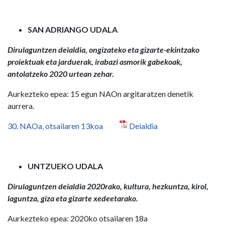
SAN ADRIANGO UDALA
Dirulaguntzen deialdia, ongizateko eta gizarte-ekintzako
proiektuak eta jarduerak, irabazi asmorik gabekoak,
antolatzeko 2020 urtean zehar.
Aurkezteko epea: 15 egun NAOn argitaratzen denetik
aurrera.
30. NAOa, otsailaren 13koa
Deialdia
UNTZUEKO UDALA
Dirulaguntzen deialdia 2020rako, kultura, hezkuntza, kirol,
laguntza, giza eta gizarte xedeetarako.
Aurkezteko epea: 2020ko otsailaren 18a