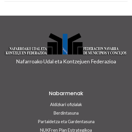
Nafarroako Udal eta Kontzejuen Federazioa
Nabarmenak
Aldizkari ofizialak
Berdintasuna
Partaidetza eta Gardentasuna
NUKFren Plan Estrategikoa