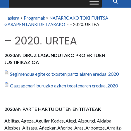
Search for:
Hasiera
>
Programak
>
NAFARROAKO TOKI FUNTSA
GARAPEN LANKIDETZARAKO
>
– 2020. URTEA
– 2020. URTEA
2020AN DIRUZ LAGUNDUTAKO PROIEKTUEN
JUSTIFIKAZIOA
Segimendua egiteko txosten partzialaren eredua, 2020
Gauzapenari buruzko azken txostenaren eredua, 2020
2020AN PARTE HARTU DUTEN ENTITATEAK
Ablitas, Ageza, Aguilar Kodes, Aiegi, Aizpurgi, Aldaba,
Alesbes, Altsasu, Añezkar, Añorbe, Aras, Arbontze, Arraitz-