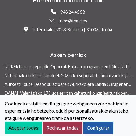
Harremanetarako datuak
948 24 46 58
fnmc@fnmc.es
Tutera kalea 20, 3. Solairua | 31003 | Iruña
Azken berriak
NUKFk harrera egin die Oporrak Bakean programaren bidez Nafarroara uda igarotzera etorritako saharar haurrei
Nafarroako toki-erakundeek 2025eko superabita finantzarioki jasangarriak diren inbertsioak egiteko erabili ahalko dute 13/2026 Errege lege-dekretua onetsi ondoren
Aurkeztu dute Despopulazioaren Aurkako eta Landa Garapenerako Foru Legearen aurreproiektua
DANAk Valentziako 175 udalerritan kalteturiko azpiegiturak berreraikitzen parte-hartuko dute Nafarroako toki-erakundeek
Concejo aldizkariaren azken aleak etxebizitza arloan ekiteko toki-erakundeek dituzten tresnak ditu ardatz
Cookieak erabiltzen ditugu gure webgunean zure nabigazio-
esperientzia hobetzeko, eduki pertsonalizatuak erakusteko
Toki-erakundeetan berdintasuneko politikak indartzeko hitzarmena berritu dute NUKFk eta Nafarroako Gobernuak
eta gure webgunearen trafikoa aztertzeko.
Kontaktua
Lege oharra
Cookieei buruzko Politika
Aceptar todas
Rechazar todas
Configurar
Irisgarritasuna
Pribatutasun-abisua
Salaketen kanala