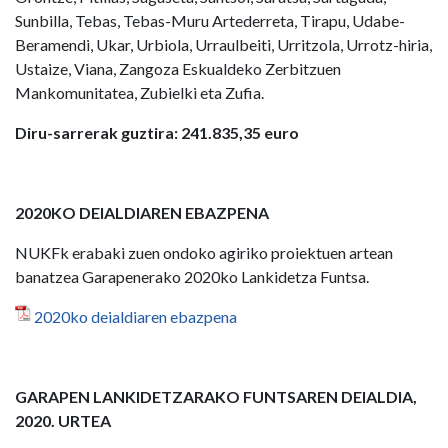
Sunbilla, Tebas, Tebas-Muru Artederreta, Tirapu, Udabe-
Beramendi, Ukar, Urbiola, Urraulbeiti, Urritzola, Urrotz-hiria,
Ustaize, Viana, Zangoza Eskualdeko Zerbitzuen
Mankomunitatea, Zubielki eta Zufia.
Diru-sarrerak guztira: 241.835,35 euro
2020KO DEIALDIAREN EBAZPENA
NUKFk erabaki zuen ondoko agiriko proiektuen artean
banatzea Garapenerako 2020ko Lankidetza Funtsa.
2020ko deialdiaren ebazpena
GARAPEN LANKIDETZARAKO FUNTSAREN DEIALDIA,
2020. URTEA