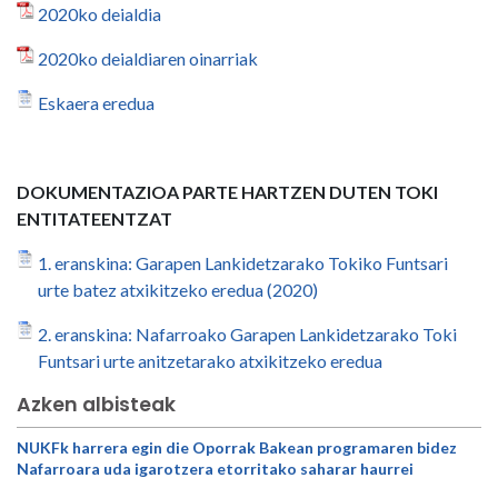
2020ko deialdia
2020ko deialdiaren oinarriak
Eskaera eredua
DOKUMENTAZIOA PARTE HARTZEN DUTEN TOKI
ENTITATEENTZAT
1. eranskina: Garapen Lankidetzarako Tokiko Funtsari
urte batez atxikitzeko eredua (2020)
2. eranskina: Nafarroako Garapen Lankidetzarako Toki
Funtsari urte anitzetarako atxikitzeko eredua
Azken albisteak
NUKFk harrera egin die Oporrak Bakean programaren bidez
Nafarroara uda igarotzera etorritako saharar haurrei