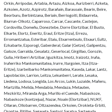
Orkin, Arripodas, Artabia, Artazu, Aizkoa, Aurizberri, Azketa,
Azkoien, Azotz, Azpirotz, Barañain, Barasoain, Bearin, Beire,
Beorburu, Berbintzana, Beriain, Berriogoiti, Bidaurreta,
Biurrun-Olkotz, Caparroso, Carcar, Cascante, Castejon,
Cordovilla, Domeñu, Doneztebe, Dorre Elortzibar, El Busto,
Elkarte, Elortz, Eneritz, Eraul, Eritze (Itza), Errezu,
Erromantzatua, Esteribar, Etaiu, Etxarrentxulo, Etxauri, Eultz,
Ezkabarte, Ezporogi, Gaberderal, Galar (Getze), Galipentzu,
Galoze, Garralda, Gesalatz, Geserlocal, Girgillao, Gorozin,
Gulia, Hiriberri Artzibar, Iguzkitza, Imotz, Iraizotz, Iruña,
Iruñerriko Mankomunitatea, Irurre, Iturgoien, Itza (Itza-
Eritze), Izarbeibarko Mankomunitatea, Kaseda, Lakar, Lantz,
Lapoblación, Larrion, Leitza, Lekunberri, Lerate, Lesaka,
Liedena, Lodosa, Longida, Los Arcos, Lukin, Luzaide, Mañeru,
Martzilla, Melida, Mendabia, Mendaza, Metauten,
Mezkiritz, Miranda Arga, Murillo el Cuende, Nabaskoze,
Nabaskoze (kontzejua), Nazar, Noain (Elortzibar), NUKF,
Ollaran, Ollobarren, Oltzazendea, Orkoien, Orokieta-Erbiti,
Orontze, Pitillas, Sagaseta, Santsol, Saratsa, Sartaguda,