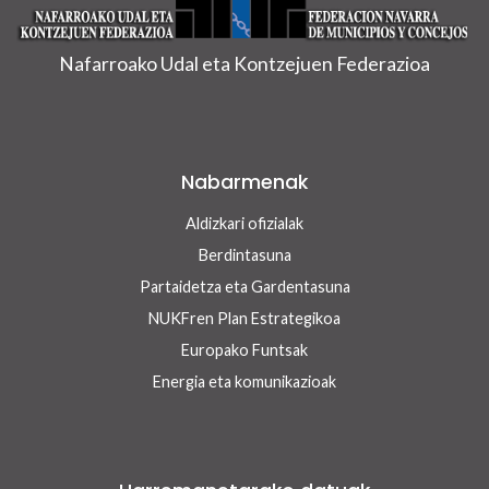
Nafarroako Udal eta Kontzejuen Federazioa
Nabarmenak
Aldizkari ofizialak
Berdintasuna
Partaidetza eta Gardentasuna
NUKFren Plan Estrategikoa
Europako Funtsak
Energia eta komunikazioak