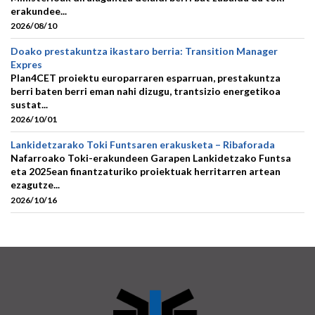
erakundee...
2026/08/10
Doako prestakuntza ikastaro berria: Transition Manager
Expres
Plan4CET proiektu europarraren esparruan, prestakuntza
berri baten berri eman nahi dizugu, trantsizio energetikoa
sustat...
2026/10/01
Lankidetzarako Toki Funtsaren erakusketa – Ribaforada
Nafarroako Toki-erakundeen Garapen Lankidetzako Funtsa
eta 2025ean finantzaturiko proiektuak herritarren artean
ezagutze...
2026/10/16