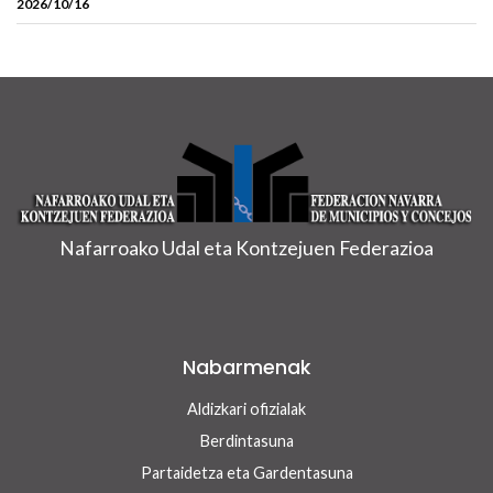
2026/10/16
Nafarroako Udal eta Kontzejuen Federazioa
Nabarmenak
Aldizkari ofizialak
Berdintasuna
Partaidetza eta Gardentasuna