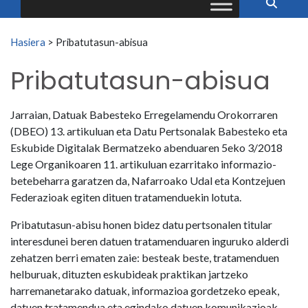
Search for:
Hasiera
>
Pribatutasun-abisua
Pribatutasun-abisua
Jarraian, Datuak Babesteko Erregelamendu Orokorraren
(DBEO) 13. artikuluan eta Datu Pertsonalak Babesteko eta
Eskubide Digitalak Bermatzeko abenduaren 5eko 3/2018
Lege Organikoaren 11. artikuluan ezarritako informazio-
betebeharra garatzen da, Nafarroako Udal eta Kontzejuen
Federazioak egiten dituen tratamenduekin lotuta.
Pribatutasun-abisu honen bidez datu pertsonalen titular
interesdunei beren datuen tratamenduaren inguruko alderdi
zehatzen berri ematen zaie: besteak beste, tratamenduen
helburuak, dituzten eskubideak praktikan jartzeko
harremanetarako datuak, informazioa gordetzeko epeak,
datuen tratamendua eta egindako datuen komunikazioak