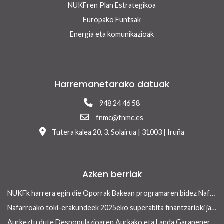
NUKFren Plan Estrategikoa
Europako Funtsak
Energia eta komunikazioak
Harremanetarako datuak
948 24 46 58
fnmc@fnmc.es
Tutera kalea 20, 3. Solairua | 31003 | Iruña
Azken berriak
NUKFk harrera egin die Oporrak Bakean programaren bidez Nafarroara uda igarotzera etorritako saharar haurrei
Nafarroako toki-erakundeek 2025eko superabita finantzarioki jasangarriak diren inbertsioak egiteko erabili ahalko dute 13/2026 Errege lege-dekretua onetsi ondoren
Aurkeztu dute Despopulazioaren Aurkako eta Landa Garapenerako Foru Legearen aurreproiektua