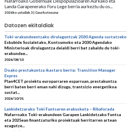
Nafarroako Gobernuak Despopulazioaren Aurkako eta
Landa Garapenerako Foru Lege berria aurkeztu du os...
2026ko uztailak 3 | Gaurkotasuna
Datozen ekitaldiak
Toki-erakundeentzako dirulaguntzak 2030 Agenda sustatzeko
Eskubide Sozialetako, Kontsumoko eta 2030 Agendako
Ministerioak dirulaguntza deialdi berri bat zabaldu du toki-
erakundee...
2026/08/10
Doako prestakuntza ikastaro berria: Transition Manager
Expres
Plan4CET proiektu europarraren esparruan, prestakuntza
berri baten berri eman nahi dizugu, trantsizio energetikoa
sustat...
2026/10/01
Lankidetzarako Toki Funtsaren erakusketa – Ribaforada
Nafarroako Toki-erakundeen Garapen Lankidetzako Funtsa
eta 2025ean finantzaturiko proiektuak herritarren artean
ezagutze...