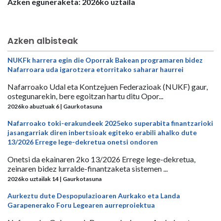
Azken eguneraketa: 2026ko uztaila
Azken albisteak
NUKFk harrera egin die Oporrak Bakean programaren bidez
Nafarroara uda igarotzera etorritako saharar haurrei
Nafarroako Udal eta Kontzejuen Federazioak (NUKF) gaur,
ostegunarekin, bere egoitzan hartu ditu Opor...
2026ko abuztuak 6 | Gaurkotasuna
Nafarroako toki-erakundeek 2025eko superabita finantzarioki
jasangarriak diren inbertsioak egiteko erabili ahalko dute
13/2026 Errege lege-dekretua onetsi ondoren
Onetsi da ekainaren 2ko 13/2026 Errege lege-dekretua,
zeinaren bidez lurralde-finantzaketa sistemen ...
2026ko uztailak 14 | Gaurkotasuna
Aurkeztu dute Despopulazioaren Aurkako eta Landa
Garapenerako Foru Legearen aurreproiektua