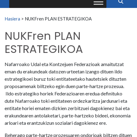
Search for:
Hasiera
>
NUKFren PLAN ESTRATEGIKOA
NUKFren PLAN
ESTRATEGIKOA
Nafarroako Udal eta Kontzejuen Federazioak amaitutzat
eman du erakundeak datozen urteetan izango dituen ildo
estrategikoei buruz toki entitateetako hautetsiek dituzten
proposamenak biltzeko egin duen parte-hartze prozesua.
Ildo estrategiko horiek Federazioaren eredua definituko
dute Nafarroako toki entitateen ordezkaritza jardunari eta
entitate horiei ematen dizkien zerbitzuei dagokienez bai eta
erakundearen antolaketari, parte-hartzeko bideei, ekonomia
arloari eta erantzukizun sozialari dagokienez ere.
Beherago parte-hartze prozesuaren ondorioak biltzen dituen