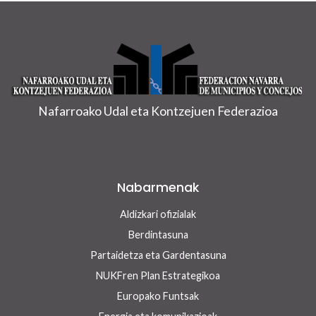
Nafarroako Udal eta Kontzejuen Federazioa
Nabarmenak
Aldizkari ofizialak
Berdintasuna
Partaidetza eta Gardentasuna
NUKFren Plan Estrategikoa
Europako Funtsak