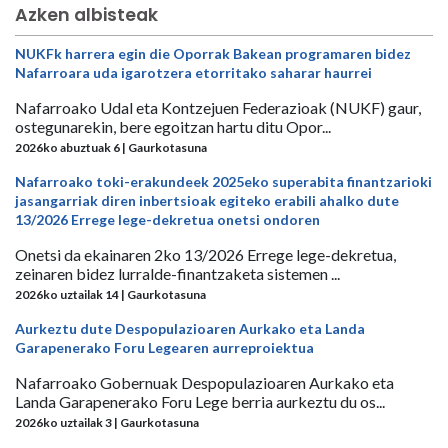
Azken albisteak
NUKFk harrera egin die Oporrak Bakean programaren bidez
Nafarroara uda igarotzera etorritako saharar haurrei
Nafarroako Udal eta Kontzejuen Federazioak (NUKF) gaur,
ostegunarekin, bere egoitzan hartu ditu Opor...
2026ko abuztuak 6 | Gaurkotasuna
Nafarroako toki-erakundeek 2025eko superabita finantzarioki
jasangarriak diren inbertsioak egiteko erabili ahalko dute
13/2026 Errege lege-dekretua onetsi ondoren
Onetsi da ekainaren 2ko 13/2026 Errege lege-dekretua,
zeinaren bidez lurralde-finantzaketa sistemen ...
2026ko uztailak 14 | Gaurkotasuna
Aurkeztu dute Despopulazioaren Aurkako eta Landa
Garapenerako Foru Legearen aurreproiektua
Nafarroako Gobernuak Despopulazioaren Aurkako eta
Landa Garapenerako Foru Lege berria aurkeztu du os...
2026ko uztailak 3 | Gaurkotasuna