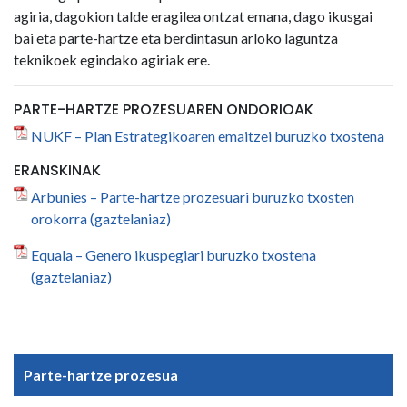
agiria, dagokion talde eragilea ontzat emana, dago ikusgai
bai eta parte-hartze eta berdintasun arloko laguntza
teknikoek egindako agiriak ere.
PARTE-HARTZE PROZESUAREN ONDORIOAK
NUKF – Plan Estrategikoaren emaitzei buruzko txostena
ERANSKINAK
Arbunies – Parte-hartze prozesuari buruzko txosten
orokorra (gaztelaniaz)
Equala – Genero ikuspegiari buruzko txostena
(gaztelaniaz)
Parte-hartze prozesua