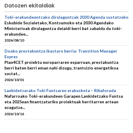
Datozen ekitaldiak
Toki-erakundeentzako dirulaguntzak 2030 Agenda sustatzeko
Eskubide Sozialetako, Kontsumoko eta 2030 Agendako
Ministerioak dirulaguntza deialdi berri bat zabaldu du toki-
erakundee...
2026/08/10
Doako prestakuntza ikastaro berria: Transition Manager
Expres
Plan4CET proiektu europarraren esparruan, prestakuntza
berri baten berri eman nahi dizugu, trantsizio energetikoa
sustat...
2026/10/01
Lankidetzarako Toki Funtsaren erakusketa – Ribaforada
Nafarroako Toki-erakundeen Garapen Lankidetzako Funtsa
eta 2025ean finantzaturiko proiektuak herritarren artean
ezagutze...
2026/10/16