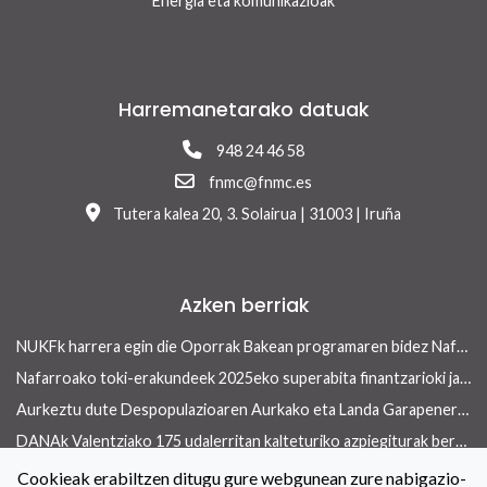
Energia eta komunikazioak
Harremanetarako datuak
948 24 46 58
fnmc@fnmc.es
Tutera kalea 20, 3. Solairua | 31003 | Iruña
Azken berriak
NUKFk harrera egin die Oporrak Bakean programaren bidez Nafarroara uda igarotzera etorritako saharar haurrei
Nafarroako toki-erakundeek 2025eko superabita finantzarioki jasangarriak diren inbertsioak egiteko erabili ahalko dute 13/2026 Errege lege-dekretua onetsi ondoren
Aurkeztu dute Despopulazioaren Aurkako eta Landa Garapenerako Foru Legearen aurreproiektua
DANAk Valentziako 175 udalerritan kalteturiko azpiegiturak berreraikitzen parte-hartuko dute Nafarroako toki-erakundeek
Concejo aldizkariaren azken aleak etxebizitza arloan ekiteko toki-erakundeek dituzten tresnak ditu ardatz
Cookieak erabiltzen ditugu gure webgunean zure nabigazio-