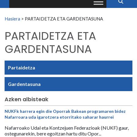
Search for:
Hasiera
>
PARTAIDETZA ETA GARDENTASUNA
PARTAIDETZA ETA
GARDENTASUNA
Partaidetza
Gardentasuna
Azken albisteak
NUKFk harrera egin die Oporrak Bakean programaren bidez
Nafarroara uda igarotzera etorritako saharar haurrei
Nafarroako Udal eta Kontzejuen Federazioak (NUKF) gaur,
ostegunarekin, bere egoitzan hartu ditu Opor...