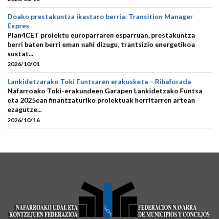
Doako prestakuntza ikastaro berria: Transition Manager
Expres
Plan4CET proiektu europarraren esparruan, prestakuntza
berri baten berri eman nahi dizugu, trantsizio energetikoa
sustat...
2026/10/01
Lankidetzarako Toki Funtsaren erakusketa – Ribaforada
Nafarroako Toki-erakundeen Garapen Lankidetzako Funtsa
eta 2025ean finantzaturiko proiektuak herritarren artean
ezagutze...
2026/10/16