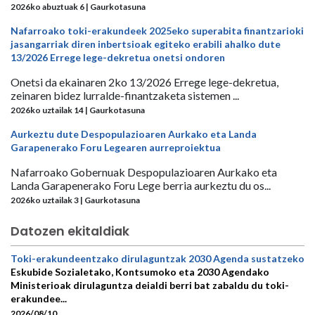
2026ko abuztuak 6 | Gaurkotasuna
Nafarroako toki-erakundeek 2025eko superabita finantzarioki
jasangarriak diren inbertsioak egiteko erabili ahalko dute
13/2026 Errege lege-dekretua onetsi ondoren
Onetsi da ekainaren 2ko 13/2026 Errege lege-dekretua,
zeinaren bidez lurralde-finantzaketa sistemen ...
2026ko uztailak 14 | Gaurkotasuna
Aurkeztu dute Despopulazioaren Aurkako eta Landa
Garapenerako Foru Legearen aurreproiektua
Nafarroako Gobernuak Despopulazioaren Aurkako eta
Landa Garapenerako Foru Lege berria aurkeztu du os...
2026ko uztailak 3 | Gaurkotasuna
Datozen ekitaldiak
Toki-erakundeentzako dirulaguntzak 2030 Agenda sustatzeko
Eskubide Sozialetako, Kontsumoko eta 2030 Agendako
Ministerioak dirulaguntza deialdi berri bat zabaldu du toki-
erakundee...
2026/08/10