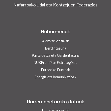
Nafarroako Udal eta Kontzejuen Federazioa
Nabarmenak
Aldizkari ofizialak
Berdintasuna
Partaidetza eta Gardentasuna
NUKFren Plan Estrategikoa
Europako Funtsak
Energia eta komunikazioak
Harremanetarako datuak