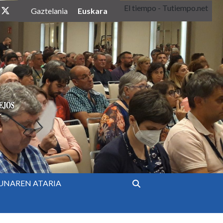
El tiempo - Tutiempo.net
twitter
Euskara
Gaztelania
UNAREN ATARIA
Bilatu