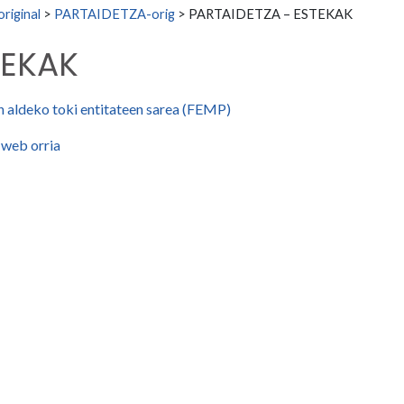
iginal
>
PARTAIDETZA-orig
>
PARTAIDETZA – ESTEKAK
TEKAK
n aldeko toki entitateen sarea (FEMP)
 web orria