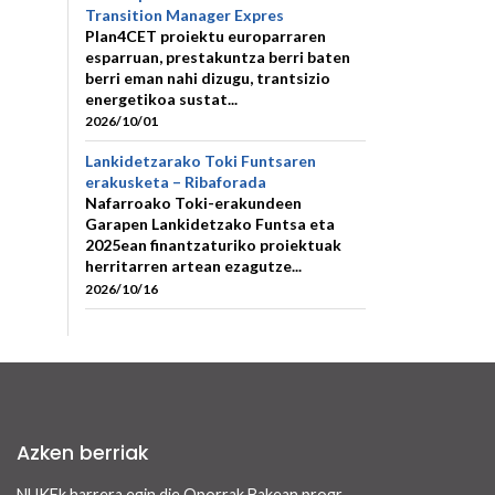
Transition Manager Expres
Plan4CET proiektu europarraren
esparruan, prestakuntza berri baten
berri eman nahi dizugu, trantsizio
energetikoa sustat...
2026/10/01
Lankidetzarako Toki Funtsaren
erakusketa – Ribaforada
Nafarroako Toki-erakundeen
Garapen Lankidetzako Funtsa eta
2025ean finantzaturiko proiektuak
herritarren artean ezagutze...
2026/10/16
Azken berriak
NUKFk harrera egin die Oporrak Bakean programaren bidez Nafarroara uda igarotzera etorritako saharar haurrei