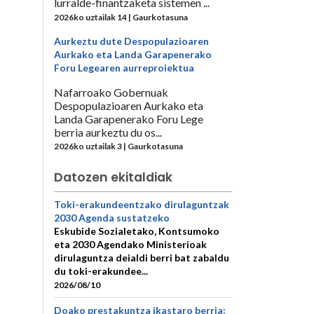
lurralde-finantzaketa sistemen ...
2026ko uztailak 14 | Gaurkotasuna
Aurkeztu dute Despopulazioaren
Aurkako eta Landa Garapenerako
Foru Legearen aurreproiektua
Nafarroako Gobernuak
Despopulazioaren Aurkako eta
Landa Garapenerako Foru Lege
berria aurkeztu du os...
2026ko uztailak 3 | Gaurkotasuna
Datozen ekitaldiak
Toki-erakundeentzako dirulaguntzak
2030 Agenda sustatzeko
Eskubide Sozialetako, Kontsumoko
eta 2030 Agendako Ministerioak
dirulaguntza deialdi berri bat zabaldu
du toki-erakundee...
2026/08/10
Doako prestakuntza ikastaro berria: