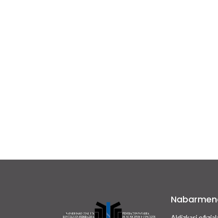
Nabarmen
Aldizkari ofizial