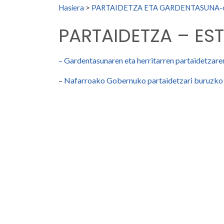
Search for:
Hasiera
>
PARTAIDETZA ETA GARDENTASUNA-or
PARTAIDETZA – ES
– Gardentasunaren
eta herritarren partaidetzare
–
Nafarroako Gobernuko partaidetzari buruzko