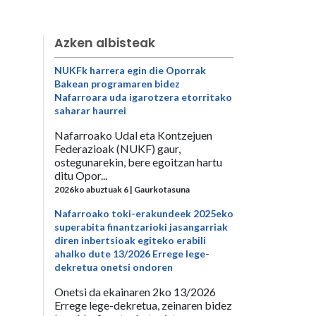
Azken albisteak
NUKFk harrera egin die Oporrak
Bakean programaren bidez
Nafarroara uda igarotzera etorritako
saharar haurrei
Nafarroako Udal eta Kontzejuen
Federazioak (NUKF) gaur,
ostegunarekin, bere egoitzan hartu
ditu Opor...
2026ko abuztuak 6 | Gaurkotasuna
Nafarroako toki-erakundeek 2025eko
superabita finantzarioki jasangarriak
diren inbertsioak egiteko erabili
ahalko dute 13/2026 Errege lege-
dekretua onetsi ondoren
Onetsi da ekainaren 2ko 13/2026
Errege lege-dekretua, zeinaren bidez