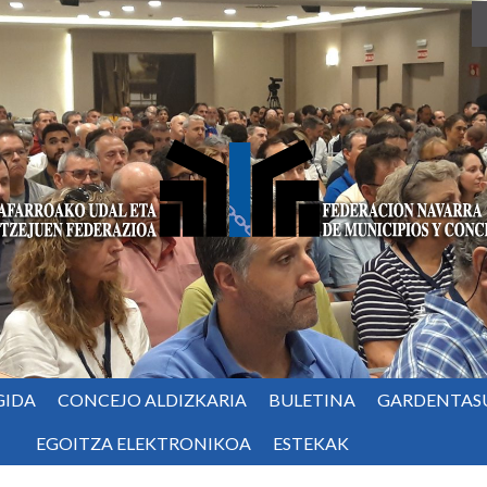
GIDA
CONCEJO ALDIZKARIA
BULETINA
GARDENTAS
EGOITZA ELEKTRONIKOA
ESTEKAK