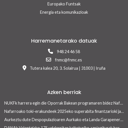
Europako Funtsak
Energia eta komunikazioak
Harremanetarako datuak
948 24 46 58
fnmc@fnmc.es
Tutera kalea 20, 3. Solairua | 31003 | Iruña
Azken berriak
NUKFk harrera egin die Oporrak Bakean programaren bidez Nafarroara uda igarotzera etorritako saharar haurrei
Nafarroako toki-erakundeek 2025eko superabita finantzarioki jasangarriak diren inbertsioak egiteko erabili ahalko dute 13/2026 Errege lege-dekretua onetsi ondoren
Aurkeztu dute Despopulazioaren Aurkako eta Landa Garapenerako Foru Legearen aurreproiektua
DANAk Valentziako 175 udalerritan kalteturiko azpiegiturak berreraikitzen parte-hartuko dute Nafarroako toki-erakundeek