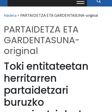
Search for:
Hasiera
>
PARTAIDETZA ETA GARDENTASUNA-original
PARTAIDETZA ETA
GARDENTASUNA-
original
Toki entitateetan
herritarren
partaidetzari
buruzko