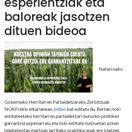
esperientziak eta
baloreak jasotzen
dituen bideoa
Nafarroako
Gobernuko Herritarren Partaidetzarako Zerbitzuak
NUKFrekin elkarlanean,
bideo
bat editatu du. Bertan, toki
entitateetako herritarren partaidetzari buruzko politiken
garrantzia azpimarratu eta toki entitate batzuetan azken
hilabeteotan martxan jarritako praktika onak ere islatzen