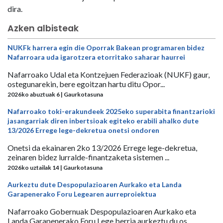
dira.
Azken albisteak
NUKFk harrera egin die Oporrak Bakean programaren bidez
Nafarroara uda igarotzera etorritako saharar haurrei
Nafarroako Udal eta Kontzejuen Federazioak (NUKF) gaur,
ostegunarekin, bere egoitzan hartu ditu Opor...
2026ko abuztuak 6 | Gaurkotasuna
Nafarroako toki-erakundeek 2025eko superabita finantzarioki
jasangarriak diren inbertsioak egiteko erabili ahalko dute
13/2026 Errege lege-dekretua onetsi ondoren
Onetsi da ekainaren 2ko 13/2026 Errege lege-dekretua,
zeinaren bidez lurralde-finantzaketa sistemen ...
2026ko uztailak 14 | Gaurkotasuna
Aurkeztu dute Despopulazioaren Aurkako eta Landa
Garapenerako Foru Legearen aurreproiektua
Nafarroako Gobernuak Despopulazioaren Aurkako eta
Landa Garapenerako Foru Lege berria aurkeztu du os...