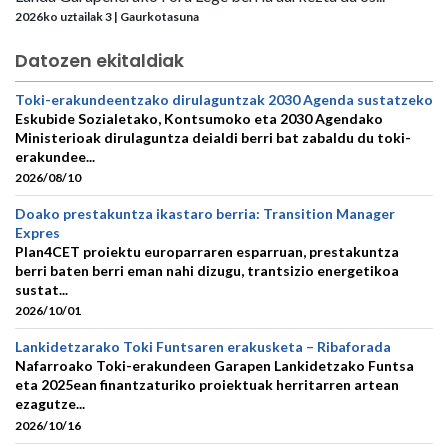
2026ko uztailak 3 | Gaurkotasuna
Datozen ekitaldiak
Toki-erakundeentzako dirulaguntzak 2030 Agenda sustatzeko
Eskubide Sozialetako, Kontsumoko eta 2030 Agendako
Ministerioak dirulaguntza deialdi berri bat zabaldu du toki-
erakundee...
2026/08/10
Doako prestakuntza ikastaro berria: Transition Manager
Expres
Plan4CET proiektu europarraren esparruan, prestakuntza
berri baten berri eman nahi dizugu, trantsizio energetikoa
sustat...
2026/10/01
Lankidetzarako Toki Funtsaren erakusketa – Ribaforada
Nafarroako Toki-erakundeen Garapen Lankidetzako Funtsa
eta 2025ean finantzaturiko proiektuak herritarren artean
ezagutze...
2026/10/16