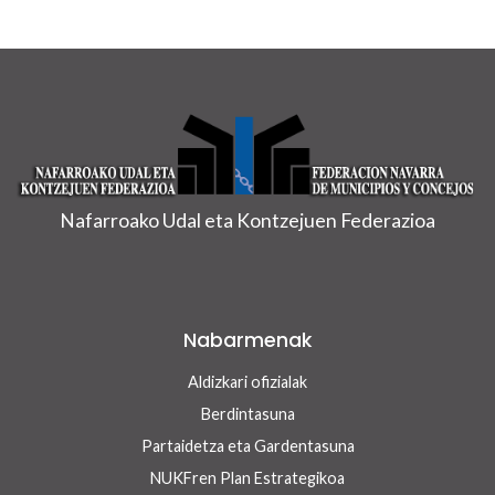
Nafarroako Udal eta Kontzejuen Federazioa
Nabarmenak
Aldizkari ofizialak
Berdintasuna
Partaidetza eta Gardentasuna
NUKFren Plan Estrategikoa