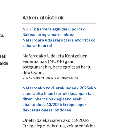
Azken albisteak
NUKFk harrera egin die Oporrak
Bakean programaren bidez
a.
Nafarroara uda igarotzera etorritako
saharar haurrei
Nafarroako Udal eta Kontzejuen
teak
Federazioak (NUKF) gaur,
talde
ostegunarekin, bere egoitzan hartu
ditu Opor...
2026ko abuztuak 6 | Gaurkotasuna
Nafarroako toki-erakundeek 2025eko
superabita finantzarioki jasangarriak
diren inbertsioak egiteko erabili
ahalko dute 13/2026 Errege lege-
dekretua onetsi ondoren
Onetsi da ekainaren 2ko 13/2026
Errege lege-dekretua, zeinaren bidez