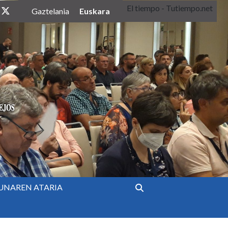
El tiempo - Tutiempo.net
twitter
Euskara
Gaztelania
UNAREN ATARIA
Bilatu