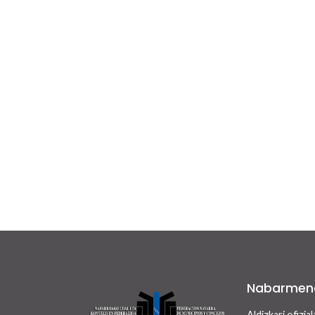
Nabarmen
Aldizkari ofizial