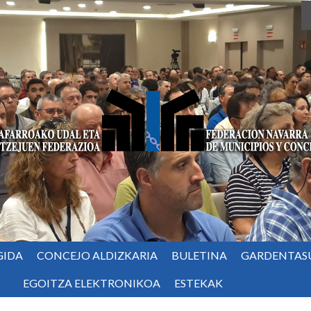
GIDA
CONCEJO ALDIZKARIA
BULETINA
GARDENTAS
EGOITZA ELEKTRONIKOA
ESTEKAK