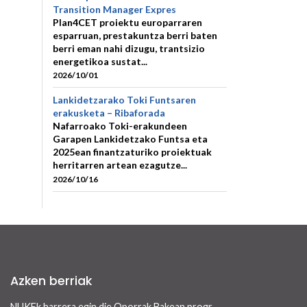
Transition Manager Expres
Plan4CET proiektu europarraren
esparruan, prestakuntza berri baten
berri eman nahi dizugu, trantsizio
energetikoa sustat...
2026/10/01
Lankidetzarako Toki Funtsaren
erakusketa – Ribaforada
Nafarroako Toki-erakundeen
Garapen Lankidetzako Funtsa eta
2025ean finantzaturiko proiektuak
herritarren artean ezagutze...
2026/10/16
Azken berriak
NUKFk harrera egin die Oporrak Bakean programaren bidez Nafarroara uda igarotzera etorritako saharar haurrei