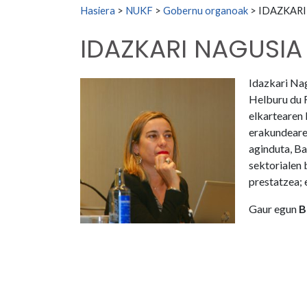
Search for:
Hasiera
>
NUKF
>
Gobernu organoak
>
IDAZKARI
IDAZKARI NAGUSIA
Idazkari Na
Helburu du 
elkartearen 
erakundeare
aginduta, Ba
sektorialen 
prestatzea; 
Gaur egun
B