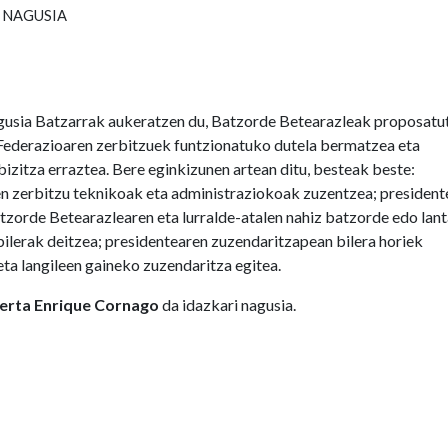
 NAGUSIA
gusia Batzarrak aukeratzen du, Batzorde Betearazleak proposatut
Federazioaren zerbitzuek funtzionatuko dutela bermatzea eta
bizitza erraztea. Bere eginkizunen artean ditu, besteak beste:
n zerbitzu teknikoak eta administraziokoak zuzentzea; presiden
tzorde Betearazlearen eta lurralde-atalen nahiz batzorde edo lan
bilerak deitzea; presidentearen zuzendaritzapean bilera horiek
eta langileen gaineko zuzendaritza egitea.
erta Enrique Cornago
da idazkari nagusia.