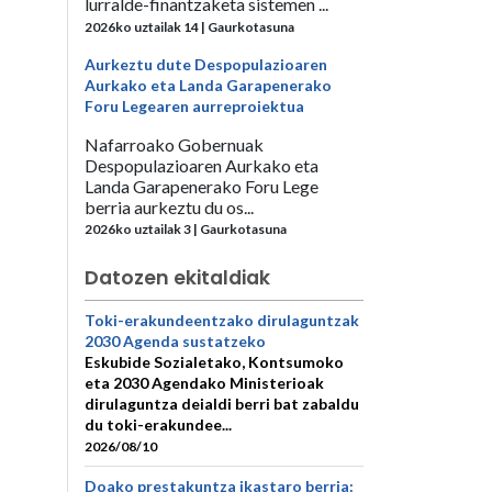
lurralde-finantzaketa sistemen ...
2026ko uztailak 14 | Gaurkotasuna
Aurkeztu dute Despopulazioaren
Aurkako eta Landa Garapenerako
Foru Legearen aurreproiektua
Nafarroako Gobernuak
Despopulazioaren Aurkako eta
Landa Garapenerako Foru Lege
berria aurkeztu du os...
2026ko uztailak 3 | Gaurkotasuna
Datozen ekitaldiak
Toki-erakundeentzako dirulaguntzak
2030 Agenda sustatzeko
Eskubide Sozialetako, Kontsumoko
eta 2030 Agendako Ministerioak
dirulaguntza deialdi berri bat zabaldu
du toki-erakundee...
2026/08/10
Doako prestakuntza ikastaro berria: