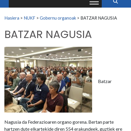
Search for:
Hasiera
>
NUKF
>
Gobernu organoak
>
BATZAR NAGUSIA
BATZAR NAGUSIA
Batzar
Nagusia da Federazioaren organo gorena. Bertan parte
hartzen dute elkartekide diren 554 erakundeek, guztiek ere