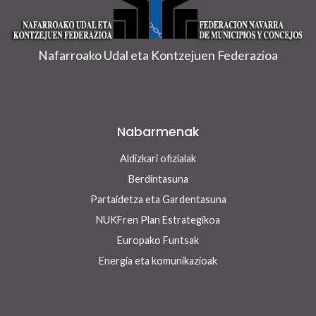
Nafarroako Udal eta Kontzejuen Federazioa
Nabarmenak
Aldizkari ofizialak
Berdintasuna
Partaidetza eta Gardentasuna
NUKFren Plan Estrategikoa
Europako Funtsak
Energia eta komunikazioak