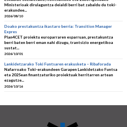
Ministerioak dirulaguntza deialdi berri bat zabaldu du toki-
erakundee...
2026/08/10
Doako prestakuntza ikastaro berria: Transition Manager
Expres
Plan4CET proiektu europarraren esparruan, prestakuntza
berri baten berri eman nahi dizugu, trantsizio energetikoa
sustat...
2026/10/01
Lankidetzarako Toki Funtsaren erakusketa – Ribaforada
Nafarroako Toki-erakundeen Garapen Lankidetzako Funtsa
eta 2025ean finantzaturiko proiektuak herritarren artean
ezagutze...
2026/10/16