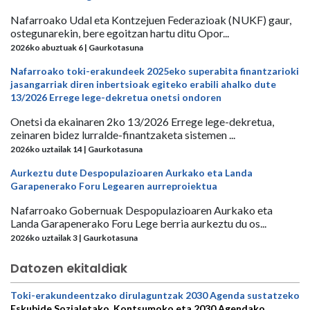
Nafarroako Udal eta Kontzejuen Federazioak (NUKF) gaur,
ostegunarekin, bere egoitzan hartu ditu Opor...
2026ko abuztuak 6 | Gaurkotasuna
Nafarroako toki-erakundeek 2025eko superabita finantzarioki
jasangarriak diren inbertsioak egiteko erabili ahalko dute
13/2026 Errege lege-dekretua onetsi ondoren
Onetsi da ekainaren 2ko 13/2026 Errege lege-dekretua,
zeinaren bidez lurralde-finantzaketa sistemen ...
2026ko uztailak 14 | Gaurkotasuna
Aurkeztu dute Despopulazioaren Aurkako eta Landa
Garapenerako Foru Legearen aurreproiektua
Nafarroako Gobernuak Despopulazioaren Aurkako eta
Landa Garapenerako Foru Lege berria aurkeztu du os...
2026ko uztailak 3 | Gaurkotasuna
Datozen ekitaldiak
Toki-erakundeentzako dirulaguntzak 2030 Agenda sustatzeko
Eskubide Sozialetako, Kontsumoko eta 2030 Agendako