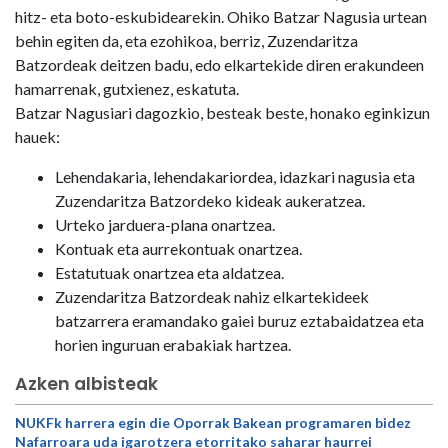
hitz- eta boto-eskubidearekin. Ohiko Batzar Nagusia urtean
behin egiten da, eta ezohikoa, berriz, Zuzendaritza
Batzordeak deitzen badu, edo elkartekide diren erakundeen
hamarrenak, gutxienez, eskatuta.
Batzar Nagusiari dagozkio, besteak beste, honako eginkizun
hauek:
Lehendakaria, lehendakariordea, idazkari nagusia eta
Zuzendaritza Batzordeko kideak aukeratzea.
Urteko jarduera-plana onartzea.
Kontuak eta aurrekontuak onartzea.
Estatutuak onartzea eta aldatzea.
Zuzendaritza Batzordeak nahiz elkartekideek
batzarrera eramandako gaiei buruz eztabaidatzea eta
horien inguruan erabakiak hartzea.
Azken albisteak
NUKFk harrera egin die Oporrak Bakean programaren bidez
Nafarroara uda igarotzera etorritako saharar haurrei