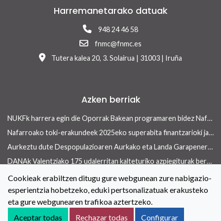
Harremanetarako datuak
948 24 46 58
fnmc@fnmc.es
Tutera kalea 20, 3. Solairua | 31003 | Iruña
Azken berriak
NUKFk harrera egin die Oporrak Bakean programaren bidez Nafarroara uda igarotzera etorritako saharar haurrei
Nafarroako toki-erakundeek 2025eko superabita finantzarioki jasangarriak diren inbertsioak egiteko erabili ahalko dute 13/2026 Errege lege-dekretua onetsi ondoren
Aurkeztu dute Despopulazioaren Aurkako eta Landa Garapenerako Foru Legearen aurreproiektua
DANAk Valentziako 175 udalerritan kalteturiko azpiegiturak berreraikitzen parte-hartuko dute Nafarroako toki-erakundeek
Concejo aldizkariaren azken aleak etxebizitza arloan ekiteko toki-erakundeek dituzten tresnak ditu ardatz
Cookieak erabiltzen ditugu gure webgunean zure nabigazio-
esperientzia hobetzeko, eduki pertsonalizatuak erakusteko
Toki-erakundeetan berdintasuneko politikak indartzeko hitzarmena berritu dute NUKFk eta Nafarroako Gobernuak
eta gure webgunearen trafikoa aztertzeko.
Kontaktua
Lege oharra
Cookieei buruzko Politika
Aceptar todas
Rechazar todas
Configurar
Irisgarritasuna
Pribatutasun-abisua
Salaketen kanala