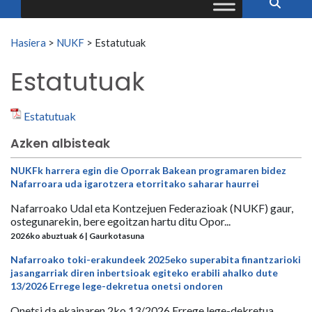
Search for:
Hasiera
>
NUKF
>
Estatutuak
Estatutuak
Estatutuak
Azken albisteak
NUKFk harrera egin die Oporrak Bakean programaren bidez
Nafarroara uda igarotzera etorritako saharar haurrei
Nafarroako Udal eta Kontzejuen Federazioak (NUKF) gaur,
ostegunarekin, bere egoitzan hartu ditu Opor...
2026ko abuztuak 6 | Gaurkotasuna
Nafarroako toki-erakundeek 2025eko superabita finantzarioki
jasangarriak diren inbertsioak egiteko erabili ahalko dute
13/2026 Errege lege-dekretua onetsi ondoren
Onetsi da ekainaren 2ko 13/2026 Errege lege-dekretua,