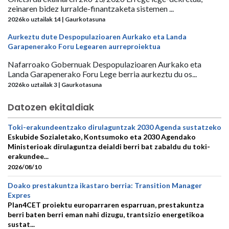
zeinaren bidez lurralde-finantzaketa sistemen ...
2026ko uztailak 14 | Gaurkotasuna
Aurkeztu dute Despopulazioaren Aurkako eta Landa
Garapenerako Foru Legearen aurreproiektua
Nafarroako Gobernuak Despopulazioaren Aurkako eta
Landa Garapenerako Foru Lege berria aurkeztu du os...
2026ko uztailak 3 | Gaurkotasuna
Datozen ekitaldiak
Toki-erakundeentzako dirulaguntzak 2030 Agenda sustatzeko
Eskubide Sozialetako, Kontsumoko eta 2030 Agendako
Ministerioak dirulaguntza deialdi berri bat zabaldu du toki-
erakundee...
2026/08/10
Doako prestakuntza ikastaro berria: Transition Manager
Expres
Plan4CET proiektu europarraren esparruan, prestakuntza
berri baten berri eman nahi dizugu, trantsizio energetikoa
sustat...