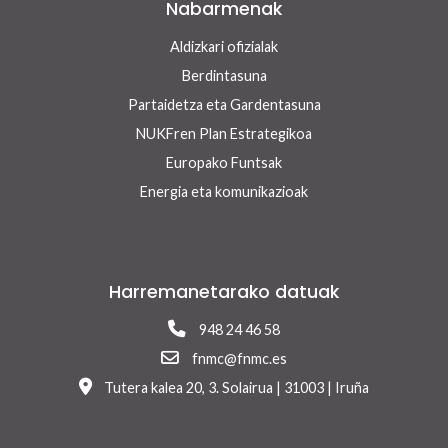
Nabarmenak
Aldizkari ofizialak
Berdintasuna
Partaidetza eta Gardentasuna
NUKFren Plan Estrategikoa
Europako Funtsak
Energia eta komunikazioak
Harremanetarako datuak
948 24 46 58
fnmc@fnmc.es
Tutera kalea 20, 3. Solairua | 31003 | Iruña