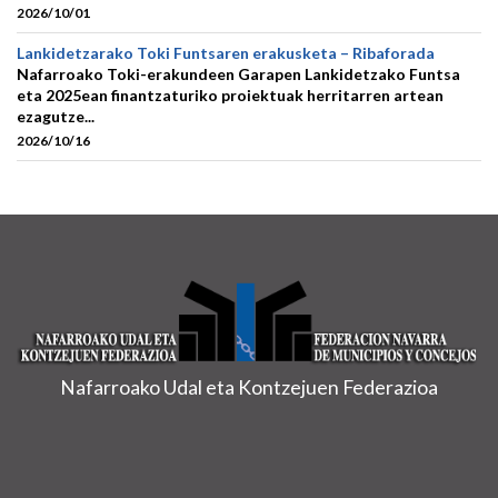
2026/10/01
Lankidetzarako Toki Funtsaren erakusketa – Ribaforada
Nafarroako Toki-erakundeen Garapen Lankidetzako Funtsa
eta 2025ean finantzaturiko proiektuak herritarren artean
ezagutze...
2026/10/16
Nafarroako Udal eta Kontzejuen Federazioa