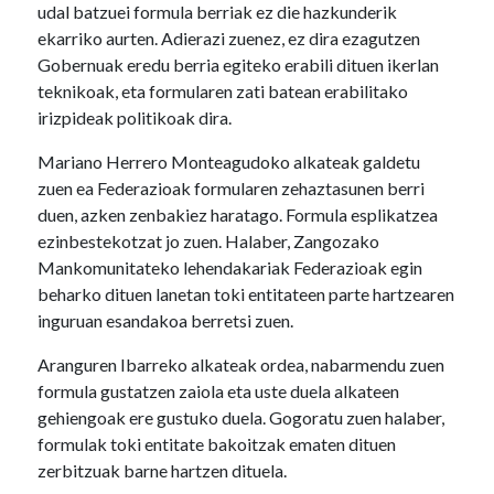
udal batzuei formula berriak ez die hazkunderik
ekarriko aurten. Adierazi zuenez, ez dira ezagutzen
Gobernuak eredu berria egiteko erabili dituen ikerlan
teknikoak, eta formularen zati batean erabilitako
irizpideak politikoak dira.
Mariano Herrero Monteagudoko alkateak galdetu
zuen ea Federazioak formularen zehaztasunen berri
duen, azken zenbakiez haratago. Formula esplikatzea
ezinbestekotzat jo zuen. Halaber, Zangozako
Mankomunitateko lehendakariak Federazioak egin
beharko dituen lanetan toki entitateen parte hartzearen
inguruan esandakoa berretsi zuen.
Aranguren Ibarreko alkateak ordea, nabarmendu zuen
formula gustatzen zaiola eta uste duela alkateen
gehiengoak ere gustuko duela. Gogoratu zuen halaber,
formulak toki entitate bakoitzak ematen dituen
zerbitzuak barne hartzen dituela.