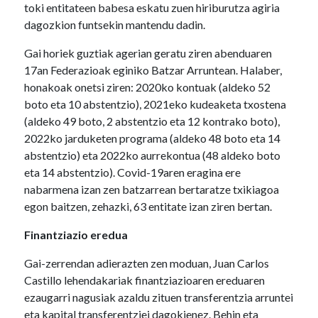
toki entitateen babesa eskatu zuen hiriburutza agiria
dagozkion funtsekin mantendu dadin.
Gai horiek guztiak agerian geratu ziren abenduaren
17an Federazioak eginiko Batzar Arruntean. Halaber,
honakoak onetsi ziren: 2020ko kontuak (aldeko 52
boto eta 10 abstentzio), 2021eko kudeaketa txostena
(aldeko 49 boto, 2 abstentzio eta 12 kontrako boto),
2022ko jarduketen programa (aldeko 48 boto eta 14
abstentzio) eta 2022ko aurrekontua (48 aldeko boto
eta 14 abstentzio). Covid-19aren eragina ere
nabarmena izan zen batzarrean bertaratze txikiagoa
egon baitzen, zehazki, 63 entitate izan ziren bertan.
Finantziazio eredua
Gai-zerrendan adierazten zen moduan, Juan Carlos
Castillo lehendakariak finantziazioaren ereduaren
ezaugarri nagusiak azaldu zituen transferentzia arruntei
eta kapital transferentziei dagokienez. Behin eta