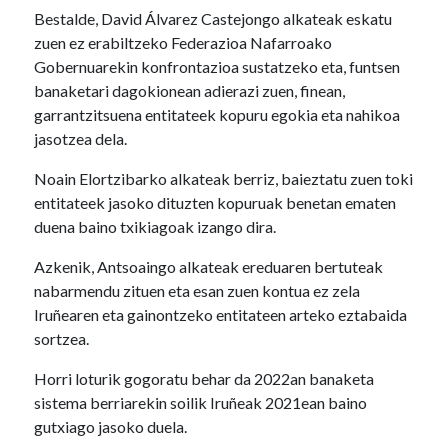
Bestalde, David Álvarez Castejongo alkateak eskatu
zuen ez erabiltzeko Federazioa Nafarroako
Gobernuarekin konfrontazioa sustatzeko eta, funtsen
banaketari dagokionean adierazi zuen, finean,
garrantzitsuena entitateek kopuru egokia eta nahikoa
jasotzea dela.
Noain Elortzibarko alkateak berriz, baieztatu zuen toki
entitateek jasoko dituzten kopuruak benetan ematen
duena baino txikiagoak izango dira.
Azkenik, Antsoaingo alkateak ereduaren bertuteak
nabarmendu zituen eta esan zuen kontua ez zela
Iruñearen eta gainontzeko entitateen arteko eztabaida
sortzea.
Horri loturik gogoratu behar da 2022an banaketa
sistema berriarekin soilik Iruñeak 2021ean baino
gutxiago jasoko duela.