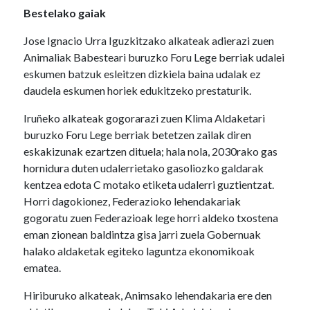
Bestelako gaiak
Jose Ignacio Urra Iguzkitzako alkateak adierazi zuen
Animaliak Babesteari buruzko Foru Lege berriak udalei
eskumen batzuk esleitzen dizkiela baina udalak ez
daudela eskumen horiek edukitzeko prestaturik.
Iruñeko alkateak gogorarazi zuen Klima Aldaketari
buruzko Foru Lege berriak betetzen zailak diren
eskakizunak ezartzen dituela; hala nola, 2030rako gas
hornidura duten udalerrietako gasoliozko galdarak
kentzea edota C motako etiketa udalerri guztientzat.
Horri dagokionez, Federazioko lehendakariak
gogoratu zuen Federazioak lege horri aldeko txostena
eman zionean baldintza gisa jarri zuela Gobernuak
halako aldaketak egiteko laguntza ekonomikoak
ematea.
Hiriburuko alkateak, Animsako lehendakaria ere den