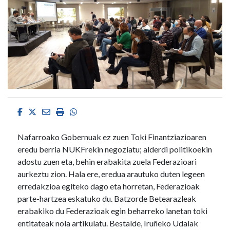
Facebook
Twitter
Email
Imprimir
Whatsapp
Nafarroako Gobernuak ez zuen Toki Finantziazioaren
eredu berria NUKFrekin negoziatu; alderdi politikoekin
adostu zuen eta, behin erabakita zuela Federazioari
aurkeztu zion. Hala ere, eredua arautuko duten legeen
erredakzioa egiteko dago eta horretan, Federazioak
parte-hartzea eskatuko du. Batzorde Betearazleak
erabakiko du Federazioak egin beharreko lanetan toki
entitateak nola artikulatu. Bestalde, Iruñeko Udalak