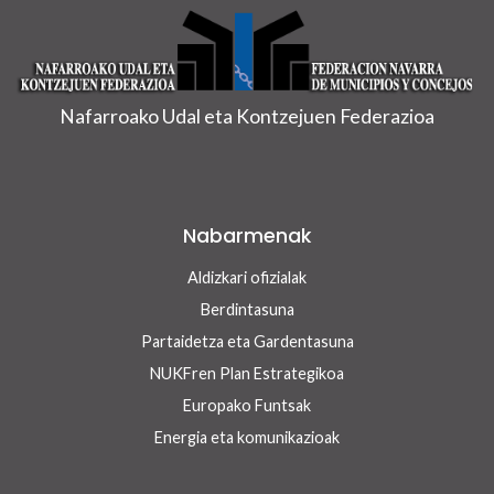
Nafarroako Udal eta Kontzejuen Federazioa
Nabarmenak
Aldizkari ofizialak
Berdintasuna
Partaidetza eta Gardentasuna
NUKFren Plan Estrategikoa
Europako Funtsak
Energia eta komunikazioak