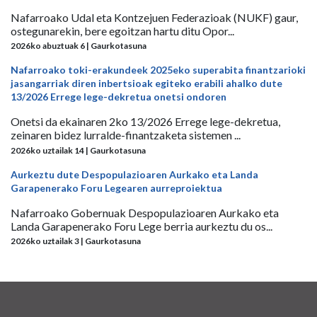
Nafarroako Udal eta Kontzejuen Federazioak (NUKF) gaur,
ostegunarekin, bere egoitzan hartu ditu Opor...
2026ko abuztuak 6 | Gaurkotasuna
Nafarroako toki-erakundeek 2025eko superabita finantzarioki
jasangarriak diren inbertsioak egiteko erabili ahalko dute
13/2026 Errege lege-dekretua onetsi ondoren
Onetsi da ekainaren 2ko 13/2026 Errege lege-dekretua,
zeinaren bidez lurralde-finantzaketa sistemen ...
2026ko uztailak 14 | Gaurkotasuna
Aurkeztu dute Despopulazioaren Aurkako eta Landa
Garapenerako Foru Legearen aurreproiektua
Nafarroako Gobernuak Despopulazioaren Aurkako eta
Landa Garapenerako Foru Lege berria aurkeztu du os...
2026ko uztailak 3 | Gaurkotasuna