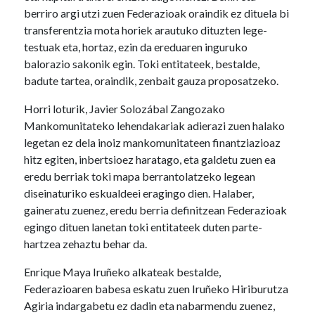
berriro argi utzi zuen Federazioak oraindik ez dituela bi
transferentzia mota horiek arautuko dituzten lege-
testuak eta, hortaz, ezin da ereduaren inguruko
balorazio sakonik egin. Toki entitateek, bestalde,
badute tartea, oraindik, zenbait gauza proposatzeko.
Horri loturik, Javier Solozábal Zangozako
Mankomunitateko lehendakariak adierazi zuen halako
legetan ez dela inoiz mankomunitateen finantziazioaz
hitz egiten, inbertsioez haratago, eta galdetu zuen ea
eredu berriak toki mapa berrantolatzeko legean
diseinaturiko eskualdeei eragingo dien. Halaber,
gaineratu zuenez, eredu berria definitzean Federazioak
egingo dituen lanetan toki entitateek duten parte-
hartzea zehaztu behar da.
Enrique Maya Iruñeko alkateak bestalde,
Federazioaren babesa eskatu zuen Iruñeko Hiriburutza
Agiria indargabetu ez dadin eta nabarmendu zuenez,