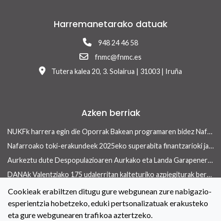
Harremanetarako datuak
948 24 46 58
fnmc@fnmc.es
Tutera kalea 20, 3. Solairua | 31003 | Iruña
Azken berriak
NUKFk harrera egin die Oporrak Bakean programaren bidez Nafarroara uda igarotzera etorritako saharar haurrei
Nafarroako toki-erakundeek 2025eko superabita finantzarioki jasangarriak diren inbertsioak egiteko erabili ahalko dute 13/2026 Errege lege-dekretua onetsi ondoren
Aurkeztu dute Despopulazioaren Aurkako eta Landa Garapenerako Foru Legearen aurreproiektua
DANAk Valentziako 175 udalerritan kalteturiko azpiegiturak berreraikitzen parte-hartuko dute Nafarroako toki-erakundeek
Concejo aldizkariaren azken aleak etxebizitza arloan ekiteko toki-erakundeek dituzten tresnak ditu ardatz
Cookieak erabiltzen ditugu gure webgunean zure nabigazio-
esperientzia hobetzeko, eduki pertsonalizatuak erakusteko
Toki-erakundeetan berdintasuneko politikak indartzeko hitzarmena berritu dute NUKFk eta Nafarroako Gobernuak
eta gure webgunearen trafikoa aztertzeko.