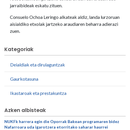
jarraibideak eskatu zituen.
Consuelo Ochoa Leringo alkateak aldiz, landa lurzoruan
aisialdiko etxolak jartzeko araudiaren beharra adierazi
zuen.
Kategoriak
Deialdiak eta dirulaguntzak
Gaurkotasuna
Ikastaroak eta prestakuntza
Azken albisteak
NUKFk harrera egin die Oporrak Bakean programaren bidez
Nafarroara uda igarotzera etorritako saharar haurrei