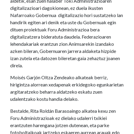
aldetik, esan zuen halaber Toki Administrazioaren
digitalizazioari dagokionean, ez duela ikusten
Nafarroako Gobernua digitalizazio hori sustatzeko lan
handirik egiten ari denik eta uste du Gobernuak egin
dituen proiektuak Foru Administrazioa bera
digitalizatzera bideratuta daudela. Federazioaren
lehendakariak erantzun zion Animsarekin izandako
azken bileran, Gobernuaren jarrera aldaketa hizpide
izan zutela eta datozen bileretan gaia zehaztuz joanen
direla.
Moisés Garjón Oltza Zendeako alkateak berriz,
hirigintza alorrean xedapenak erkidegoko egunkarietan
argitaratzeko beharra aldatzeko eskatu zuen
udalentzako kostu handia delako.
Bestalde, Rita Roldán Barasoaingo alkatea kexu zen
Foru Administrazioak ez dielako udalerri txikiei
erantzuten harengana jotzen dutenean, eta parke
fotoboltaikoak jartzeko eskaeren aurrean arauak edo