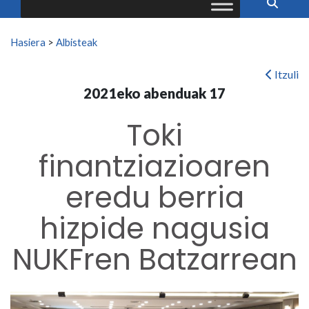
Search for:
Hasiera
>
Albisteak
Itzuli
2021eko abenduak 17
Toki
finantziazioaren
eredu berria
hizpide nagusia
NUKFren Batzarrean