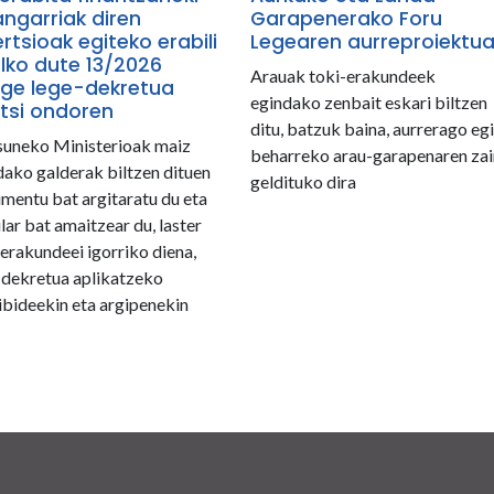
angarriak diren
Garapenerako Foru
ertsioak egiteko erabili
Legearen aurreproiektu
lko dute 13/2026
Arauak toki-erakundeek
ege lege-dekretua
egindako zenbait eskari biltzen
tsi ondoren
ditu, batzuk baina, aurrerago eg
uneko Ministerioak maiz
beharreko arau-garapenaren zai
dako galderak biltzen dituen
geldituko dira
mentu bat argitaratu du eta
lar bat amaitzear du, laster
-erakundeei igorriko diena,
-dekretua aplikatzeko
aibideekin eta argipenekin