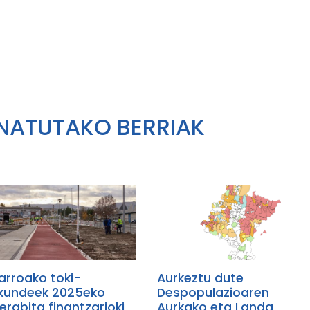
NATUTAKO BERRIAK
arroako toki-
Aurkeztu dute
kundeek 2025eko
Despopulazioaren
erabita finantzarioki
Aurkako eta Landa