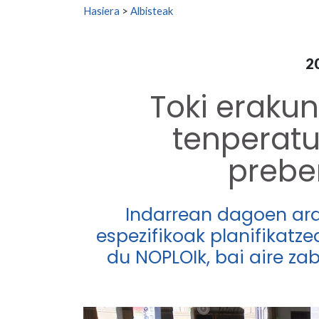
Search for:
Hasiera
>
Albisteak
2
Toki eraku
tenperatu
prebe
Indarrean dagoen ara
espezifikoak planifikatz
du NOPLOIk, bai aire za