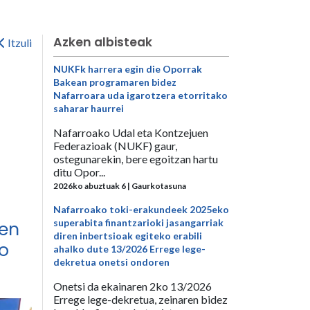
Azken albisteak
Itzuli
NUKFk harrera egin die Oporrak
Bakean programaren bidez
Nafarroara uda igarotzera etorritako
saharar haurrei
Nafarroako Udal eta Kontzejuen
Federazioak (NUKF) gaur,
ostegunarekin, bere egoitzan hartu
ditu Opor...
2026ko abuztuak 6 | Gaurkotasuna
Nafarroako toki-erakundeek 2025eko
superabita finantzarioki jasangarriak
ten
diren inbertsioak egiteko erabili
ko
ahalko dute 13/2026 Errege lege-
dekretua onetsi ondoren
Onetsi da ekainaren 2ko 13/2026
Errege lege-dekretua, zeinaren bidez