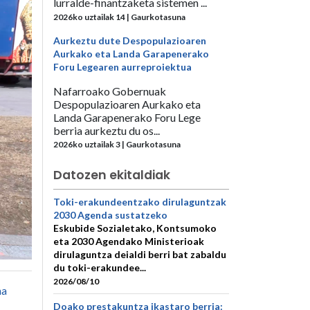
lurralde-finantzaketa sistemen ...
2026ko uztailak 14 | Gaurkotasuna
Aurkeztu dute Despopulazioaren
Aurkako eta Landa Garapenerako
Foru Legearen aurreproiektua
Nafarroako Gobernuak
Despopulazioaren Aurkako eta
Landa Garapenerako Foru Lege
berria aurkeztu du os...
2026ko uztailak 3 | Gaurkotasuna
Datozen ekitaldiak
Toki-erakundeentzako dirulaguntzak
2030 Agenda sustatzeko
Eskubide Sozialetako, Kontsumoko
eta 2030 Agendako Ministerioak
dirulaguntza deialdi berri bat zabaldu
du toki-erakundee...
2026/08/10
na
Doako prestakuntza ikastaro berria: