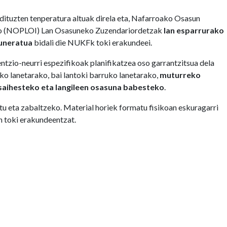
 dituzten tenperatura altuak direla eta, Nafarroako Osasun
uko (NOPLOI) Lan Osasuneko Zuzendariordetzak
lan esparrurako
guneratua
bidali die NUKFk toki erakundeei.
tzio-neurri espezifikoak planifikatzea oso garrantzitsua dela
o lanetarako, bai lantoki barruko lanetarako,
muturreko
saihesteko eta langileen osasuna babesteko
.
atu eta zabaltzeko. Material horiek formatu fisikoan eskuragarri
n toki erakundeentzat.