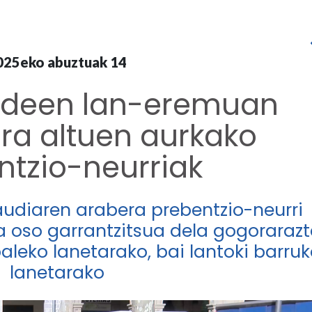
025eko abuztuak 14
ndeen lan-eremuan
ra altuen aurkako
ntzio-neurriak
udiaren arabera prebentzio-neurri
ea oso garrantzitsua dela gogoraraz
baleko lanetarako, bai lantoki barru
lanetarako