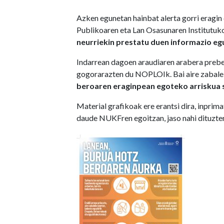
Azken egunetan hainbat alerta gorri eragin
Publikoaren eta Lan Osasunaren Institut
neurriekin prestatu duen informazio e
Indarrean dagoen araudiaren arabera preben
gogorarazten du NOPLOIk. Bai aire zabalek
beroaren eraginpean egoteko arriskua 
Material grafikoak ere erantsi dira, inprim
daude NUKFren egoitzan, jaso nahi dituzte