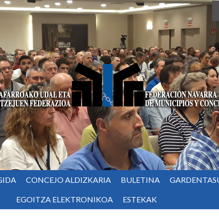
GIDA
CONCEJO ALDIZKARIA
BULETINA
GARDENTAS
EGOITZA ELEKTRONIKOA
ESTEKAK