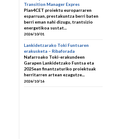
Transition Manager Expres
Plan4CET proiektu europarraren
esparruan, prestakuntza berri baten
berri eman nahi dizugu, trantsizio
energetikoa sustat...
2026/10/01
Lankidetzarako Toki Funtsaren
erakusketa – Ribaforada
Nafarroako Toki-erakundeen
Garapen Lankidetzako Funtsa eta
2025ean finantzaturiko proiektuak
herritarren artean ezagutze...
2026/10/16