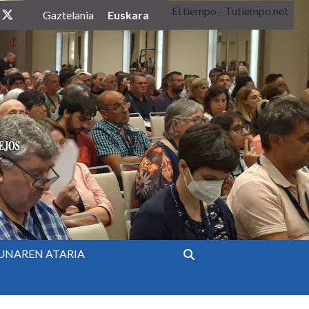
El tiempo - Tutiempo.net
twitter
Euskara
Gaztelania
UNAREN ATARIA
Bilatu