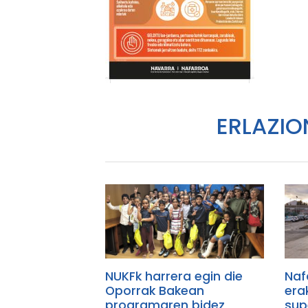
ERLAZIO
NUKFk harrera egin die
Naf
Oporrak Bakean
era
programaren bidez
sup