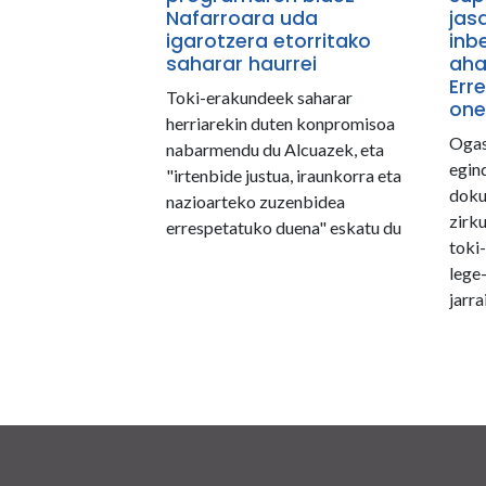
Nafarroara uda
jas
igarotzera etorritako
inb
saharar haurrei
aha
Err
Toki-erakundeek saharar
one
herriarekin duten konpromisoa
Ogas
nabarmendu du Alcuazek, eta
egin
"irtenbide justua, iraunkorra eta
doku
nazioarteko zuzenbidea
zirku
errespetatuko duena" eskatu du
toki
lege
jarr