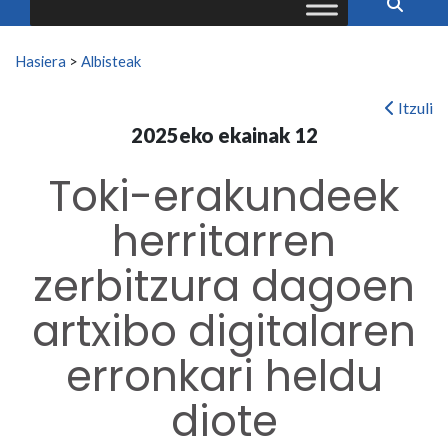
Search for:
Hasiera
>
Albisteak
Itzuli
2025eko ekainak 12
Toki-erakundeek
herritarren
zerbitzura dagoen
artxibo digitalaren
erronkari heldu
diote