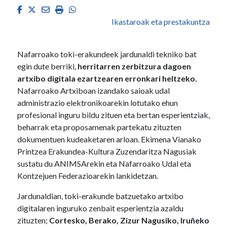
Facebook
Twitter
Email
Imprimir
Whatsapp
Ikastaroak eta prestakuntza
Nafarroako toki-erakundeek jardunaldi tekniko bat
egin dute berriki,
herritarren zerbitzura dagoen
artxibo digitala ezartzearen erronkari heltzeko.
Nafarroako Artxiboan izandako saioak udal
administrazio elektronikoarekin lotutako ehun
profesional inguru bildu zituen eta bertan esperientziak,
beharrak eta proposamenak partekatu zituzten
dokumentuen kudeaketaren arloan. Ekimena Vianako
Printzea Erakundea-Kultura Zuzendaritza Nagusiak
sustatu du ANIMSArekin eta Nafarroako Udal eta
Kontzejuen Federazioarekin lankidetzan.
Jardunaldian, toki-erakunde batzuetako artxibo
digitalaren inguruko zenbait esperientzia azaldu
zituzten;
Cortesko, Berako, Zizur Nagusiko, Iruñeko