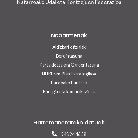
Nafarroako Udal eta Kontzejuen Federazioa
Nabarmenak
Aldizkari ofizialak
Berdintasuna
Partaidetza eta Gardentasuna
NUKFren Plan Estrategikoa
Europako Funtsak
Energia eta komunikazioak
Harremanetarako datuak
948 24 46 58