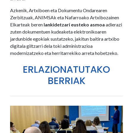
Azkenik, Artxiboen eta Dokumentu Ondarearen
Zerbitzuak, ANIMSAk eta Nafarroako Artxibozainen
Elkarteak beren
lankidetzari eusteko asmoa
adierazi
zuten dokumentuen kudeaketa elektronikoaren
jardunbide egokiak sustatzeko, jakitun baitira artxibo
digitala giltzarri dela toki administrazioa
modernizatzeko eta herritarrekiko arreta hobetzeko.
ERLAZIONATUTAKO
BERRIAK