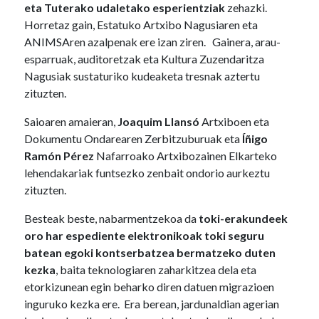
eta Tuterako udaletako esperientziak
zehazki.
Horretaz gain, Estatuko Artxibo Nagusiaren eta
ANIMSAren azalpenak ere izan ziren. Gainera, arau-
esparruak, auditoretzak eta Kultura Zuzendaritza
Nagusiak sustaturiko kudeaketa tresnak aztertu
zituzten.
Saioaren amaieran,
Joaquim Llansó
Artxiboen eta
Dokumentu Ondarearen Zerbitzuburuak eta
Íñigo
Ramón Pérez
Nafarroako Artxibozainen Elkarteko
lehendakariak funtsezko zenbait ondorio aurkeztu
zituzten.
Besteak beste, nabarmentzekoa da
toki-erakundeek
oro har espediente elektronikoak toki seguru
batean egoki kontserbatzea bermatzeko duten
kezka
, baita teknologiaren zaharkitzea dela eta
etorkizunean egin beharko diren datuen migrazioen
inguruko kezka ere. Era berean, jardunaldian agerian