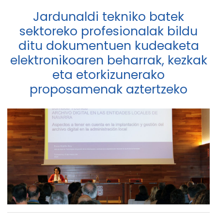
Jardunaldi tekniko batek
sektoreko profesionalak bildu
ditu dokumentuen kudeaketa
elektronikoaren beharrak, kezkak
eta etorkizunerako
proposamenak aztertzeko