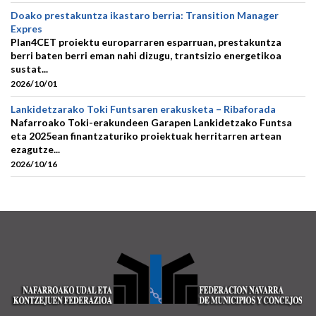
Doako prestakuntza ikastaro berria: Transition Manager
Expres
Plan4CET proiektu europarraren esparruan, prestakuntza
berri baten berri eman nahi dizugu, trantsizio energetikoa
sustat...
2026/10/01
Lankidetzarako Toki Funtsaren erakusketa – Ribaforada
Nafarroako Toki-erakundeen Garapen Lankidetzako Funtsa
eta 2025ean finantzaturiko proiektuak herritarren artean
ezagutze...
2026/10/16