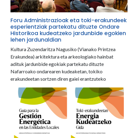
Foru Administrazioak eta toki-erakundeek
esperientziak partekatu dituzte Ondare
Historikoa kudeatzeko jardunbide egokien
lehen jardunaldian
Kultura Zuzendaritza Nagusiko (Vianako Printzea
Erakundea) arkitektura eta arkeologiako hainbat
adituk jardunbide egokiak partekatu dituzte
Nafarroako ondarearen kudeaketan, tokiko
erakundeetan sortzen diren gaiei erantzuteko