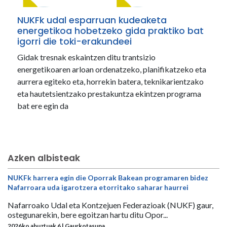
NUKFk udal esparruan kudeaketa
energetikoa hobetzeko gida praktiko bat
igorri die toki-erakundeei
Gidak tresnak eskaintzen ditu trantsizio
energetikoaren arloan ordenatzeko, planifikatzeko eta
aurrera egiteko eta, horrekin batera, teknikarientzako
eta hautetsientzako prestakuntza ekintzen programa
bat ere egin da
Azken albisteak
NUKFk harrera egin die Oporrak Bakean programaren bidez
Nafarroara uda igarotzera etorritako saharar haurrei
Nafarroako Udal eta Kontzejuen Federazioak (NUKF) gaur,
ostegunarekin, bere egoitzan hartu ditu Opor...
2026ko abuztuak 6 | Gaurkotasuna