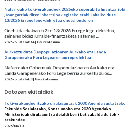
Nafarroako toki-erakundeek 2025eko superabita finantzarioki
jasangarriak diren inbertsioak egiteko erabili ahalko dute
13/2026 Errege lege-dekretua onetsi ondoren
Onetsi da ekainaren 2ko 13/2026 Errege lege-dekretua,
zeinaren bidez lurralde-finantzaketa sistemen ...
2026ko uztailak 14 | Gaurkotasuna
Aurkeztu dute Despopulazioaren Aurkako eta Landa
Garapenerako Foru Legearen aurreproiektua
Nafarroako Gobernuak Despopulazioaren Aurkako eta
Landa Garapenerako Foru Lege berria aurkeztu du os...
2026ko uztailak 3 | Gaurkotasuna
Datozen ekitaldiak
Toki-erakundeentzako dirulaguntzak 2030 Agenda sustatzeko
Eskubide Sozialetako, Kontsumoko eta 2030 Agendako
Ministerioak dirulaguntza deialdi berri bat zabaldu du toki-
erakundee...
2026/08/10