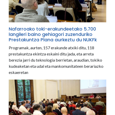
Nafarroako toki-erakundeetako 5.700
langileri baino gehiagori zuzenduriko
Prestakuntza Plana aurkeztu du NUKFk
Programak, aurten, 157 erakunde atxiki ditu, 118
prestakuntza ekintza eskaini ditu jada, eta arreta
berezia jarri du teknologia berrietan, araudian, tokiko
kudeaketan eta udal eta mankomunitateen berariazko
eskaeretan