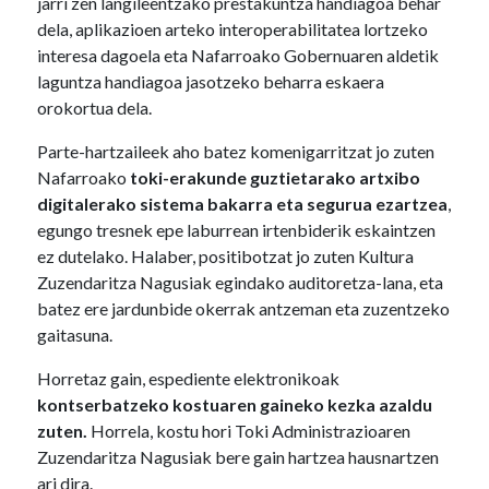
jarri zen langileentzako prestakuntza handiagoa behar
dela, aplikazioen arteko interoperabilitatea lortzeko
interesa dagoela eta Nafarroako Gobernuaren aldetik
laguntza handiagoa jasotzeko beharra eskaera
orokortua dela.
Parte-hartzaileek aho batez komenigarritzat jo zuten
Nafarroako
toki-erakunde guztietarako artxibo
digitalerako sistema bakarra eta segurua ezartzea
,
egungo tresnek epe laburrean irtenbiderik eskaintzen
ez dutelako. Halaber, positibotzat jo zuten Kultura
Zuzendaritza Nagusiak egindako auditoretza-lana, eta
batez ere jardunbide okerrak antzeman eta zuzentzeko
gaitasuna.
Horretaz gain, espediente elektronikoak
kontserbatzeko kostuaren gaineko kezka azaldu
zuten.
Horrela, kostu hori Toki Administrazioaren
Zuzendaritza Nagusiak bere gain hartzea hausnartzen
ari dira.