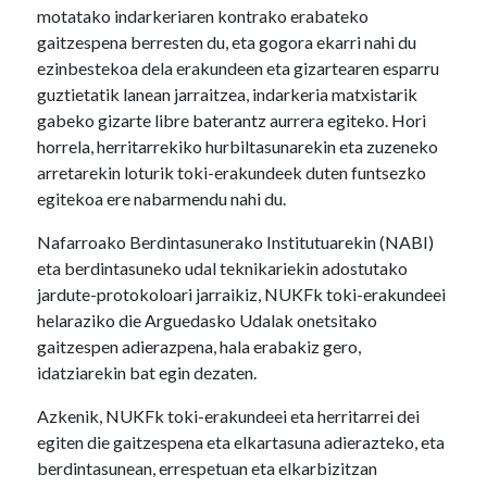
motatako indarkeriaren kontrako erabateko
gaitzespena berresten du, eta gogora ekarri nahi du
ezinbestekoa dela erakundeen eta gizartearen esparru
guztietatik lanean jarraitzea, indarkeria matxistarik
gabeko gizarte libre baterantz aurrera egiteko. Hori
horrela, herritarrekiko hurbiltasunarekin eta zuzeneko
arretarekin loturik toki-erakundeek duten funtsezko
egitekoa ere nabarmendu nahi du.
Nafarroako Berdintasunerako Institutuarekin (NABI)
eta berdintasuneko udal teknikariekin adostutako
jardute-protokoloari jarraikiz, NUKFk toki-erakundeei
helaraziko die Arguedasko Udalak onetsitako
gaitzespen adierazpena, hala erabakiz gero,
idatziarekin bat egin dezaten.
Azkenik, NUKFk toki-erakundeei eta herritarrei dei
egiten die gaitzespena eta elkartasuna adierazteko, eta
berdintasunean, errespetuan eta elkarbizitzan