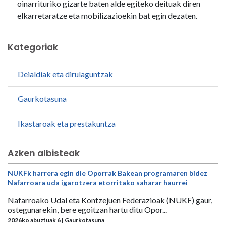
oinarrituriko gizarte baten alde egiteko deituak diren
elkarretaratze eta mobilizazioekin bat egin dezaten.
Kategoriak
Deialdiak eta dirulaguntzak
Gaurkotasuna
Ikastaroak eta prestakuntza
Azken albisteak
NUKFk harrera egin die Oporrak Bakean programaren bidez
Nafarroara uda igarotzera etorritako saharar haurrei
Nafarroako Udal eta Kontzejuen Federazioak (NUKF) gaur,
ostegunarekin, bere egoitzan hartu ditu Opor...
2026ko abuztuak 6 | Gaurkotasuna