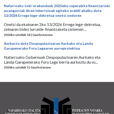
Nafarroako toki-erakundeek 2025eko superabita finantzarioki
jasangarriak diren inbertsioak egiteko erabili ahalko dute
13/2026 Errege lege-dekretua onetsi ondoren
Onetsi da ekainaren 2ko 13/2026 Errege lege-dekretua,
zeinaren bidez lurralde-finantzaketa sistemen ...
2026ko uztailak 14 | Gaurkotasuna
Aurkeztu dute Despopulazioaren Aurkako eta Landa
Garapenerako Foru Legearen aurreproiektua
Nafarroako Gobernuak Despopulazioaren Aurkako eta
Landa Garapenerako Foru Lege berria aurkeztu du os...
2026ko uztailak 3 | Gaurkotasuna