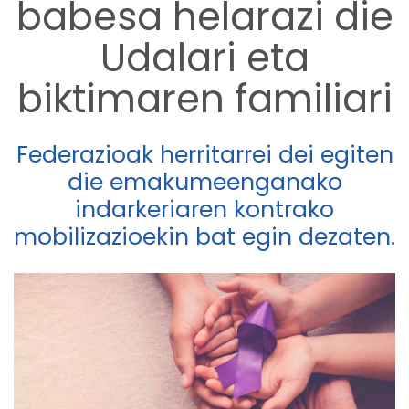
babesa helarazi die
Udalari eta
biktimaren familiari
Federazioak herritarrei dei egiten
die emakumeenganako
indarkeriaren kontrako
mobilizazioekin bat egin dezaten.