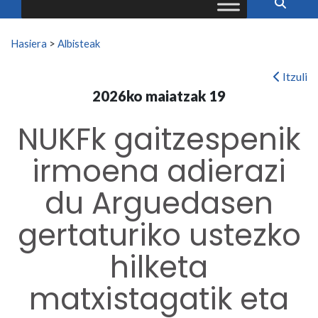
Search for:
Hasiera
>
Albisteak
Itzuli
2026ko maiatzak 19
NUKFk gaitzespenik
irmoena adierazi
du Arguedasen
gertaturiko ustezko
hilketa
matxistagatik eta