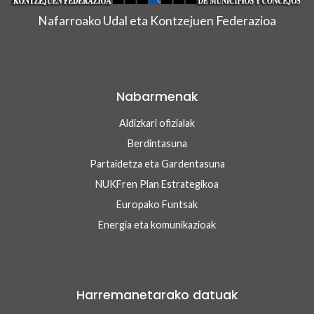
Nafarroako Udal eta Kontzejuen Federazioa
Nabarmenak
Aldizkari ofizialak
Berdintasuna
Partaidetza eta Gardentasuna
NUKFren Plan Estrategikoa
Europako Funtsak
Energia eta komunikazioak
Harremanetarako datuak