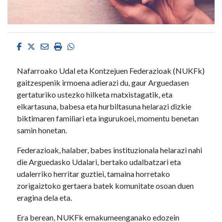
Facebook
Twitter
Email
Imprimir
Whatsapp
Nafarroako Udal eta Kontzejuen Federazioak (NUKFk)
gaitzespenik irmoena adierazi du, gaur Arguedasen
gertaturiko ustezko hilketa matxistagatik, eta
elkartasuna, babesa eta hurbiltasuna helarazi dizkie
biktimaren familiari eta ingurukoei, momentu benetan
samin honetan.
Federazioak, halaber, babes instituzionala helarazi nahi
die Arguedasko Udalari, bertako udalbatzari eta
udalerriko herritar guztiei, tamaina horretako
zorigaiztoko gertaera batek komunitate osoan duen
eragina dela eta.
Era berean, NUKFk emakumeenganako edozein