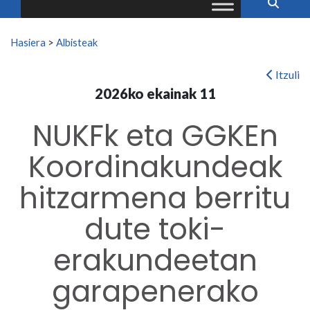
Search for:
Hasiera
>
Albisteak
Itzuli
2026ko ekainak 11
NUKFk eta GGKEn
Koordinakundeak
hitzarmena berritu
dute toki-
erakundeetan
garapenerako