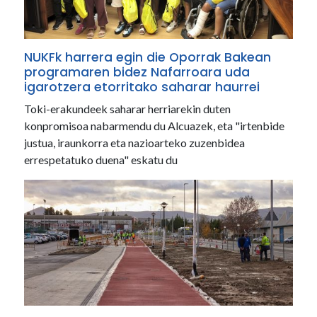
NUKFk harrera egin die Oporrak Bakean
programaren bidez Nafarroara uda
igarotzera etorritako saharar haurrei
Toki-erakundeek saharar herriarekin duten
konpromisoa nabarmendu du Alcuazek, eta "irtenbide
justua, iraunkorra eta nazioarteko zuzenbidea
errespetatuko duena" eskatu du