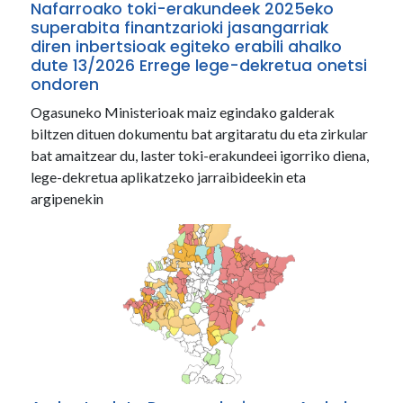
Nafarroako toki-erakundeek 2025eko
superabita finantzarioki jasangarriak
diren inbertsioak egiteko erabili ahalko
dute 13/2026 Errege lege-dekretua onetsi
ondoren
Ogasuneko Ministerioak maiz egindako galderak
biltzen dituen dokumentu bat argitaratu du eta zirkular
bat amaitzear du, laster toki-erakundeei igorriko diena,
lege-dekretua aplikatzeko jarraibideekin eta
argipenekin