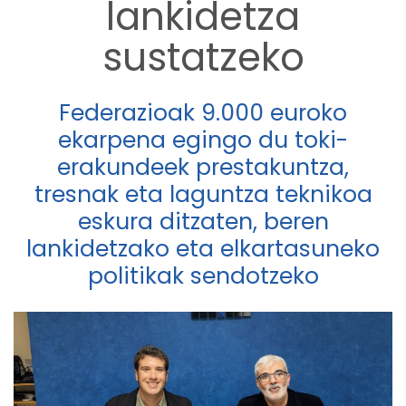
lankidetza
sustatzeko
Federazioak 9.000 euroko
ekarpena egingo du toki-
erakundeek prestakuntza,
tresnak eta laguntza teknikoa
eskura ditzaten, beren
lankidetzako eta elkartasuneko
politikak sendotzeko