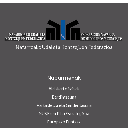
Nafarroako Udal eta Kontzejuen Federazioa
Nabarmenak
Aldizkari ofizialak
Berdintasuna
Partaidetza eta Gardentasuna
NUKFren Plan Estrategikoa
Europako Funtsak