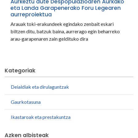
Aurkeztu dute Despopulazioaren Aurkako
eta Landa Garapenerako Foru Legearen
aurreproiektua
Arauak toki-erakundeek egindako zenbait eskari
biltzen ditu, batzuk baina, aurrerago egin beharreko
arau-garapenaren zain geldituko dira
Kategoriak
Deialdiak eta dirulaguntzak
Gaurkotasuna
Ikastaroak eta prestakuntza
Azken albisteak