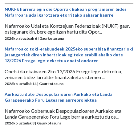
NUKFk harrera egin die Oporrak Bakean programaren bidez
Nafarroara uda igarotzera etorritako saharar haurrei
Nafarroako Udal eta Kontzejuen Federazioak (NUKF) gaur,
ostegunarekin, bere egoitzan hartu ditu Opor...
2026ko abuztuak 6 | Gaurkotasuna
Nafarroako toki-erakundeek 2025eko superabita finantzarioki
jasangarriak diren inbertsioak egiteko erabili ahalko dute
13/2026 Errege lege-dekretua onetsi ondoren
Onetsi da ekainaren 2ko 13/2026 Errege lege-dekretua,
zeinaren bidez lurralde-finantzaketa sistemen ...
2026ko uztailak 14 | Gaurkotasuna
Aurkeztu dute Despopulazioaren Aurkako eta Landa
Garapenerako Foru Legearen aurreproiektua
Nafarroako Gobernuak Despopulazioaren Aurkako eta
Landa Garapenerako Foru Lege berria aurkeztu du os...
2026ko uztailak 3 | Gaurkotasuna