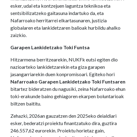
esker, udal eta kontzejuen laguntza teknikoa eta
sentsibilizatzeko gaitasuna indartuko da, eta
Nafarroako herritarrei elkartasunaren, justizia
globalaren eta lankidetzaren balioak hurbildu ahalko
zaizkio.
Garapen Lankidetzako Toki Funtsa
Hitzarmena berritzearekin, NUKFk eutsi egiten dio
nazioarteko lankidetzarekin eta giza garapen
jasangarriarekin duen konpromisoari. Egiteko hori
Nafarroako Garapen Lankidetzako Toki Funtsaren
bitartez bideratzen du nagusiki, zeina Nafarroako ehun
toki-erakunde baino gehiagoren ekarpen boluntarioak
biltzen baititu.
Zehazki, 2026an gauzatzen den 2025eko deialdiari
esker, bederatzi proiektu finantzatuko dira, guztira
246.557,62 eurorekin. Proiektu horietaz gain,