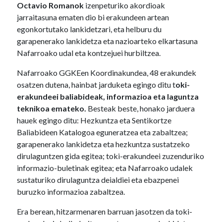
Octavio Romanok
izenpeturiko akordioak
jarraitasuna ematen dio bi erakundeen artean
egonkortutako lankidetzari, eta helburu du
garapenerako lankidetza eta nazioarteko elkartasuna
Nafarroako udal eta kontzejuei hurbiltzea.
Nafarroako GGKEen Koordinakundea, 48 erakundek
osatzen dutena, hainbat jarduketa egingo ditu t
oki-
erakundeei baliabideak, informazioa eta laguntza
teknikoa emateko.
Besteak beste, honako jarduera
hauek egingo ditu: Hezkuntza eta Sentikortze
Baliabideen Katalogoa eguneratzea eta zabaltzea;
garapenerako lankidetza eta hezkuntza sustatzeko
dirulaguntzen gida egitea; toki-erakundeei zuzenduriko
informazio-buletinak egitea; eta Nafarroako udalek
sustaturiko dirulaguntza deialdiei eta ebazpenei
buruzko informazioa zabaltzea.
Era berean, hitzarmenaren barruan jasotzen da toki-