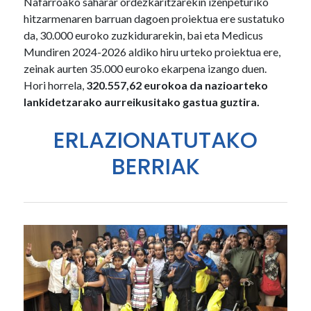
Nafarroako saharar ordezkaritzarekin izenpeturiko
hitzarmenaren barruan dagoen proiektua ere sustatuko
da, 30.000 euroko zuzkidurarekin, bai eta Medicus
Mundiren 2024-2026 aldiko hiru urteko proiektua ere,
zeinak aurten 35.000 euroko ekarpena izango duen.
Hori horrela,
320.557,62 eurokoa da nazioarteko
lankidetzarako aurreikusitako gastua guztira.
ERLAZIONATUTAKO
BERRIAK