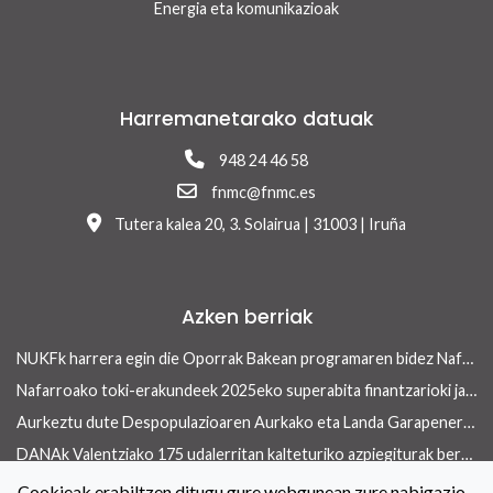
Energia eta komunikazioak
Harremanetarako datuak
948 24 46 58
fnmc@fnmc.es
Tutera kalea 20, 3. Solairua | 31003 | Iruña
Azken berriak
NUKFk harrera egin die Oporrak Bakean programaren bidez Nafarroara uda igarotzera etorritako saharar haurrei
Nafarroako toki-erakundeek 2025eko superabita finantzarioki jasangarriak diren inbertsioak egiteko erabili ahalko dute 13/2026 Errege lege-dekretua onetsi ondoren
Aurkeztu dute Despopulazioaren Aurkako eta Landa Garapenerako Foru Legearen aurreproiektua
DANAk Valentziako 175 udalerritan kalteturiko azpiegiturak berreraikitzen parte-hartuko dute Nafarroako toki-erakundeek
Concejo aldizkariaren azken aleak etxebizitza arloan ekiteko toki-erakundeek dituzten tresnak ditu ardatz
Cookieak erabiltzen ditugu gure webgunean zure nabigazio-