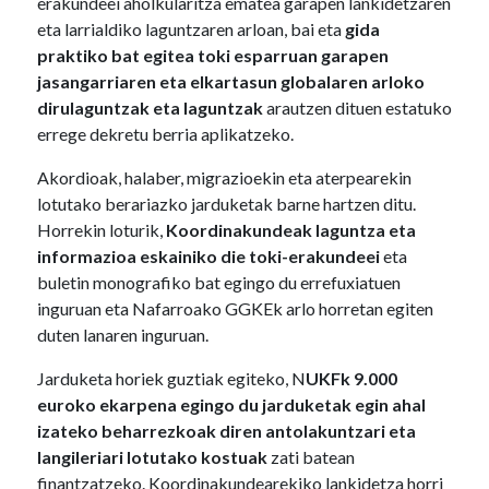
erakundeei aholkularitza ematea garapen lankidetzaren
eta larrialdiko laguntzaren arloan, bai eta
gida
praktiko bat egitea toki esparruan garapen
jasangarriaren eta elkartasun globalaren arloko
dirulaguntzak eta laguntzak
arautzen dituen estatuko
errege dekretu berria aplikatzeko.
Akordioak, halaber, migrazioekin eta aterpearekin
lotutako berariazko jarduketak barne hartzen ditu.
Horrekin loturik,
Koordinakundeak laguntza eta
informazioa eskainiko die toki-erakundeei
eta
buletin monografiko bat egingo du errefuxiatuen
inguruan eta Nafarroako GGKEk arlo horretan egiten
duten lanaren inguruan.
Jarduketa horiek guztiak egiteko, N
UKFk 9.000
euroko ekarpena egingo du jarduketak egin ahal
izateko beharrezkoak diren antolakuntzari eta
langileriari lotutako kostuak
zati batean
finantzatzeko. Koordinakundearekiko lankidetza horri