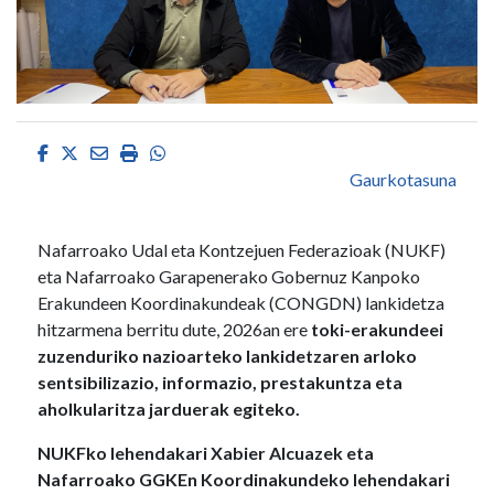
Facebook
Twitter
Email
Imprimir
Whatsapp
Gaurkotasuna
Nafarroako Udal eta Kontzejuen Federazioak (NUKF)
eta Nafarroako Garapenerako Gobernuz Kanpoko
Erakundeen Koordinakundeak (CONGDN) lankidetza
hitzarmena berritu dute, 2026an ere
toki-erakundeei
zuzenduriko nazioarteko lankidetzaren arloko
sentsibilizazio, informazio, prestakuntza eta
aholkularitza jarduerak egiteko.
NUKFko lehendakari Xabier Alcuazek eta
Nafarroako GGKEn Koordinakundeko lehendakari