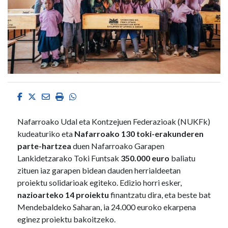
Facebook
Twitter
Email
Imprimir
Whatsapp
Nafarroako Udal eta Kontzejuen Federazioak (NUKFk)
kudeaturiko eta
Nafarroako
130 toki-erakunderen
parte-hartzea
duen Nafarroako Garapen
Lankidetzarako Toki Funtsak
350.000 euro
baliatu
zituen iaz garapen bidean dauden herrialdeetan
proiektu solidarioak egiteko. Edizio horri esker,
nazioarteko 14 proiektu
finantzatu dira, eta beste bat
Mendebaldeko Saharan, ia 24.000 euroko ekarpena
eginez proiektu bakoitzeko.