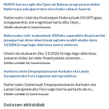
NUKFk harrera egin die Oporrak Bakean programaren bidez
Nafarroara uda igarotzera etorritako saharar haurrei
Nafarroako Udal eta Kontzejuen Federazioak (NUKF) gaur,
ostegunarekin, bere egoitzan hartu ditu Opor...
2026ko abuztuak 6 | Gaurkotasuna
Nafarroako toki-erakundeek 2025eko superabita finantzarioki
jasangarriak diren inbertsioak egiteko erabili ahalko dute
13/2026 Errege lege-dekretua onetsi ondoren
Onetsi da ekainaren 2ko 13/2026 Errege lege-dekretua,
zeinaren bidez lurralde-finantzaketa sistemen ...
2026ko uztailak 14 | Gaurkotasuna
Aurkeztu dute Despopulazioaren Aurkako eta Landa
Garapenerako Foru Legearen aurreproiektua
Nafarroako Gobernuak Despopulazioaren Aurkako eta
Landa Garapenerako Foru Lege berria aurkeztu du os...
2026ko uztailak 3 | Gaurkotasuna
Datozen ekitaldiak