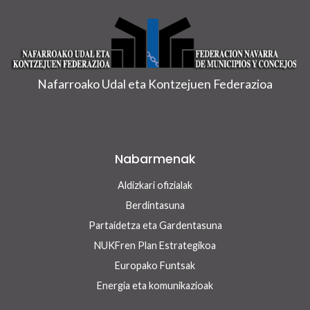
Nafarroako Udal eta Kontzejuen Federazioa
Nabarmenak
Aldizkari ofizialak
Berdintasuna
Partaidetza eta Gardentasuna
NUKFren Plan Estrategikoa
Europako Funtsak
Energia eta komunikazioak