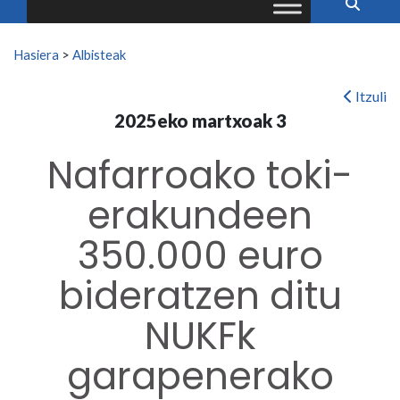
Search for:
Hasiera
>
Albisteak
Itzuli
2025eko martxoak 3
Nafarroako toki-
erakundeen
350.000 euro
bideratzen ditu
NUKFk
garapenerako