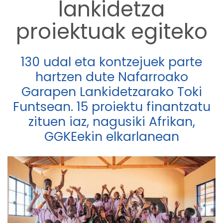
lankidetza
proiektuak egiteko
130 udal eta kontzejuek parte
hartzen dute Nafarroako
Garapen Lankidetzarako Toki
Funtsean. 15 proiektu finantzatu
zituen iaz, nagusiki Afrikan,
GGKEekin elkarlanean