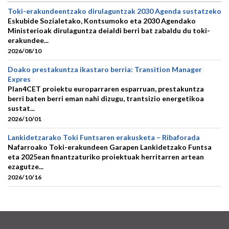
Toki-erakundeentzako dirulaguntzak 2030 Agenda sustatzeko
Eskubide Sozialetako, Kontsumoko eta 2030 Agendako
Ministerioak dirulaguntza deialdi berri bat zabaldu du toki-
erakundee...
2026/08/10
Doako prestakuntza ikastaro berria: Transition Manager
Expres
Plan4CET proiektu europarraren esparruan, prestakuntza
berri baten berri eman nahi dizugu, trantsizio energetikoa
sustat...
2026/10/01
Lankidetzarako Toki Funtsaren erakusketa – Ribaforada
Nafarroako Toki-erakundeen Garapen Lankidetzako Funtsa
eta 2025ean finantzaturiko proiektuak herritarren artean
ezagutze...
2026/10/16