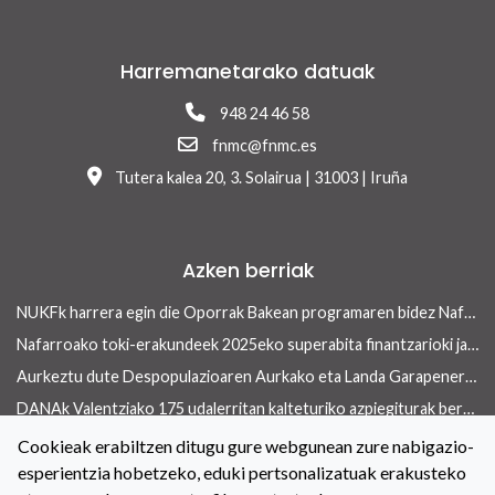
Harremanetarako datuak
948 24 46 58
fnmc@fnmc.es
Tutera kalea 20, 3. Solairua | 31003 | Iruña
Azken berriak
NUKFk harrera egin die Oporrak Bakean programaren bidez Nafarroara uda igarotzera etorritako saharar haurrei
Nafarroako toki-erakundeek 2025eko superabita finantzarioki jasangarriak diren inbertsioak egiteko erabili ahalko dute 13/2026 Errege lege-dekretua onetsi ondoren
Aurkeztu dute Despopulazioaren Aurkako eta Landa Garapenerako Foru Legearen aurreproiektua
DANAk Valentziako 175 udalerritan kalteturiko azpiegiturak berreraikitzen parte-hartuko dute Nafarroako toki-erakundeek
Concejo aldizkariaren azken aleak etxebizitza arloan ekiteko toki-erakundeek dituzten tresnak ditu ardatz
Cookieak erabiltzen ditugu gure webgunean zure nabigazio-
esperientzia hobetzeko, eduki pertsonalizatuak erakusteko
Toki-erakundeetan berdintasuneko politikak indartzeko hitzarmena berritu dute NUKFk eta Nafarroako Gobernuak