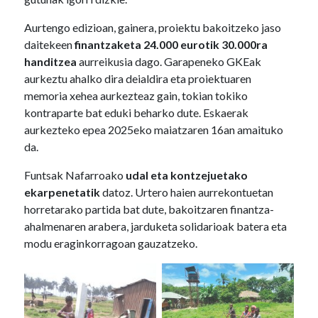
Aurtengo edizioan, gainera, proiektu bakoitzeko jaso
daitekeen
finantzaketa 24.000 eurotik 30.000ra
handitzea
aurreikusia dago. Garapeneko GKEak
aurkeztu ahalko dira deialdira eta proiektuaren
memoria xehea aurkezteaz gain, tokian tokiko
kontraparte bat eduki beharko dute. Eskaerak
aurkezteko epea 2025eko maiatzaren 16an amaituko
da.
Funtsak Nafarroako
udal eta kontzejuetako
ekarpenetatik
datoz. Urtero haien aurrekontuetan
horretarako partida bat dute, bakoitzaren finantza-
ahalmenaren arabera, jarduketa solidarioak batera eta
modu eraginkorragoan gauzatzeko.