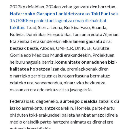
2023ko deialdian, 2024an zehar gauzatu den horretan,
Nafarroako Garapen Lankidetzarako Toki Funtsak
15 GGKEen proiektuei laguntza eman die hainbat
tokitan
: Txad, Sierra Leona, Burkina Faso, Ruanda,
Bolivia, Dominikar Errepublika, Tanzania edota Aljerian.
Eta zenbait erakunderekin elkarlanean gauzatu dira;
besteak beste, Alboan, UNHCR, UNICEF, Gurutze
Gorria edo Medicus Mundi erakundeekin. Proiektuen
helburu nagusia berriz,
komunitate onuradunen bizi-
kalitatea hobetzea
izan da, premiazkoenak diren
oinarrizko zerbitzuen eskuragarritasuna bermatuz:
edateko ura, saneamendua, oinarrizko hezkuntza,
osasun arreta edo nekazaritza jasangarria.
Federazioak, dagoeneko,
aurtengo deialdia
zabalik du
iazko aurrekontu antzekoarekin. Horrela, parte-hartu
ohi duten toki-erakundeei bai eta hainbat arrazoi direla
medio oraindik parte-hartzera animatu ez direnei ere
gutunak igorri dizkie.