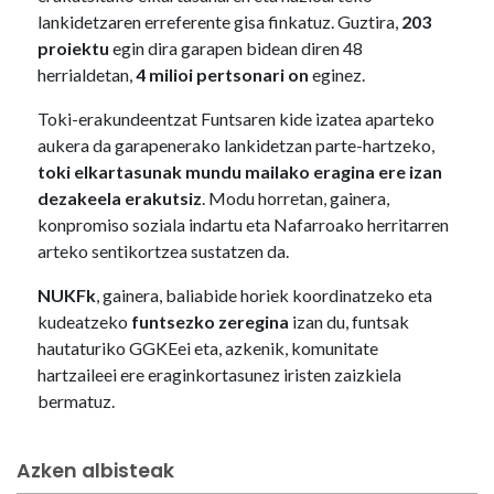
lankidetzaren erreferente gisa finkatuz. Guztira,
203
proiektu
egin dira garapen bidean diren 48
herrialdetan,
4 milioi pertsonari on
eginez.
Toki-erakundeentzat Funtsaren kide izatea aparteko
aukera da garapenerako lankidetzan parte-hartzeko,
toki elkartasunak mundu mailako eragina ere izan
dezakeela erakutsiz
. Modu horretan, gainera,
konpromiso soziala indartu eta Nafarroako herritarren
arteko sentikortzea sustatzen da.
NUKFk
, gainera, baliabide horiek koordinatzeko eta
kudeatzeko
funtsezko zeregina
izan du, funtsak
hautaturiko GGKEei eta, azkenik, komunitate
hartzaileei ere eraginkortasunez iristen zaizkiela
bermatuz.
Azken albisteak