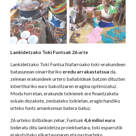
Lankidetzako Toki Funtsak 26 urte
Lankidetzako Toki Funtsa Nafarroako toki-erakundeen
batasunean oinarrituriko
eredu arrakastatsua
da,
zeinean erakundeek urtero baliabideak batzen dituzten
inbertituriko euro bakoitzaren eragina optimizatuz.
Modu horretan, erakunde txikienek ere finantzaketa
eskain dezakete, zenbateko txikietan, eragin handiko
urteko funts amankomun batera batuz.
26 urteko ibilbidean zehar, Funtsak
4,6 milioi euro
bideratu ditu lankidetza proiektuetara, toki esparrutik
erakutsitako elkartasunaren eta nazioarteko