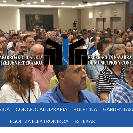
GIDA
CONCEJO ALDIZKARIA
BULETINA
GARDENTAS
EGOITZA ELEKTRONIKOA
ESTEKAK