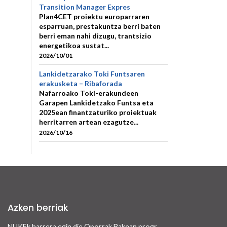
Transition Manager Expres
Plan4CET proiektu europarraren
esparruan, prestakuntza berri baten
berri eman nahi dizugu, trantsizio
energetikoa sustat...
2026/10/01
Lankidetzarako Toki Funtsaren
erakusketa – Ribaforada
Nafarroako Toki-erakundeen
Garapen Lankidetzako Funtsa eta
2025ean finantzaturiko proiektuak
herritarren artean ezagutze...
2026/10/16
Azken berriak
NUKFk harrera egin die Oporrak Bakean programaren bidez Nafarroara uda igarotzera etorritako saharar haurrei