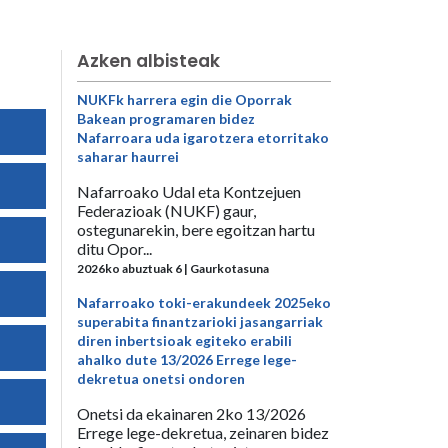
Azken albisteak
NUKFk harrera egin die Oporrak
Bakean programaren bidez
Nafarroara uda igarotzera etorritako
saharar haurrei
Nafarroako Udal eta Kontzejuen
Federazioak (NUKF) gaur,
ostegunarekin, bere egoitzan hartu
ditu Opor...
2026ko abuztuak 6 | Gaurkotasuna
Nafarroako toki-erakundeek 2025eko
superabita finantzarioki jasangarriak
diren inbertsioak egiteko erabili
ahalko dute 13/2026 Errege lege-
dekretua onetsi ondoren
Onetsi da ekainaren 2ko 13/2026
Errege lege-dekretua, zeinaren bidez