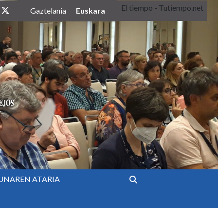
El tiempo - Tutiempo.net
twitter
Euskara
Gaztelania
UNAREN ATARIA
Bilatu