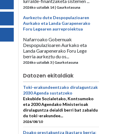
lurralde-finantzaketa sistemen ...
2026ko uztailak 14 | Gaurkotasuna
Aurkeztu dute Despopulazioaren
Aurkako eta Landa Garapenerako
Foru Legearen aurreproiektua
Nafarroako Gobernuak
Despopulazioaren Aurkako eta
Landa Garapenerako Foru Lege
berria aurkeztu du os...
2026ko uztailak 3 | Gaurkotasuna
Datozen ekitaldiak
Toki-erakundeentzako dirulaguntzak
2030 Agenda sustatzeko
Eskubide Sozialetako, Kontsumoko
eta 2030 Agendako Ministerioak
dirulaguntza deialdi berri bat zabaldu
du toki-erakundee...
2026/08/10
Doako prestakuntza ikastaro berria: