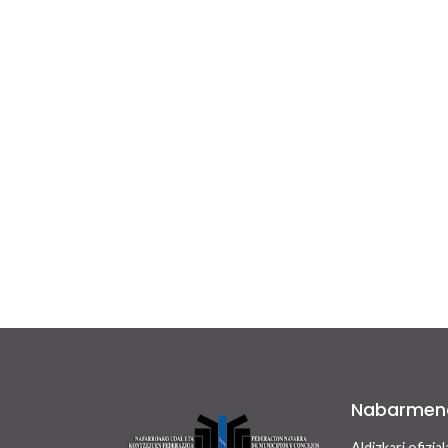
Nabarmen
Aldizkari ofizial