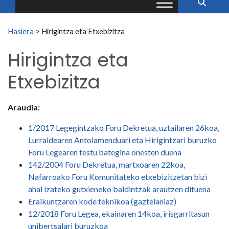
Search for:
Hasiera
>
Hirigintza eta Etxebizitza
Hirigintza eta
Etxebizitza
Araudia:
1/2017 Legegintzako Foru Dekretua, uztailaren 26koa,
Lurraldearen Antolamenduari eta Hirigintzari buruzko
Foru Legearen testu bategina onesten duena
142/2004 Foru Dekretua, martxoaren 22koa,
Nafarroako Foru Komunitateko etxebizitzetan bizi
ahal izateko gutxieneko baldintzak arautzen dituena
Eraikuntzaren kode teknikoa (gaztelaniaz)
12/2018 Foru Legea, ekainaren 14koa, irisgarritasun
unibertsalari buruzkoa