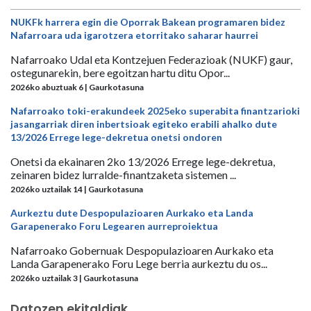
NUKFk harrera egin die Oporrak Bakean programaren bidez
Nafarroara uda igarotzera etorritako saharar haurrei
Nafarroako Udal eta Kontzejuen Federazioak (NUKF) gaur,
ostegunarekin, bere egoitzan hartu ditu Opor...
2026ko abuztuak 6 | Gaurkotasuna
Nafarroako toki-erakundeek 2025eko superabita finantzarioki
jasangarriak diren inbertsioak egiteko erabili ahalko dute
13/2026 Errege lege-dekretua onetsi ondoren
Onetsi da ekainaren 2ko 13/2026 Errege lege-dekretua,
zeinaren bidez lurralde-finantzaketa sistemen ...
2026ko uztailak 14 | Gaurkotasuna
Aurkeztu dute Despopulazioaren Aurkako eta Landa
Garapenerako Foru Legearen aurreproiektua
Nafarroako Gobernuak Despopulazioaren Aurkako eta
Landa Garapenerako Foru Lege berria aurkeztu du os...
2026ko uztailak 3 | Gaurkotasuna
Datozen ekitaldiak