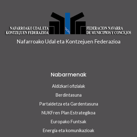
Nafarroako Udal eta Kontzejuen Federazioa
Nabarmenak
Aldizkari ofizialak
Berdintasuna
Partaidetza eta Gardentasuna
NUKFren Plan Estrategikoa
Europako Funtsak
Energia eta komunikazioak