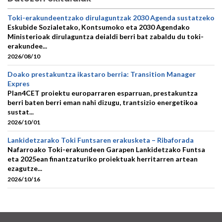
Toki-erakundeentzako dirulaguntzak 2030 Agenda sustatzeko
Eskubide Sozialetako, Kontsumoko eta 2030 Agendako
Ministerioak dirulaguntza deialdi berri bat zabaldu du toki-
erakundee...
2026/08/10
Doako prestakuntza ikastaro berria: Transition Manager
Expres
Plan4CET proiektu europarraren esparruan, prestakuntza
berri baten berri eman nahi dizugu, trantsizio energetikoa
sustat...
2026/10/01
Lankidetzarako Toki Funtsaren erakusketa – Ribaforada
Nafarroako Toki-erakundeen Garapen Lankidetzako Funtsa
eta 2025ean finantzaturiko proiektuak herritarren artean
ezagutze...
2026/10/16