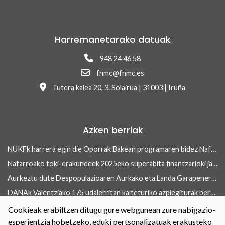
Harremanetarako datuak
948 24 46 58
fnmc@fnmc.es
Tutera kalea 20, 3. Solairua | 31003 | Iruña
Azken berriak
NUKFk harrera egin die Oporrak Bakean programaren bidez Nafarroara uda igarotzera etorritako saharar haurrei
Nafarroako toki-erakundeek 2025eko superabita finantzarioki jasangarriak diren inbertsioak egiteko erabili ahalko dute 13/2026 Errege lege-dekretua onetsi ondoren
Aurkeztu dute Despopulazioaren Aurkako eta Landa Garapenerako Foru Legearen aurreproiektua
DANAk Valentziako 175 udalerritan kalteturiko azpiegiturak berreraikitzen parte-hartuko dute Nafarroako toki-erakundeek
Concejo aldizkariaren azken aleak etxebizitza arloan ekiteko toki-erakundeek dituzten tresnak ditu ardatz
Cookieak erabiltzen ditugu gure webgunean zure nabigazio-
esperientzia hobetzeko, eduki pertsonalizatuak erakusteko
Toki-erakundeetan berdintasuneko politikak indartzeko hitzarmena berritu dute NUKFk eta Nafarroako Gobernuak