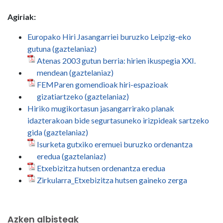
Agiriak:
Europako Hiri Jasangarriei buruzko Leipzig-eko
gutuna (gaztelaniaz)
Atenas 2003 gutun berria: hirien ikuspegia XXI.
mendean (gaztelaniaz)
FEMParen gomendioak hiri-espazioak
gizatiartzeko (gaztelaniaz)
Hiriko mugikortasun jasangarrirako planak
idazterakoan bide segurtasuneko irizpideak sartzeko
gida (gaztelaniaz)
Isurketa gutxiko eremuei buruzko ordenantza
eredua (gaztelaniaz)
Etxebizitza hutsen ordenantza eredua
Zirkularra_Etxebizitza hutsen gaineko zerga
Azken albisteak