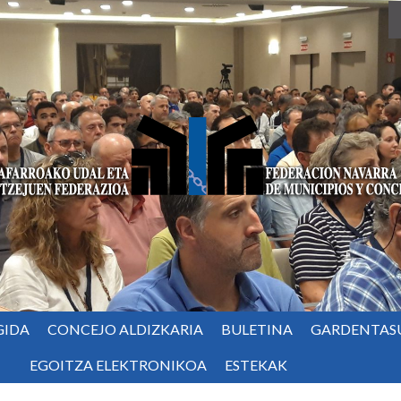
GIDA
CONCEJO ALDIZKARIA
BULETINA
GARDENTAS
EGOITZA ELEKTRONIKOA
ESTEKAK