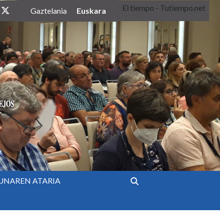
El tiempo - Tutiempo.net
twitter
Euskara
Gaztelania
UNAREN ATARIA
Bilatu