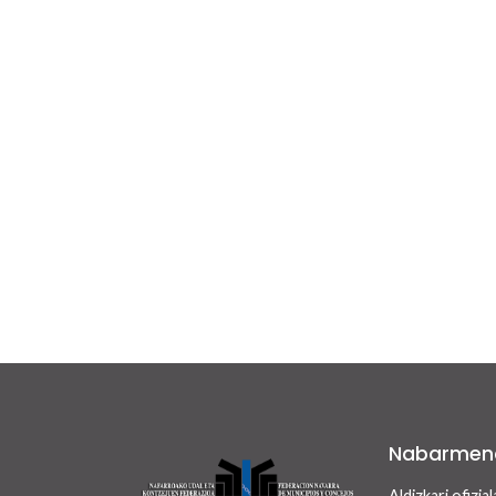
Nabarmen
Aldizkari ofizial