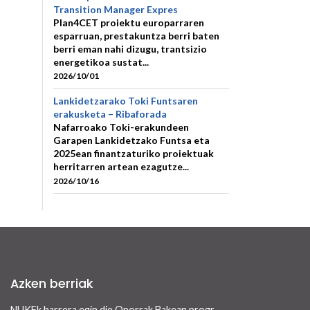
Transition Manager Expres
Plan4CET proiektu europarraren
esparruan, prestakuntza berri baten
berri eman nahi dizugu, trantsizio
energetikoa sustat...
2026/10/01
Lankidetzarako Toki Funtsaren
erakusketa – Ribaforada
Nafarroako Toki-erakundeen
Garapen Lankidetzako Funtsa eta
2025ean finantzaturiko proiektuak
herritarren artean ezagutze...
2026/10/16
Azken berriak
NUKFk harrera egin die Oporrak Bakean programaren bidez Nafarroara uda igarotzera etorritako saharar haurrei