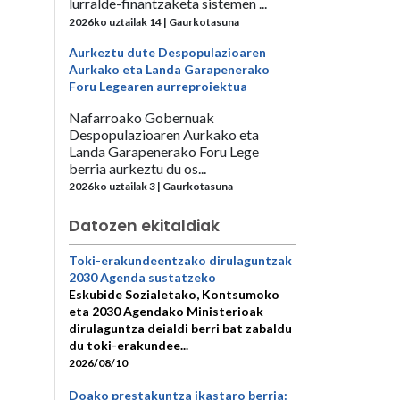
lurralde-finantzaketa sistemen ...
2026ko uztailak 14 | Gaurkotasuna
Aurkeztu dute Despopulazioaren
Aurkako eta Landa Garapenerako
Foru Legearen aurreproiektua
Nafarroako Gobernuak
Despopulazioaren Aurkako eta
Landa Garapenerako Foru Lege
berria aurkeztu du os...
2026ko uztailak 3 | Gaurkotasuna
Datozen ekitaldiak
Toki-erakundeentzako dirulaguntzak
2030 Agenda sustatzeko
Eskubide Sozialetako, Kontsumoko
eta 2030 Agendako Ministerioak
dirulaguntza deialdi berri bat zabaldu
du toki-erakundee...
2026/08/10
Doako prestakuntza ikastaro berria: