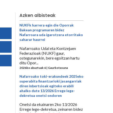
Azken albisteak
NUKFk harrera egin die Oporrak
Bakean programaren bidez
Nafarroara uda igarotzera etorritako
saharar haurrei
Nafarroako Udal eta Kontzejuen
Federazioak (NUKF) gaur,
ostegunarekin, bere egoitzan hartu
ditu Opor...
2026ko abuztuak 6 | Gaurkotasuna
Nafarroako toki-erakundeek 2025eko
superabita finantzarioki jasangarriak
diren inbertsioak egiteko erabili
ahalko dute 13/2026 Errege lege-
dekretua onetsi ondoren
Onetsi da ekainaren 2ko 13/2026
Errege lege-dekretua, zeinaren bidez