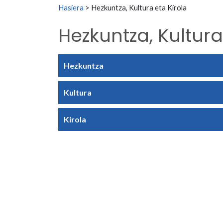
Search for:
Hasiera
>
Hezkuntza, Kultura eta Kirola
Hezkuntza, Kultura
Hezkuntza
Kultura
Kirola