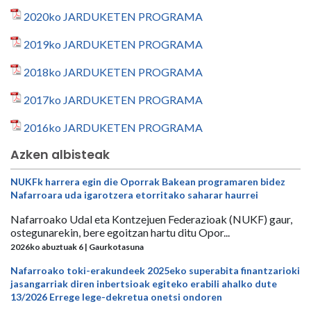
2020ko JARDUKETEN PROGRAMA
2019ko JARDUKETEN PROGRAMA
2018ko JARDUKETEN PROGRAMA
2017ko JARDUKETEN PROGRAMA
2016ko JARDUKETEN PROGRAMA
Azken albisteak
NUKFk harrera egin die Oporrak Bakean programaren bidez
Nafarroara uda igarotzera etorritako saharar haurrei
Nafarroako Udal eta Kontzejuen Federazioak (NUKF) gaur,
ostegunarekin, bere egoitzan hartu ditu Opor...
2026ko abuztuak 6 | Gaurkotasuna
Nafarroako toki-erakundeek 2025eko superabita finantzarioki
jasangarriak diren inbertsioak egiteko erabili ahalko dute
13/2026 Errege lege-dekretua onetsi ondoren