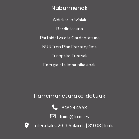
Nabarmenak
Aldizkari ofizialak
Berdintasuna
Partaidetza eta Gardentasuna
NUKFren Plan Estrategikoa
Europako Funtsak
Energia eta komunikazioak
Harremanetarako datuak
948 24 46 58
fnmc@fnmc.es
Tutera kalea 20, 3. Solairua | 31003 | Iruña