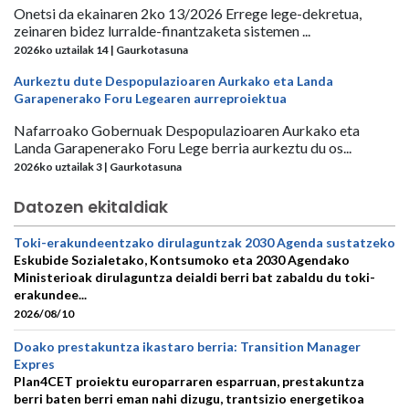
Onetsi da ekainaren 2ko 13/2026 Errege lege-dekretua,
zeinaren bidez lurralde-finantzaketa sistemen ...
2026ko uztailak 14 | Gaurkotasuna
Aurkeztu dute Despopulazioaren Aurkako eta Landa
Garapenerako Foru Legearen aurreproiektua
Nafarroako Gobernuak Despopulazioaren Aurkako eta
Landa Garapenerako Foru Lege berria aurkeztu du os...
2026ko uztailak 3 | Gaurkotasuna
Datozen ekitaldiak
Toki-erakundeentzako dirulaguntzak 2030 Agenda sustatzeko
Eskubide Sozialetako, Kontsumoko eta 2030 Agendako
Ministerioak dirulaguntza deialdi berri bat zabaldu du toki-
erakundee...
2026/08/10
Doako prestakuntza ikastaro berria: Transition Manager
Expres
Plan4CET proiektu europarraren esparruan, prestakuntza
berri baten berri eman nahi dizugu, trantsizio energetikoa