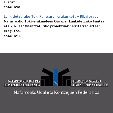
sustat...
2026/10/01
Lankidetzarako Toki Funtsaren erakusketa – Ribaforada
Nafarroako Toki-erakundeen Garapen Lankidetzako Funtsa
eta 2025ean finantzaturiko proiektuak herritarren artean
ezagutze...
2026/10/16
Nafarroako Udal eta Kontzejuen Federazioa