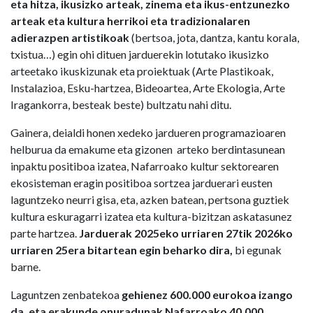
eta hitza, ikusizko arteak, zinema eta ikus-entzunezko
arteak eta kultura herrikoi eta tradizionalaren
adierazpen artistikoak
(bertsoa, jota, dantza, kantu korala,
txistua…) egin ohi dituen jarduerekin lotutako ikusizko
arteetako ikuskizunak eta proiektuak (Arte Plastikoak,
Instalazioa, Esku-hartzea, Bideoartea, Arte Ekologia, Arte
Iragankorra, besteak beste) bultzatu nahi ditu.
Gainera, deialdi honen xedeko jardueren programazioaren
helburua da emakume eta gizonen arteko berdintasunean
inpaktu positiboa izatea, Nafarroako kultur sektorearen
ekosisteman eragin positiboa sortzea jarduerari eusten
laguntzeko neurri gisa, eta, azken batean, pertsona guztiek
kultura eskuragarri izatea eta kultura-bizitzan askatasunez
parte hartzea.
Jarduerak 2025eko urriaren 27tik 2026ko
urriaren 25era bitartean egin beharko dira,
bi egunak
barne.
Laguntzen zenbatekoa
gehienez 600.000 eurokoa izango
da, eta erakunde onuradunak Nafarroako 40.000