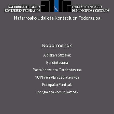
Nafarroako Udal eta Kontzejuen Federazioa
Nabarmenak
Aldizkari ofizialak
Berdintasuna
Partaidetza eta Gardentasuna
NUKFren Plan Estrategikoa
Europako Funtsak
Energia eta komunikazioak