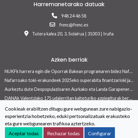
Harremanetarako datuak
948 24 46 58
fnmc@fnmc.es
Tutera kalea 20, 3. Solairua | 31003 | Iruña
Azken berriak
NUKFk harrera egin die Oporrak Bakean programaren bidez Nafarroara uda igarotzera etorritako saharar haurrei
Nafarroako toki-erakundeek 2025eko superabita finantzarioki jasangarriak diren inbertsioak egiteko erabili ahalko dute 13/2026 Errege lege-dekretua onetsi ondoren
Aurkeztu dute Despopulazioaren Aurkako eta Landa Garapenerako Foru Legearen aurreproiektua
DANAk Valentziako 175 udalerritan kalteturiko azpiegiturak berreraikitzen parte-hartuko dute Nafarroako toki-erakundeek
Concejo aldizkariaren azken aleak etxebizitza arloan ekiteko toki-erakundeek dituzten tresnak ditu ardatz
Cookieak erabiltzen ditugu gure webgunean zure nabigazio-
esperientzia hobetzeko, eduki pertsonalizatuak erakusteko
Toki-erakundeetan berdintasuneko politikak indartzeko hitzarmena berritu dute NUKFk eta Nafarroako Gobernuak
eta gure webgunearen trafikoa aztertzeko.
Kontaktua
Lege oharra
Cookieei buruzko Politika
Aceptar todas
Rechazar todas
Configurar
Irisgarritasuna
Pribatutasun-abisua
Salaketen kanala