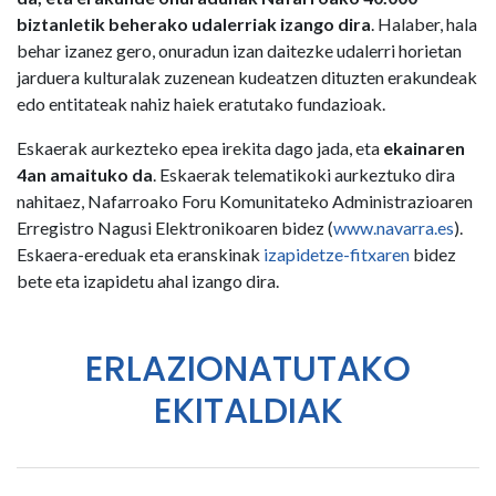
biztanletik beherako udalerriak izango dira
. Halaber, hala
behar izanez gero, onuradun izan daitezke udalerri horietan
jarduera kulturalak zuzenean kudeatzen dituzten erakundeak
edo entitateak nahiz haiek eratutako fundazioak.
Eskaerak aurkezteko epea irekita dago jada, eta
ekainaren
4an amaituko da
. Eskaerak telematikoki aurkeztuko dira
nahitaez, Nafarroako Foru Komunitateko Administrazioaren
Erregistro Nagusi Elektronikoaren bidez (
www.navarra.es
).
Eskaera-ereduak eta eranskinak
izapidetze-fitxaren
bidez
bete eta izapidetu ahal izango dira.
ERLAZIONATUTAKO
EKITALDIAK