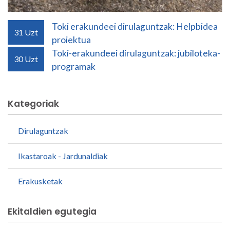
Toki erakundeei dirulaguntzak: Helpbidea
31
Uzt
proiektua
Toki-erakundeei dirulaguntzak: jubiloteka-
30
Uzt
programak
Kategoriak
Dirulaguntzak
Ikastaroak - Jardunaldiak
Erakusketak
Ekitaldien egutegia