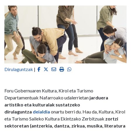
Facebook
Twitter
Email
Imprimir
Whatsapp
Dirulaguntzak
|
Foru Gobernuaren Kultura, Kirol eta Turismo
Departamentuak Nafarroako udalerrietan
jarduera
artistiko eta kulturalak sustatzeko
dirulaguntza
deialdia
onartu berri du. Hau da, Kultura, Kirol
eta Turismo Saileko Kultura Ekintzako Zerbitzuak
zortzi
sektoretan (antzerkia, dantza, zirkua, musika, literatura