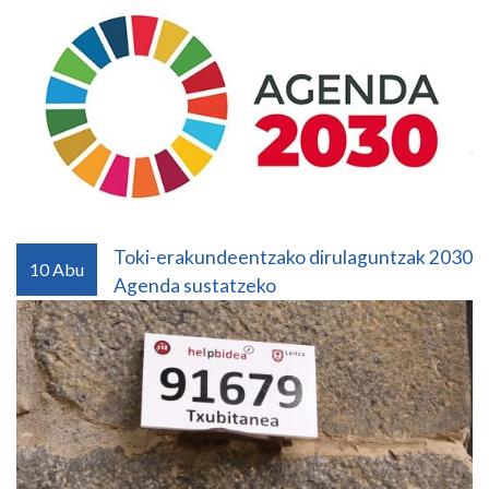
Toki-erakundeentzako dirulaguntzak 2030
10
Abu
Agenda sustatzeko