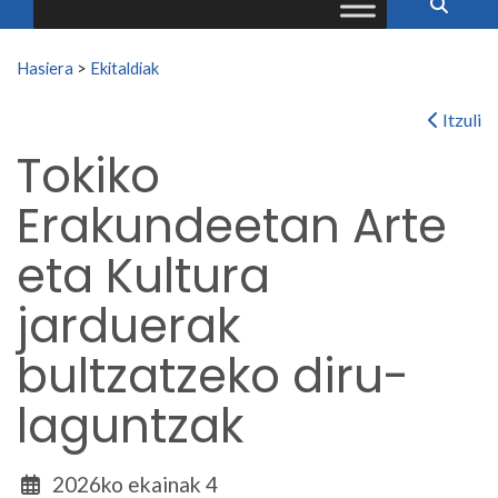
Search for:
Hasiera
>
Ekitaldiak
Itzuli
Tokiko
Erakundeetan Arte
eta Kultura
jarduerak
bultzatzeko diru-
laguntzak
2026ko ekainak 4