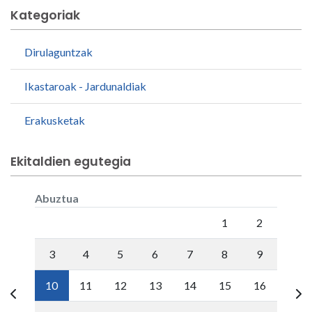
Kategoriak
Dirulaguntzak
Ikastaroak - Jardunaldiak
Erakusketak
Ekitaldien egutegia
Abuztua
Lunes
Martes
Miércoles
Jueves
Viernes
Sábado
Doming
1
2
3
4
5
6
7
8
9
10
11
12
13
14
15
16