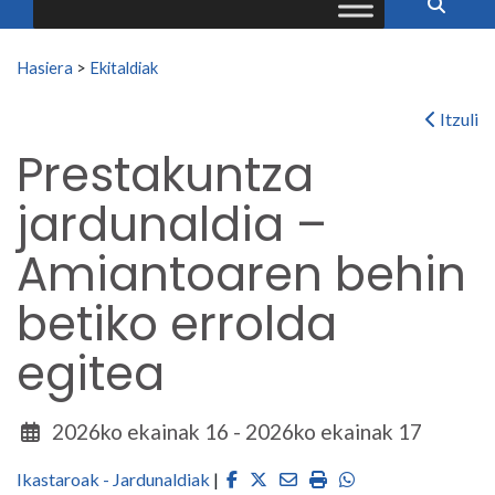
Search for:
Hasiera
>
Ekitaldiak
Itzuli
Prestakuntza
jardunaldia –
Amiantoaren behin
betiko errolda
egitea
2026ko ekainak 16 - 2026ko ekainak 17
Facebook
Twitter
Email
Imprimir
Whatsapp
Ikastaroak - Jardunaldiak
|