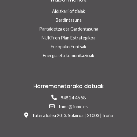
Aldizkari ofizialak
Berdintasuna
Partaidetza eta Gardentasuna
NUKFren Plan Estrategikoa
Europako Funtsak
Energia eta komunikazioak
Harremanetarako datuak
948 24 46 58
fnmc@fnmc.es
Tutera kalea 20, 3. Solairua | 31003 | Iruña