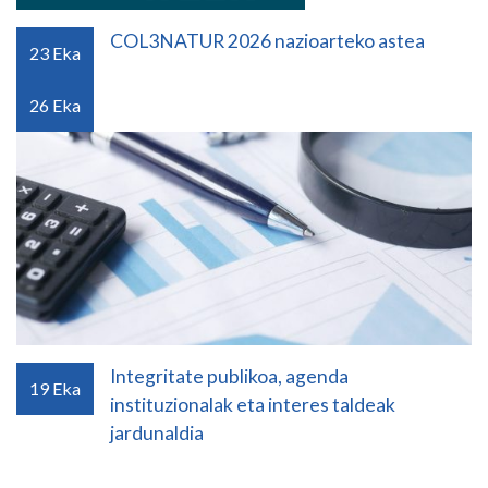
COL3NATUR 2026 nazioarteko astea
23
Eka
26
Eka
Integritate publikoa, agenda
19
Eka
instituzionalak eta interes taldeak
jardunaldia