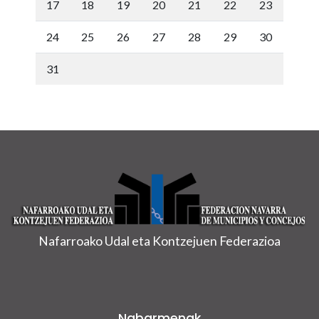
17
18
19
20
21
22
23
24
25
26
27
28
29
30
31
Nafarroako Udal eta Kontzejuen Federazioa
Nabarmenak