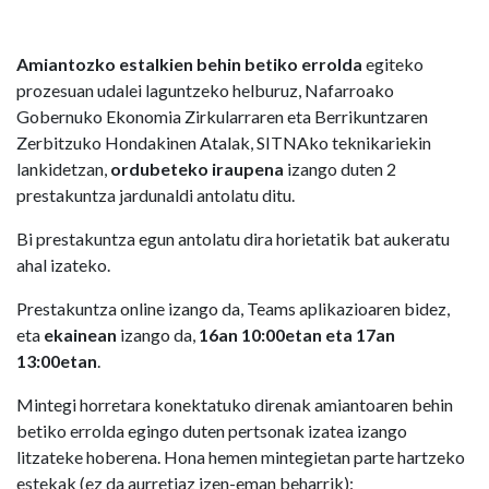
Amiantozko estalkien behin betiko errolda
egiteko
prozesuan udalei laguntzeko helburuz, Nafarroako
Gobernuko Ekonomia Zirkularraren eta Berrikuntzaren
Zerbitzuko Hondakinen Atalak, SITNAko teknikariekin
lankidetzan,
ordubeteko iraupena
izango duten 2
prestakuntza jardunaldi antolatu ditu.
Bi prestakuntza egun antolatu dira horietatik bat aukeratu
ahal izateko.
Prestakuntza online izango da, Teams aplikazioaren bidez,
eta
ekainean
izango da,
16an 10:00etan eta 17an
13:00etan
.
Mintegi horretara konektatuko direnak amiantoaren behin
betiko errolda egingo duten pertsonak izatea izango
litzateke hoberena. Hona hemen mintegietan parte hartzeko
estekak (ez da aurretiaz izen-eman beharrik):