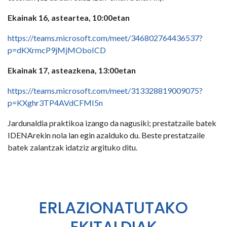
Ekainak 16, asteartea, 10:00etan
https://teams.microsoft.com/meet/346802764436537?
p=dKXrmcP9jMjMOboICD
Ekainak 17, asteazkena, 13:00etan
https://teams.microsoft.com/meet/313328819009075?
p=KXghr3TP4AVdCFMI5n
Jardunaldia praktikoa izango da nagusiki; prestatzaile batek
IDENArekin nola lan egin azalduko du. Beste prestatzaile
batek zalantzak idatziz argituko ditu.
ERLAZIONATUTAKO
EKITALDIAK