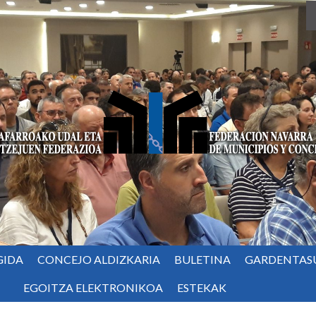
GIDA
CONCEJO ALDIZKARIA
BULETINA
GARDENTAS
EGOITZA ELEKTRONIKOA
ESTEKAK