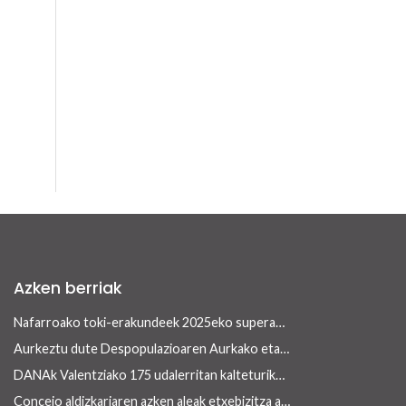
Azken berriak
Nafarroako toki-erakundeek 2025eko superabita finantzarioki jasangarriak diren inbertsioak egiteko erabili ahalko dute 13/2026 Errege lege-dekretua onetsi ondoren
Aurkeztu dute Despopulazioaren Aurkako eta Landa Garapenerako Foru Legearen aurreproiektua
DANAk Valentziako 175 udalerritan kalteturiko azpiegiturak berreraikitzen parte-hartuko dute Nafarroako toki-erakundeek
Concejo aldizkariaren azken aleak etxebizitza arloan ekiteko toki-erakundeek dituzten tresnak ditu ardatz