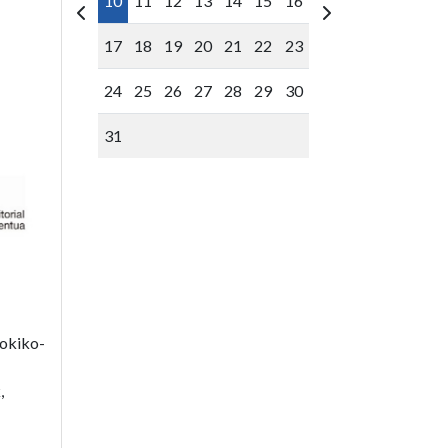
10
11
12
13
14
15
16
17
18
19
20
21
22
23
24
25
26
27
28
29
30
31
tokiko-
,