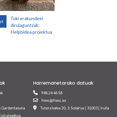
Toki erakundeei
zt
dirulaguntzak:
Helpbidea proiektua
ak
Harremanetarako datuak
ak
948 24 46 58
fnmc@fnmc.es
a Gardentasuna
Tutera kalea 20, 3. Solairua | 31003 | Iruña
Estrategikoa