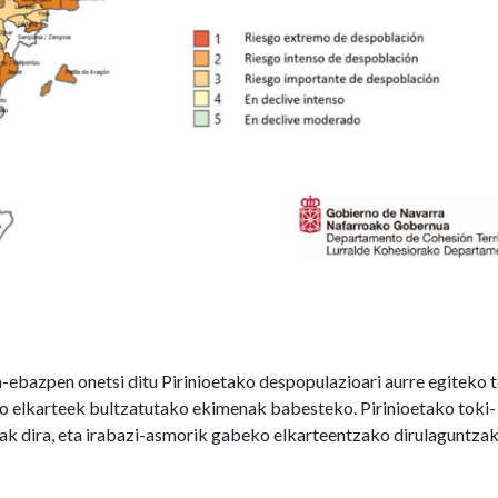
ebazpen onetsi ditu Pirinioetako despopulazioari aurre egiteko 
 elkarteek bultzatutako ekimenak babesteko. Pirinioetako toki-
 dira, eta irabazi-asmorik gabeko elkarteentzako dirulaguntzak