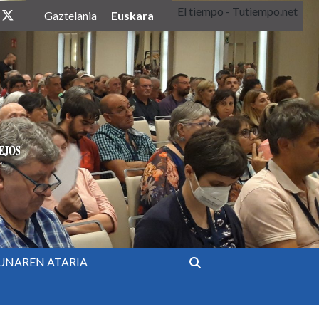
El tiempo - Tutiempo.net
twitter
Euskara
Gaztelania
UNAREN ATARIA
Bilatu