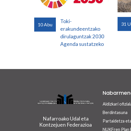
Toki-
31
U
10
Abu
erakundeentzako
dirulaguntzak 2030
Agenda sustatzeko
Nabarmen
Aldizkari ofizial
Berdintasuna
Nafarroako Udal eta
Partaidetza et
Kontzejuen Federazioa
NUKFren Plan 