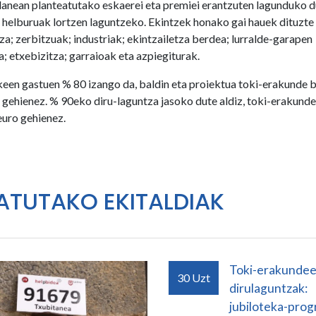
anean planteatutako eskaerei eta premiei erantzuten lagunduko 
 helburuak lortzen laguntzeko. Ekintzek honako gai hauek dituzte
za; zerbitzuak; industriak; ekintzailetza berdea; lurralde-garapen
; etxebizitza; garraioak eta azpiegiturak.
keen gastuen % 80 izango da, baldin eta proiektua toki-erakunde 
gehienez. % 90eko diru-laguntza jasoko dute aldiz, toki-erakunde
uro gehienez.
ATUTAKO EKITALDIAK
Toki-erakundee
30
Uzt
dirulaguntzak:
jubiloteka-pro