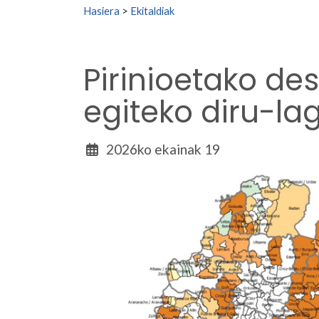
Search for:
Hasiera
>
Ekitaldiak
Pirinioetako de
egiteko diru-la
2026ko ekainak 19