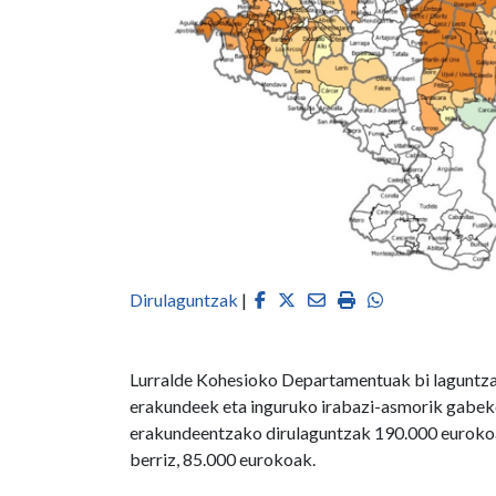
Facebook
Twitter
Email
Imprimir
Whatsapp
Dirulaguntzak
|
Lurralde Kohesioko Departamentuak bi laguntza-
erakundeek eta inguruko irabazi-asmorik gabeko
erakundeentzako dirulaguntzak 190.000 eurokoak
berriz, 85.000 eurokoak.