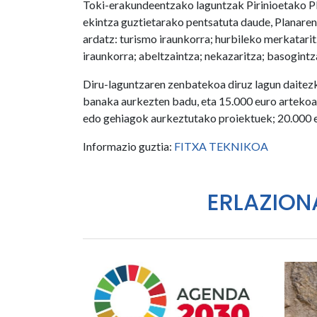
Toki-erakundeentzako laguntzak Pirinioetako Pl
ekintza guztietarako pentsatuta daude, Planaren
ardatz: turismo iraunkorra; hurbileko merkatarit
iraunkorra; abeltzaintza; nekazaritza; basogintza
Diru-laguntzaren zenbatekoa diruz lagun daitez
banaka aurkezten badu, eta 15.000 euro artekoa 
edo gehiagok aurkeztutako proiektuek; 20.000 e
Informazio guztia:
FITXA TEKNIKOA
ERLAZION