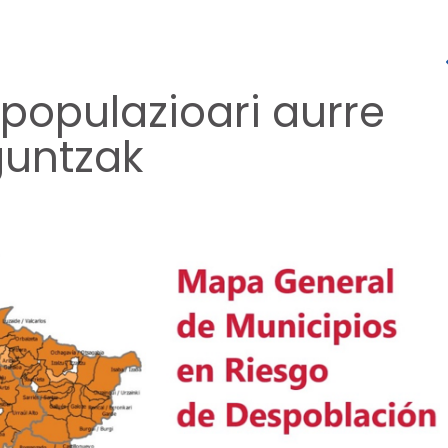
spopulazioari aurre
guntzak