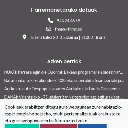
Harremanetarako datuak
948 24 46 58
fnmc@fnmc.es
Tutera kalea 20, 3. Solairua | 31003 | Iruña
Azken berriak
NUKFk harrera egin die Oporrak Bakean programaren bidez Nafarroara uda igarotzera etorritako saharar haurrei
Nafarroako toki-erakundeek 2025eko superabita finantzarioki jasangarriak diren inbertsioak egiteko erabili ahalko dute 13/2026 Errege lege-dekretua onetsi ondoren
Aurkeztu dute Despopulazioaren Aurkako eta Landa Garapenerako Foru Legearen aurreproiektua
DANAk Valentziako 175 udalerritan kalteturiko azpiegiturak berreraikitzen parte-hartuko dute Nafarroako toki-erakundeek
Concejo aldizkariaren azken aleak etxebizitza arloan ekiteko toki-erakundeek dituzten tresnak ditu ardatz
Cookieak erabiltzen ditugu gure webgunean zure nabigazio-
esperientzia hobetzeko, eduki pertsonalizatuak erakusteko
Toki-erakundeetan berdintasuneko politikak indartzeko hitzarmena berritu dute NUKFk eta Nafarroako Gobernuak
eta gure webgunearen trafikoa aztertzeko.
Kontaktua
Lege oharra
Cookieei buruzko Politika