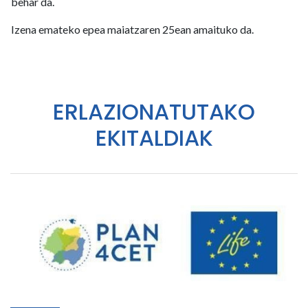
behar da.
Izena emateko epea maiatzaren 25ean amaituko da.
ERLAZIONATUTAKO
EKITALDIAK