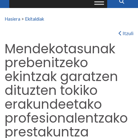
Search for:
Hasiera
>
Ekitaldiak
Itzuli
Mendekotasunak
prebenitzeko
ekintzak garatzen
dituzten tokiko
erakundeetako
profesionalentzako
prestakuntza