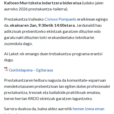
Kalteen Murrizketa indartzera bideratua
(udako jaien
aurreko 2026 prestakuntza-tailerra).
Prestakuntza Iruñeako
Civivox Pompaelo
eraikinean egingo
da,
ekainaren 2an, 9:30etik 14:00etara.
Jardunaldi hau
adikzioak prebenitzeko ekintzak garatzen dituzten edo
garatu nahi dituzten toki-erakundeetako teknikariei
zuzenduta dago.
Ai Laket-ek emango duen trebakuntza-programa erantsi
dugu.
Gonbidapena – Egitaraua
Prestakuntzaren helburu nagusia da komunitate-esparruan
mendekotasunen prebentzioan lan egiten duten profesionalei
prestakuntza, tresnak eta baliabide praktikoak ematea,
beren herrian RRDD ekintzak garatzen laguntzeko.
Sarrera doakoa da, baina aldez aurretik
hemen izena eman