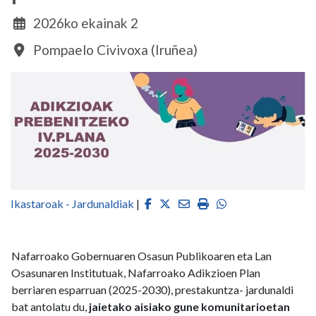
2026ko ekainak 2
Pompaelo Civivoxa (Iruñea)
Facebook
Twitter
Email
Imprimir
Whatsapp
Ikastaroak - Jardunaldiak
|
Nafarroako Gobernuaren Osasun Publikoaren eta Lan
Osasunaren Institutuak, Nafarroako Adikzioen Plan
berriaren esparruan (2025-2030), prestakuntza- jardunaldi
bat antolatu du,
jaietako aisiako gune komunitarioetan