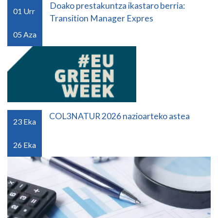
Doako prestakuntza ikastaro berria:
01
Urr
Transition Manager Expres
05
Aza
COL3NATUR 2026 nazioarteko astea
23
Eka
26
Eka