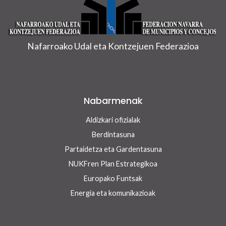
Nafarroako Udal eta Kontzejuen Federazioa
Nabarmenak
Aldizkari ofizialak
Berdintasuna
Partaidetza eta Gardentasuna
NUKFren Plan Estrategikoa
Europako Funtsak
Energia eta komunikazioak