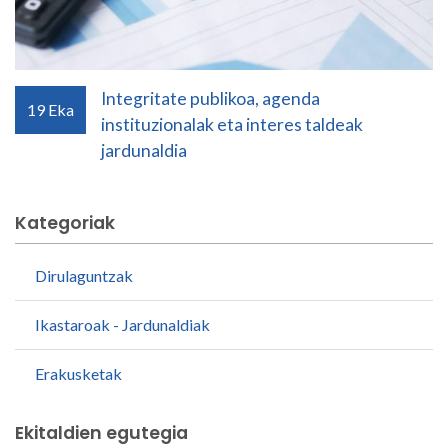
Integritate publikoa, agenda
19
Eka
instituzionalak eta interes taldeak
jardunaldia
Kategoriak
Dirulaguntzak
Ikastaroak - Jardunaldiak
Erakusketak
Ekitaldien egutegia