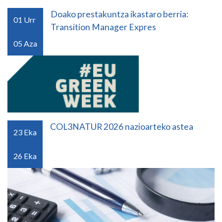
Doako prestakuntza ikastaro berria:
01
Urr
Transition Manager Expres
05
Aza
COL3NATUR 2026 nazioarteko astea
23
Eka
26
Eka