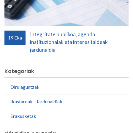
Integritate publikoa, agenda
19
Eka
instituzionalak eta interes taldeak
jardunaldia
Kategoriak
Dirulaguntzak
Ikastaroak - Jardunaldiak
Erakusketak