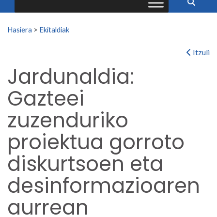
Search for:
Hasiera
>
Ekitaldiak
Itzuli
Jardunaldia:
Gazteei
zuzenduriko
proiektua gorroto
diskurtsoen eta
desinformazioaren
aurrean