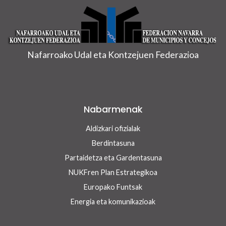
Nafarroako Udal eta Kontzejuen Federazioa
Nabarmenak
Aldizkari ofizialak
Berdintasuna
Partaidetza eta Gardentasuna
NUKFren Plan Estrategikoa
Europako Funtsak
Energia eta komunikazioak