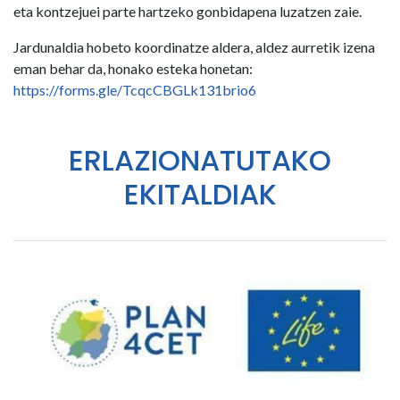
eta kontzejuei parte hartzeko gonbidapena luzatzen zaie.
Jardunaldia hobeto koordinatze aldera, aldez aurretik izena
eman behar da, honako esteka honetan:
https://forms.gle/TcqcCBGLk131brio6
ERLAZIONATUTAKO
EKITALDIAK