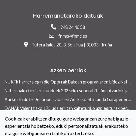
Harremanetarako datuak
948 24 46 58
fnmc@fnmc.es
Tutera kalea 20, 3. Solairua | 31003 | Iruña
Azken berriak
NUKFk harrera egin die Oporrak Bakean programaren bidez Nafarroara uda igarotzera etorritako saharar haurrei
Nafarroako toki-erakundeek 2025eko superabita finantzarioki jasangarriak diren inbertsioak egiteko erabili ahalko dute 13/2026 Errege lege-dekretua onetsi ondoren
Aurkeztu dute Despopulazioaren Aurkako eta Landa Garapenerako Foru Legearen aurreproiektua
DANAk Valentziako 175 udalerritan kalteturiko azpiegiturak berreraikitzen parte-hartuko dute Nafarroako toki-erakundeek
Concejo aldizkariaren azken aleak etxebizitza arloan ekiteko toki-erakundeek dituzten tresnak ditu ardatz
Cookieak erabiltzen ditugu gure webgunean zure nabigazio-
esperientzia hobetzeko, eduki pertsonalizatuak erakusteko
Toki-erakundeetan berdintasuneko politikak indartzeko hitzarmena berritu dute NUKFk eta Nafarroako Gobernuak
eta gure webgunearen trafikoa aztertzeko.