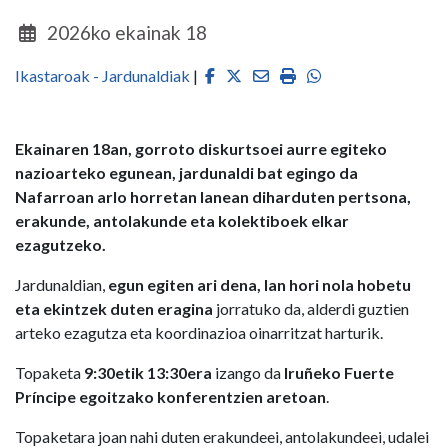
2026ko ekainak 18
Facebook
Twitter
Email
Imprimir
Whatsapp
Ikastaroak - Jardunaldiak
|
Ekainaren 18an, gorroto diskurtsoei aurre egiteko
nazioarteko egunean,
jardunaldi bat egingo da
Nafarroan arlo horretan lanean diharduten pertsona,
erakunde, antolakunde eta kolektiboek elkar
ezagutzeko.
Jardunaldian,
egun egiten ari dena, lan hori nola hobetu
eta ekintzek duten eragina
jorratuko da, alderdi guztien
arteko ezagutza eta koordinazioa oinarritzat harturik.
Topaketa
9:30etik 13:30era
izango da
Iruñeko Fuerte
Príncipe egoitzako konferentzien aretoan
.
Topaketara joan nahi duten erakundeei, antolakundeei, udalei